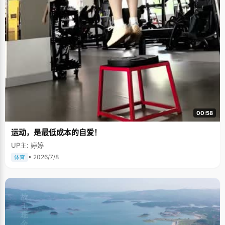
00:58
运动，是最低成本的自爱！
UP主: 婷婷
• 2026/7/8
体育