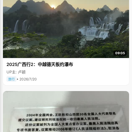
09:05
2025广西行2：中越德天板约瀑布
UP主: 卢颖
• 2026/7/20
旅行