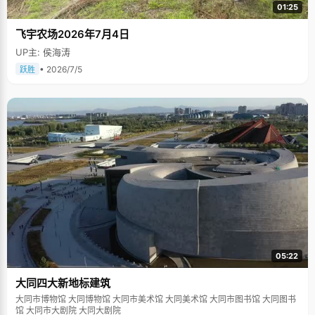
01:25
飞宇农场2026年7月4日
UP主: 侯海涛
• 2026/7/5
跃胜
05:22
大同四大新地标建筑
大同市博物馆 大同博物馆 大同市美术馆 大同美术馆 大同市图书馆 大同图书
馆 大同市大剧院 大同大剧院