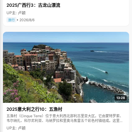
2025广西行3：古龙山漂流
UP主: 卢颖
• 2026/8/6
旅行
13:28
2025意大利之行10：五渔村
五渔村（Cinque Terre）位于意大利西北部利古里亚大区。它由蒙特罗索、
韦尔纳扎、科尔尼利亚、马纳罗拉和里奥马焦雷五个彩色村镇组成。这里依
山傍海，房屋色彩斑斓，1997年被列为世界文化遗产。
UP主: 卢颖