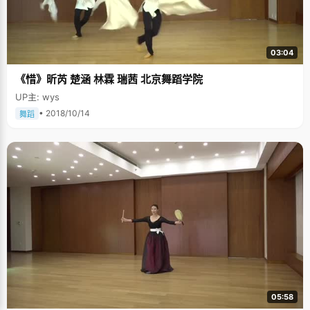
03:04
《惜》昕芮 楚涵 林霖 瑞茜 北京舞蹈学院
UP主: wys
• 2018/10/14
舞蹈
05:58