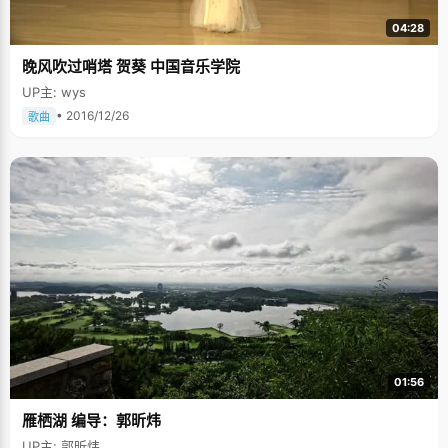
04:28
晚风吹过哨塔 贺葵 中国音乐学院
UP主: wys
• 2016/12/26
歌曲
01:56
雁栖湖 编导：郭昕炜
UP主: 郭昕炜