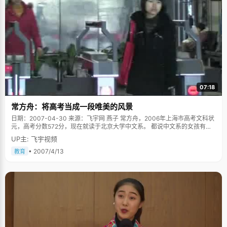
07:18
常方舟：将高考当成一段唯美的风景
日期：2007-04-30 来源：飞宇网 燕子 常方舟，2006年上海市高考文科状
元，高考分数572分，现在就读于北京大学中文系。 都说中文系的女孩有些
清高，因为读太多现实外的东西，可是面前的常方舟一张谦和温雅的面容，
UP主: 飞宇视频
从话语中，能分明的辨析出一份清晰的逻辑和良好的表达能力。 在常方舟刚
考状元的时候，一位老师曾经说："一个省乃至一个市里，跟状元水平相差无
• 2007/4/13
教育
几或者胜过状元的学生不下百人，而状元只是必然中的偶然。"所以常方舟从
来不把状元当成一种荣耀，而当成一种荣誉，这是人人都想得到，经过十几
年努力得到的荣誉。小桥流水，鸟语花香，当然也有沼泽荆棘，常方舟将高
考的经历当成一段唯美的风景，一段永远值得珍藏的记忆来回忆。 跟很多状
元一样，常方舟小时候成绩一直都很好，以初中第一的成绩被保送重点高
中，高中里也是一样的优秀。其实，在考入北大之前，常方舟有一个保送北
大的名额，因为专业是历史和考古系的缘故，常方舟毅然的放弃了这个名
额。当时很多老师和同学都为她放弃了这么一个难得机会而惋惜，但是常方
舟非常肯定的告诉他们："我喜欢的是中文系 ，我要自己考入北大。"从小学