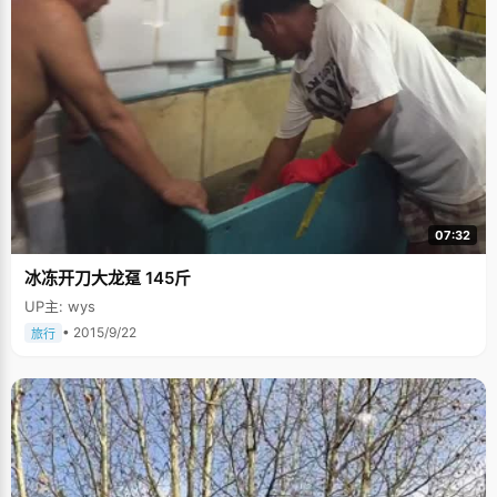
07:32
冰冻开刀大龙趸 145斤
UP主: wys
• 2015/9/22
旅行