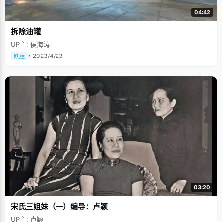
04:42
拆除油罐
UP主: 侯海涛
• 2023/4/23
跃胜
03:20
宋氏三姐妹（一）编导：卢颖
UP主: 卢颖