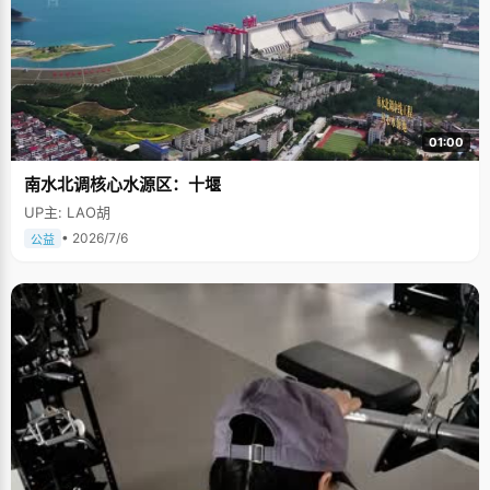
01:00
南水北调核心水源区：十堰
UP主: LAO胡
• 2026/7/6
公益