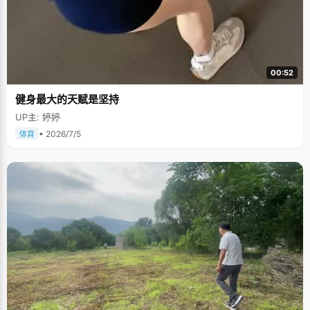
00:52
健身最大的天赋是坚持
UP主: 婷婷
• 2026/7/5
体育