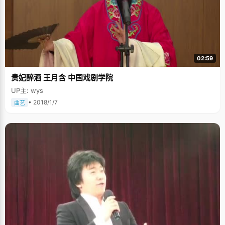
开始，常方舟就养成了爱读书的习惯，尤其喜欢文学和历史方面的书籍，
《飘》、《城南旧时》以及文学大师们的作品她都很喜欢看。高一、高二期
间，常方舟一直参与编辑文学社的《翱翔》杂志，平时，还帮忙出班上的海
报栏简报，每周作一次更新，这是兴趣得到延伸的平台。在文学的熏陶下，
读中文系成了常方舟一直的理想，在机会面前，她选择了兴趣，选择了为自
己去创造机会。 常方舟生活规律，每天早会早期，保证八小时的睡眠时间，
从不开夜车，也不赞同那种猫头鹰式的学习方法，她说精力充分才能更好学
02:59
习，"其实学习就是两个词，&lsquo;用心&rsquo;和&lsquo;效率&rsquo;"。简
单的说就是上课认真听讲，在40分钟里，全神贯注，将老师讲的每一点知识
贵妃醉酒 王月含 中国戏剧学院
都吸收进去。老师讲的东西都是最基本的，最重要的，如果连根基都不打
好，如何添砖加瓦呢？听课之余还要开动脑子，想一想今天所讲知识在整个
UP主: wys
体系中的位置，如何跟其他知识联系起来等等。所以，常方舟用心的上40分
钟的课，比一般人要累得多，但是省去了课后花时间反复复习的麻烦，可以
• 2018/1/7
曲艺
用省下的时间来做提高练习。 高考之前三四个月，常方舟感觉自己进入了一
种瓶颈状态，陷入了一种焦虑状态，总是质疑自己能力，随着一次一次的考
试，成绩虽然在不断上升，但是上升的空间越来越小，为某次小小的失误也
会患得患失。这时，常方舟为自己制定了一份计划，将每一天的复习任务和
每一科安排的时间都详细记录下来，勉励自己按照计划来完成学习。常方舟
告诉自己，抛开所有好的或者不好的情绪，认真安心的完成计划就好，哪怕
每天只看到一点点细微的进步也是好的。就这样，在不知不觉中，常方舟度
过了最艰难的时期。 面对高考前狂轰滥炸般的考试，常方舟每一次考试都当
成一次真实的演习，输了才能更好的找出自己的破绽加以修补，而赢了只是
对自己实力的肯定，当真正面对高考的时候，常方舟已经身经百战，心态也
演练得非常平稳了，在高考中发挥出了自己全部的实力，"心态是很玄妙的东
西，有的时候，你相信自己已经准备好了，你会发现，自己真的会如释重
负。" 常方舟说，"不要把高考看成一场非常痛苦的旅行，而当作一段唯美的
风景，当认真走过这段路以后，回首时会觉得它是段非常值得回忆的记忆"，
其实不管是高考，还是生活中的一件件小事情，都需要用心认真对待，不是