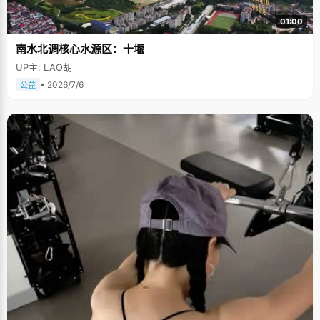
01:00
南水北调核心水源区：十堰
UP主: LAO胡
• 2026/7/6
公益