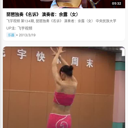
05:32
琵琶独奏《名诉》 演奏者：余露（女）
飞宇视频 第134期, 琵琶独奏《名诉》 演奏者：余露（女） 中央民族大学
UP主: 飞宇视频
• 2013/3/19
乐器