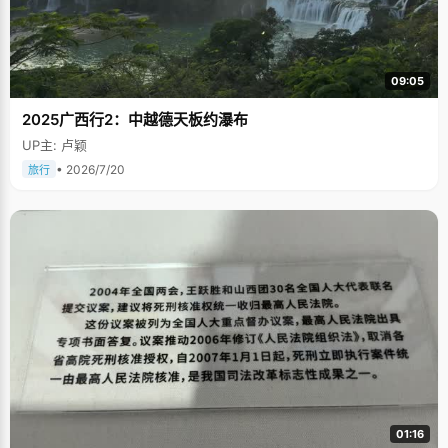
09:05
2025广西行2：中越德天板约瀑布
UP主: 卢颖
• 2026/7/20
旅行
01:16