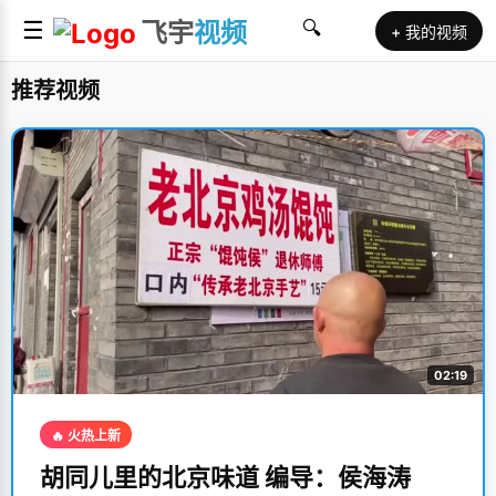
☰
飞宇
视频
🔍
+ 我的视频
推荐视频
02:19
🔥 火热上新
胡同儿里的北京味道 编导：侯海涛