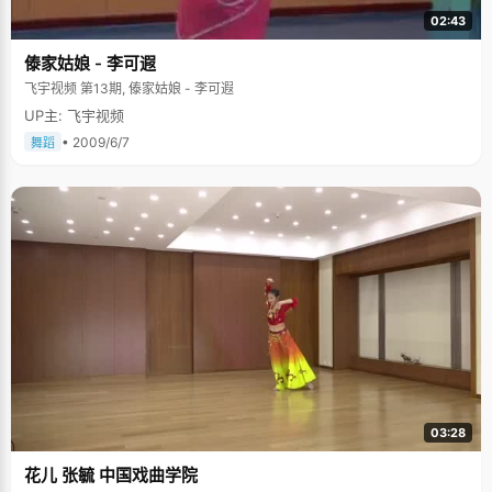
02:43
傣家姑娘 - 李可遐
飞宇视频 第13期, 傣家姑娘 - 李可遐
UP主: 飞宇视频
• 2009/6/7
舞蹈
03:28
花儿 张毓 中国戏曲学院