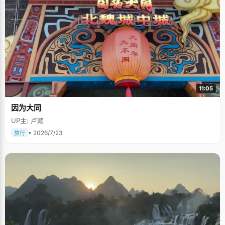
11:05
因为大同
UP主: 卢颖
• 2026/7/23
旅行