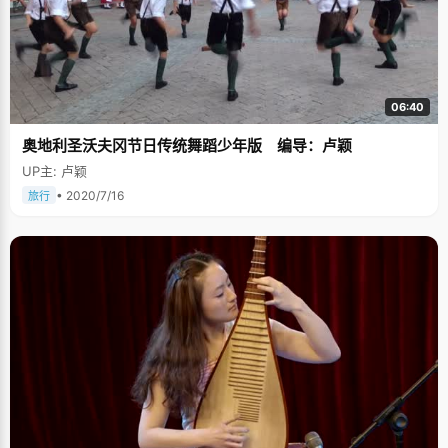
06:40
奥地利圣沃夫冈节日传统舞蹈少年版 编导：卢颖
UP主: 卢颖
• 2020/7/16
旅行