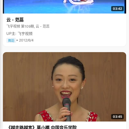
03:42
云 - 范蕊
飞宇视频 第109期, 云 - 范蕊
UP主: 飞宇视频
• 2012/6/4
舞蹈
03:45
《越走路越宽》莫小嘟 中国音乐学院