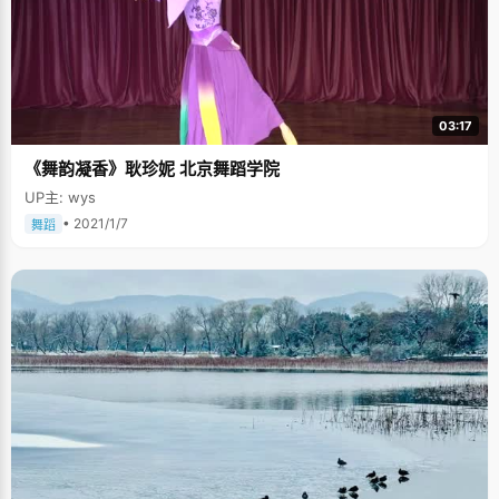
03:17
《舞韵凝香》耿珍妮 北京舞蹈学院
UP主: wys
• 2021/1/7
舞蹈