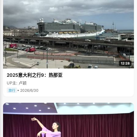
12:28
2025意大利之行9：热那亚
UP主: 卢颖
• 2026/6/30
旅行