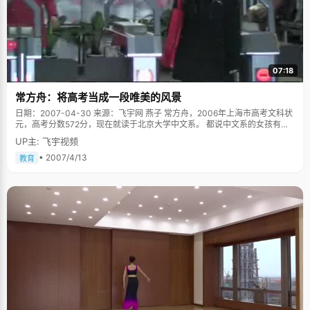
07:18
常方舟：将高考当成一段唯美的风景
日期：2007-04-30 来源：飞宇网 燕子 常方舟，2006年上海市高考文科状
元，高考分数572分，现在就读于北京大学中文系。 都说中文系的女孩有些
清高，因为读太多现实外的东西，可是面前的常方舟一张谦和温雅的面容，
UP主: 飞宇视频
从话语中，能分明的辨析出一份清晰的逻辑和良好的表达能力。 在常方舟刚
考状元的时候，一位老师曾经说："一个省乃至一个市里，跟状元水平相差无
• 2007/4/13
教育
几或者胜过状元的学生不下百人，而状元只是必然中的偶然。"所以常方舟从
来不把状元当成一种荣耀，而当成一种荣誉，这是人人都想得到，经过十几
年努力得到的荣誉。小桥流水，鸟语花香，当然也有沼泽荆棘，常方舟将高
考的经历当成一段唯美的风景，一段永远值得珍藏的记忆来回忆。 跟很多状
元一样，常方舟小时候成绩一直都很好，以初中第一的成绩被保送重点高
中，高中里也是一样的优秀。其实，在考入北大之前，常方舟有一个保送北
大的名额，因为专业是历史和考古系的缘故，常方舟毅然的放弃了这个名
额。当时很多老师和同学都为她放弃了这么一个难得机会而惋惜，但是常方
舟非常肯定的告诉他们："我喜欢的是中文系 ，我要自己考入北大。"从小学
开始，常方舟就养成了爱读书的习惯，尤其喜欢文学和历史方面的书籍，
《飘》、《城南旧时》以及文学大师们的作品她都很喜欢看。高一、高二期
间，常方舟一直参与编辑文学社的《翱翔》杂志，平时，还帮忙出班上的海
报栏简报，每周作一次更新，这是兴趣得到延伸的平台。在文学的熏陶下，