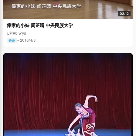
读中文系成了常方舟一直的理想，在机会面前，她选择了兴趣，选择了为自
己去创造机会。 常方舟生活规律，每天早会早期，保证八小时的睡眠时间，
从不开夜车，也不赞同那种猫头鹰式的学习方法，她说精力充分才能更好学
02:12
习，"其实学习就是两个词，&lsquo;用心&rsquo;和&lsquo;效率&rsquo;"。简
单的说就是上课认真听讲，在40分钟里，全神贯注，将老师讲的每一点知识
傣家的小妹 闫芷晴 中央民族大学
都吸收进去。老师讲的东西都是最基本的，最重要的，如果连根基都不打
好，如何添砖加瓦呢？听课之余还要开动脑子，想一想今天所讲知识在整个
UP主: wys
体系中的位置，如何跟其他知识联系起来等等。所以，常方舟用心的上40分
钟的课，比一般人要累得多，但是省去了课后花时间反复复习的麻烦，可以
• 2016/4/3
舞蹈
用省下的时间来做提高练习。 高考之前三四个月，常方舟感觉自己进入了一
种瓶颈状态，陷入了一种焦虑状态，总是质疑自己能力，随着一次一次的考
试，成绩虽然在不断上升，但是上升的空间越来越小，为某次小小的失误也
会患得患失。这时，常方舟为自己制定了一份计划，将每一天的复习任务和
每一科安排的时间都详细记录下来，勉励自己按照计划来完成学习。常方舟
告诉自己，抛开所有好的或者不好的情绪，认真安心的完成计划就好，哪怕
每天只看到一点点细微的进步也是好的。就这样，在不知不觉中，常方舟度
过了最艰难的时期。 面对高考前狂轰滥炸般的考试，常方舟每一次考试都当
成一次真实的演习，输了才能更好的找出自己的破绽加以修补，而赢了只是
对自己实力的肯定，当真正面对高考的时候，常方舟已经身经百战，心态也
演练得非常平稳了，在高考中发挥出了自己全部的实力，"心态是很玄妙的东
西，有的时候，你相信自己已经准备好了，你会发现，自己真的会如释重
负。" 常方舟说，"不要把高考看成一场非常痛苦的旅行，而当作一段唯美的
风景，当认真走过这段路以后，回首时会觉得它是段非常值得回忆的记忆"，
其实不管是高考，还是生活中的一件件小事情，都需要用心认真对待，不是
吗？