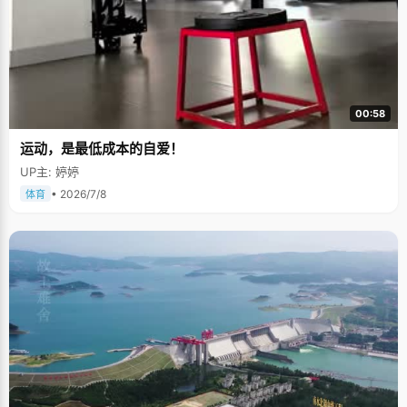
00:58
运动，是最低成本的自爱！
UP主: 婷婷
• 2026/7/8
体育