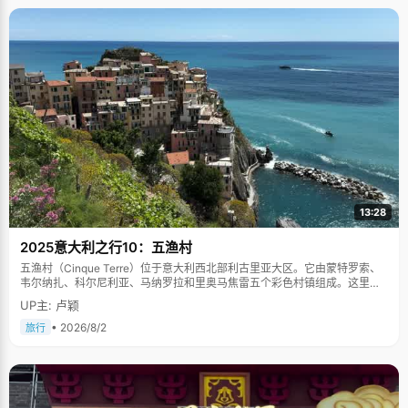
13:28
2025意大利之行10：五渔村
五渔村（Cinque Terre）位于意大利西北部利古里亚大区。它由蒙特罗索、
韦尔纳扎、科尔尼利亚、马纳罗拉和里奥马焦雷五个彩色村镇组成。这里依
山傍海，房屋色彩斑斓，1997年被列为世界文化遗产。
UP主: 卢颖
• 2026/8/2
旅行