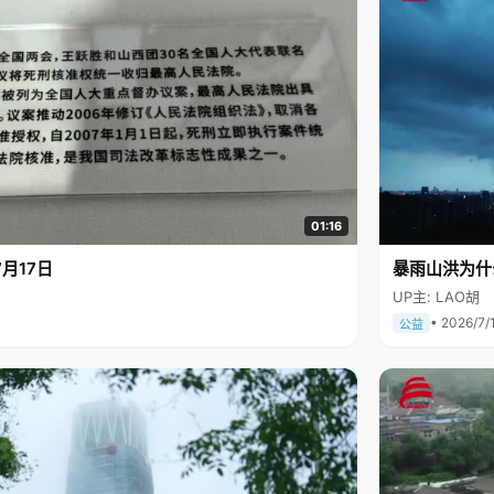
01:16
月17日
暴雨山洪为什
UP主: LAO胡
• 2026/7/
公益