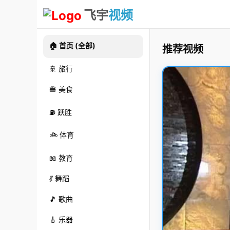
飞宇
视频
🏠 首页 (全部)
推荐视频
🚢 旅行
🍔 美食
⛽ 跃胜
🚲 体育
📖 教育
💃 舞蹈
🎵 歌曲
🎸 乐器