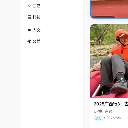
🎉 曲艺
💻 科技
💋 人文
🌍 公益
2025广西行3：
UP主: 卢颖
• 2026/8/6
旅行