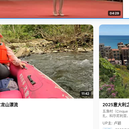
04:29
11:42
古龙山漂流
2025意大利
五渔村（Cinq
扎、科尔尼利亚
色彩斑斓，199
UP主: 卢颖