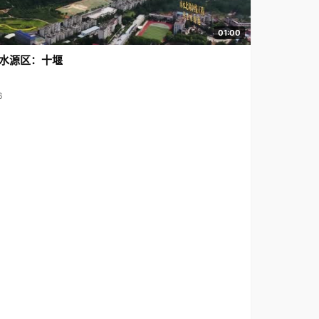
01:00
水源区：十堰
6