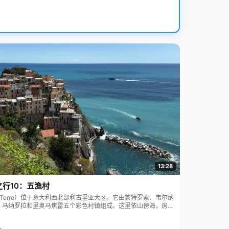
13:28
之行10：五渔村
ue Terre）位于意大利西北部利古里亚大区。它由蒙特罗索、韦尔纳
、马纳罗拉和里奥马焦雷五个彩色村镇组成。这里依山傍海，房屋
7年被列为世界文化遗产。