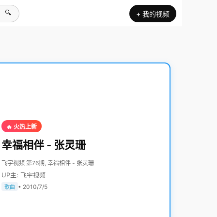
🔍
+ 我的视频
🔥 火热上新
幸福相伴 - 张灵珊
飞宇视频 第76期, 幸福相伴 - 张灵珊
UP主: 飞宇视频
• 2010/7/5
歌曲