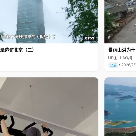
01:53
是造访北京（二）
暴雨山洪为什
UP主: LAO胡
• 2026/7/
公益