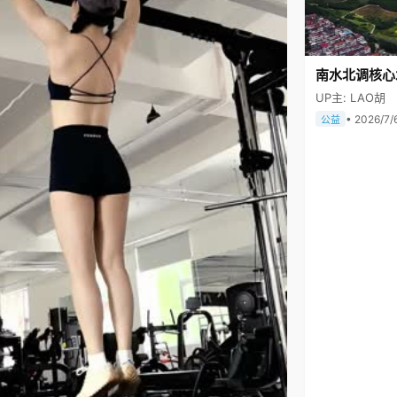
南水北调核心
UP主: LAO胡
• 2026/7/
公益