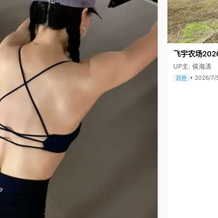
飞宇农场202
UP主: 侯海涛
• 2026/7/
跃胜