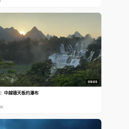
2
09:05
行2：中越德天板约瀑布
20