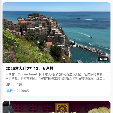
13:28
2025意大利之行10：五渔村
五渔村（Cinque Terre）位于意大利西北部利古里亚大区。它由蒙特罗索、
韦尔纳扎、科尔尼利亚、马纳罗拉和里奥马焦雷五个彩色村镇组成。这里依
山傍海，房屋色彩斑斓，1997年被列为世界文化遗产。
UP主: 卢颖
• 2026/8/2
旅行