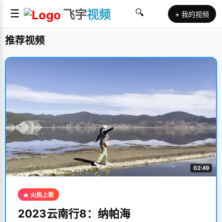
☰
飞宇
视频
🔍
+ 我的视频
推荐视频
02:49
🔥 火热上新
2023云南行8：纳帕海