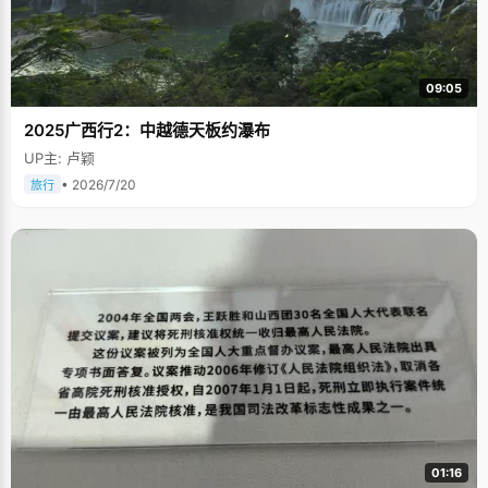
09:05
2025广西行2：中越德天板约瀑布
UP主: 卢颖
• 2026/7/20
旅行
01:16