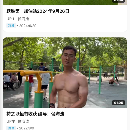
01:04
跃胜第一加油站2024年9月26日
UP主: 侯海涛
• 2024/9/29
跃胜
01:05
持之以恒有收获 编导：侯海涛
UP主: 侯海涛
• 2022/8/9
体育