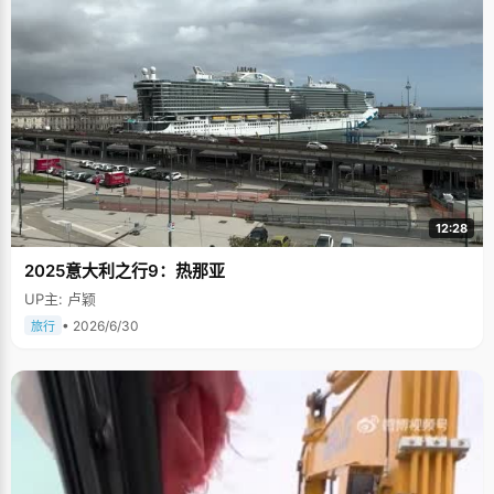
12:28
2025意大利之行9：热那亚
UP主: 卢颖
• 2026/6/30
旅行