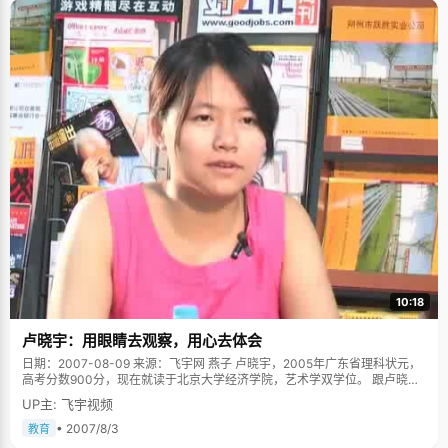
10:18
卢晓宇：用眼睛去观察，用心去体会
日期：2007-08-09 来源：飞宇网 燕子 卢晓宇，2005年广东省理科状元，
高考分数900分，现在就读于北京大学经济学院，艺术学双学位。 跟卢晓宇
在一起，你一定会感觉到有些闷，或许跟性格有关系，她不是一个爱说话，
UP主: 飞宇视频
主动的女孩，但是身上又透出一种沉淀后的成熟，让人信赖。她的高中生活
如初见她的时候一样闷，跟身边每个高中生一样稀松平常，按部就班，倒是
• 2007/8/3
教育
她从始至终说话时候的不紧不慢透露出更多信息，这是个淡定从容的女孩。