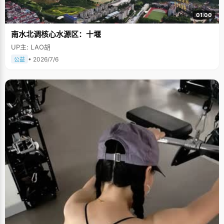
01:00
南水北调核心水源区：十堰
UP主: LAO胡
• 2026/7/6
公益