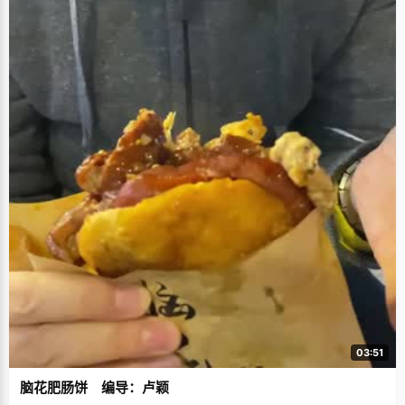
03:51
脑花肥肠饼 编导：卢颖