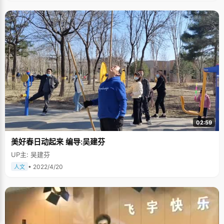
卢晓宇小时候在少年宫学过画画，电子琴，但都是些短暂而且没有坚持下来
的短暂回忆，不过倒是培养了卢晓宇对艺术的兴趣。所以除了经济学以外，
卢晓宇选择了艺术学双学。 卢晓宇喜欢看电影，特别是香港电影，"在很多无
厘头的电影中，会发现很多好电影，《从英雄本色》开始"。周末有空的时
候，卢晓宇会跑去看画展，一个人站在画的海洋中静静品味，北京这个文化
大都市，也极大的满足了她对艺术的爱好，"我特别喜欢齐白石、李可染的
画，有种特别的意境在里边。"卢晓宇喜欢摄影，去年，她刚买了个佳能的照
相机，没事的时候到处拍，基本机不离身，"我特别喜欢拍摄景物，尤其是那
些能引起共鸣的旧旧的东西，照人也会很有意思。"卢晓宇的电脑里存了很多
照片，都是她到处走的足迹，不过鲜有她自己的照片，跟很多摄影人一样，
她喜欢站在旁边看这个世界。卢晓宇喜欢音乐剧，她加入了北大的音乐剧
社，每次的讲座、音乐剧、短片、资料片她都不会缺席，不过却从来没有想
着要去参与其中饰演一个角色。卢晓宇有一双爱观察的眼睛，她选择用眼睛
代替身体和语言来体会这个世界。 我心里非常不愿意去记录以下的文字，但
是生活中的每一段快乐和悲伤的回忆都是一段不可忽略的胶片，她从另一个
02:59
侧面反映着卢晓宇，一个坚强的女孩。 卢晓宇在一个幸福的家庭中长大，妈
妈温柔娴淑，持家有道，爸爸风趣慈爱，"爸爸是汕头人，小时候常常拉着我
美好春日动起来 编导:吴建芬
的手，给我讲海边农村的故事。有时候会跟我说一些感悟到的人生故事，哲
理，语重心长的跟我讲人生的道理，问我对事情的看法，引导我去思考一些
UP主: 吴建芬
问题。" 初二的时候，生活在这一刻定格，卢晓宇的爸爸因为车祸去世，当噩
耗传来的时候，妈妈立即失声痛哭起来，悲伤的气氛弥漫了整个家庭，但是
• 2022/4/20
人文
卢晓宇没有哭，甚至在爸爸出殡的时候，她也只是默默的站在一旁，她唯一
的念头就是"我要站在一个比较坚强的位置，撑起这个家，当妈妈的精神支
柱。"可以说，就从那一刻开始，卢晓宇似乎一下子成长起来。虽然她也偷偷
的哭过，但是在妈妈面前，她总是表现得很坚强，很懂事，不想表现出自己
比较脆弱的一面。 爸爸离开后，家庭的重担一下子全部压在了妈妈的身上 ，
还好，一直以来勤俭的持家之道让生活可以顺利的过下去。卢晓宇读高中的
时候，家里的亲戚们都很热心的想给卢晓宇的妈妈介绍对象，对于要接受一