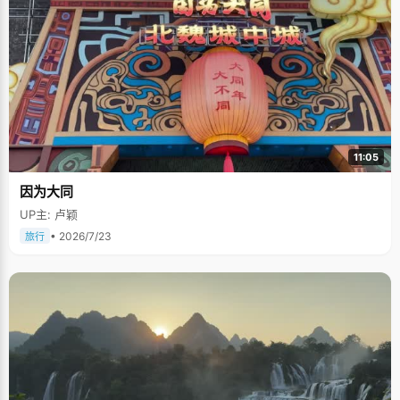
11:05
因为大同
UP主: 卢颖
• 2026/7/23
旅行