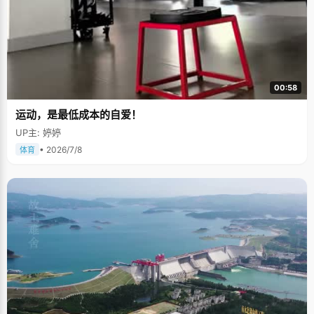
00:58
运动，是最低成本的自爱！
UP主: 婷婷
• 2026/7/8
体育