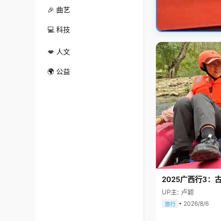
🎉 曲艺
💻 科技
💋 人文
🌍 公益
2025广西行3：
UP主: 卢颖
• 2026/8/6
旅行