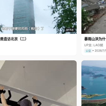
01:53
是造访北京（二）
暴雨山洪为什
UP主: LAO胡
• 2026/7/
公益