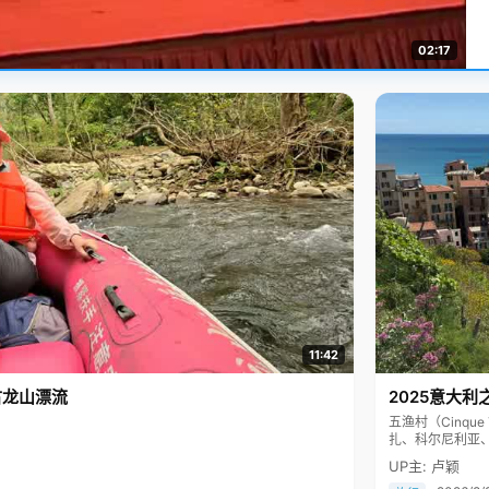
02:17
11:42
古龙山漂流
2025意大利
五渔村（Cinq
扎、科尔尼利亚
色彩斑斓，199
UP主: 卢颖