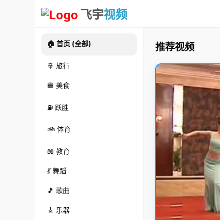
飞宇
视频
🏠 首页 (全部)
推荐视频
🚢 旅行
🍔 美食
⛽ 跃胜
🚲 体育
📖 教育
💃 舞蹈
🎵 歌曲
🎸 乐器