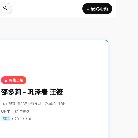
🔍
+ 我的视频
🔥 火热上新
邵多莉 - 巩泽春 汪筱
飞宇视频 第83期, 邵多莉 - 巩泽春 汪筱
UP主: 飞宇视频
• 2011/1/10
舞蹈