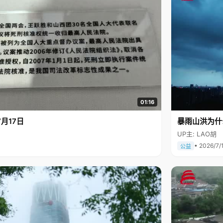
01:16
月17日
暴雨山洪为什
UP主: LAO胡
• 2026/7/
公益