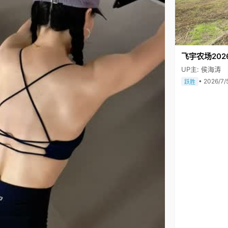
飞宇农场202
UP主: 侯海涛
• 2026/7/
跃胜