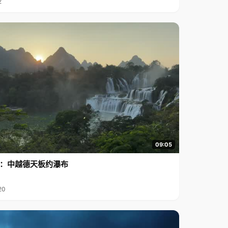
2
09:05
行2：中越德天板约瀑布
20