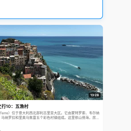
13:28
之行10：五渔村
ue Terre）位于意大利西北部利古里亚大区。它由蒙特罗索、韦尔纳
、马纳罗拉和里奥马焦雷五个彩色村镇组成。这里依山傍海，房屋
7年被列为世界文化遗产。