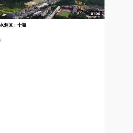
01:00
水源区：十堰
6