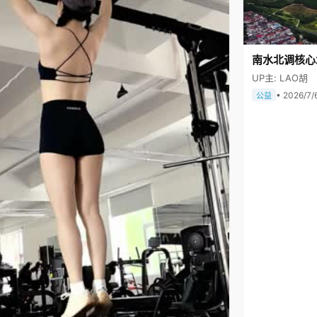
南水北调核心
UP主: LAO胡
• 2026/7/
公益