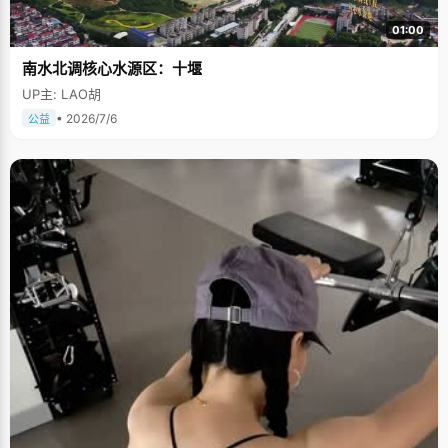
01:00
南水北调核心水源区：十堰
UP主: LAO胡
• 2026/7/6
公益