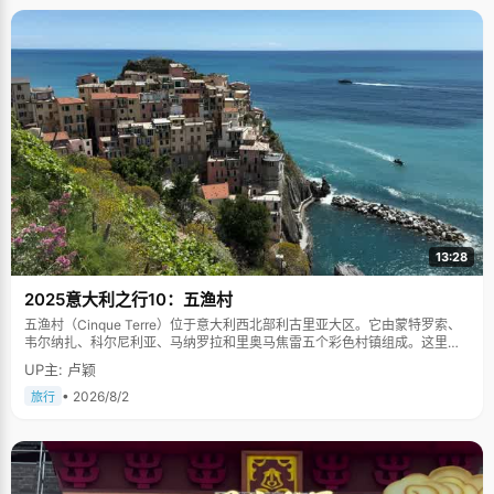
13:28
2025意大利之行10：五渔村
五渔村（Cinque Terre）位于意大利西北部利古里亚大区。它由蒙特罗索、
韦尔纳扎、科尔尼利亚、马纳罗拉和里奥马焦雷五个彩色村镇组成。这里依
山傍海，房屋色彩斑斓，1997年被列为世界文化遗产。
UP主: 卢颖
• 2026/8/2
旅行