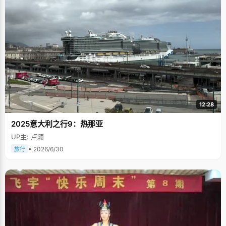
12:28
2025意大利之行9：热那亚
UP主: 卢颖
• 2026/6/30
旅行