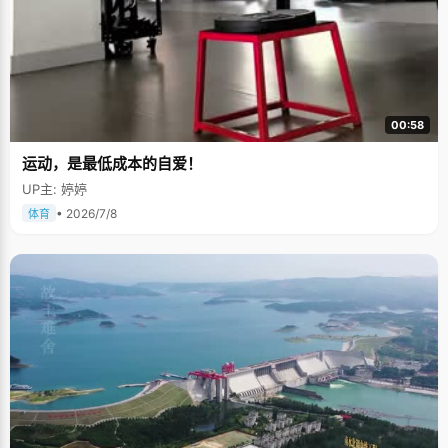
00:58
运动，是最低成本的自爱！
UP主: 婷婷
• 2026/7/8
体育