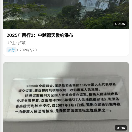
09:05
2025广西行2：中越德天板约瀑布
UP主: 卢颖
• 2026/7/20
旅行
01:16