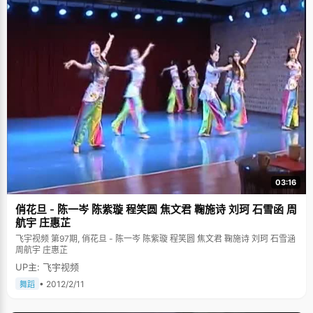
03:16
俏花旦 - 陈一岑 陈紫璇 程笑圆 焦文君 鞠施诗 刘珂 石雪函 周
航宇 庄惠芷
飞宇视频 第97期, 俏花旦 - 陈一岑 陈紫璇 程笑圆 焦文君 鞠施诗 刘珂 石雪涵
周航宇 庄惠芷
UP主: 飞宇视频
• 2012/2/11
舞蹈