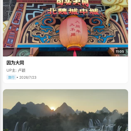
11:05
因为大同
UP主: 卢颖
• 2026/7/23
旅行