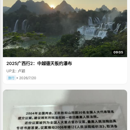
09:05
2025广西行2：中越德天板约瀑布
UP主: 卢颖
• 2026/7/20
旅行