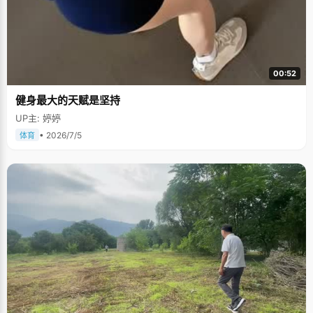
00:52
健身最大的天赋是坚持
UP主: 婷婷
• 2026/7/5
体育