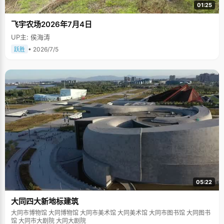
01:25
飞宇农场2026年7月4日
UP主: 侯海涛
• 2026/7/5
跃胜
05:22
大同四大新地标建筑
大同市博物馆 大同博物馆 大同市美术馆 大同美术馆 大同市图书馆 大同图书
馆 大同市大剧院 大同大剧院