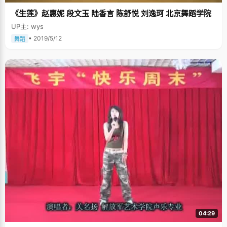
《生莲》赵惠妮 段文玉 陆香言 陈舒悦 刘逸珂 北京舞蹈学院
UP主: wys
• 2019/5/12
舞蹈
04:29