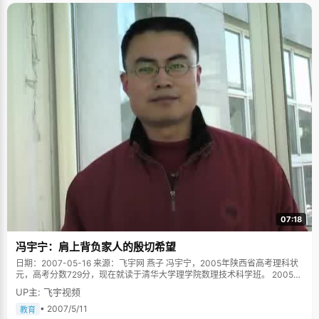
07:18
冯宇宁：肩上背负家人的殷切希望
日期：2007-05-16 来源：飞宇网 燕子 冯宇宁，2005年陕西省高考理科状
元，高考分数729分，现在就读于清华大学理学院数理技术科学班。 2005年
盛夏的一个下午，风和日丽，冯爸爸焦急的站在家门口往路口张望，当冯宇
UP主: 飞宇视频
宁的身影出现在拐口的时候，他激动的喊道："来了来了！"赶紧用火柴点燃
了挂在家门头那串长长的红鞭炮，迎接考中状元的儿子，炮竹鸣响着四处飞
• 2007/5/11
教育