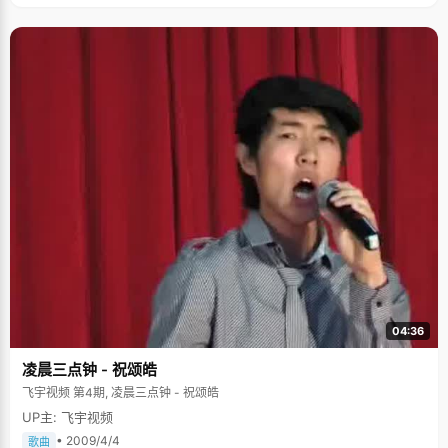
溅，冯妈妈已经爬满皱纹的双眼溢满了激动的泪水。 走出山村的农家男孩 冯
宇宁出生于陕西省长武县亭口乡，父母都是农民，家里有四个孩子：冯宇宁
和三个姐姐。因为经济原因，大姐二姐小学还没毕业就辍学在家帮父母劳动
或是出外打工贴补家用，三姐念到了高中，因为家里经济能力只允许供一个
人上学，无奈之下，成绩很好的三姐也被父母劝退学，全力供冯宇宁上学。
现在，姐姐们都在从事着一些很辛苦收入很微薄的职业，每次看到他们劳累
的样子，冯宇宁总是感觉深深的愧疚。 自小，爸爸妈妈对冯宇宁的教育非常
严格，希望他不管做什么都要做到最好，当冯宇宁贪玩不好好学习，不按时
完成作业的时候，他们会生气的责骂，有时候甚至棍棒相加。稍微懂事以
后，冯宇宁渐渐明白了父母的用心，感觉到自己身上背负着全家人的希望，
才自觉的努力学习。"听起来似乎有些残酷，但是这些棍子为我打好了人生的
基础。" 初中毕业后，冯宇宁以优异的成绩顺利升入西安市博迪中学，这里可
以为成绩好的学生免除一些学费，减轻家里的经济负担。冯宇宁是村子里第
一个到城里念高中的人，在乡里，他总是被当作学习的榜样，父母的脸上也
多了一些骄傲的光彩。 上高中之后，冯宇宁适应得很快，成绩始终保持在一
二名的位置，高二的时候，因为骄傲不免浮躁起来，课也不认真听了，偶尔
还会逃课，成绩直线下滑，从年级第一瞬间滑落到班上的十七名，这让他非
常意外。尤其是有一次数学考试，冯宇宁考了64分，前面的题都对了，后面
的题都没做。老师把冯宇宁叫到办公室，指着卷子，很严肃的问冯宇宁："你
是不是抄了别人的试卷"。老师的话就像晴天霹雳，打得冯宇宁目瞪口呆，这
可是他头一次被怀疑抄袭。冯爸爸得知消息后也吓坏了，赶紧放下手里的
04:36
活，从村子里赶过来给冯宇宁做思想工作。看着爸爸疤痕遍布的双手和焦急
的眼神，冯宇宁第一次真正意义上的知道了自己身上肩负的希望和自己的过
凌晨三点钟 - 祝颂皓
错，他暗自发誓，一定要扎扎实实的学习，不能让父母失望。接下来的时间
里，冯宇宁"狠学"了一次，把所有时间都利用了起来，别人休息的时候他躲
飞宇视频 第4期, 凌晨三点钟 - 祝颂皓
在一边做题，终于在会考的时候，他又重新夺回了年级第一。每次稍有懈
UP主: 飞宇视频
怠，他就会想起老师那怀疑的眼神，督促着自己不敢有丝毫放松。 可能是因
为压力，还有些张扬和急功近利的原因，冯宇宁在04年高考中发挥失常，只
• 2009/4/4
歌曲