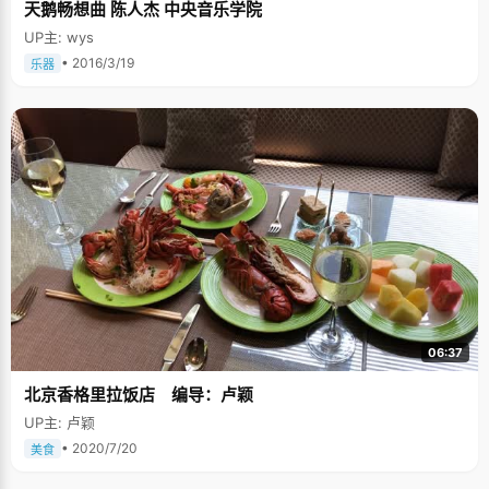
天鹅畅想曲 陈人杰 中央音乐学院
UP主: wys
• 2016/3/19
乐器
06:37
北京香格里拉饭店 编导：卢颖
UP主: 卢颖
• 2020/7/20
美食