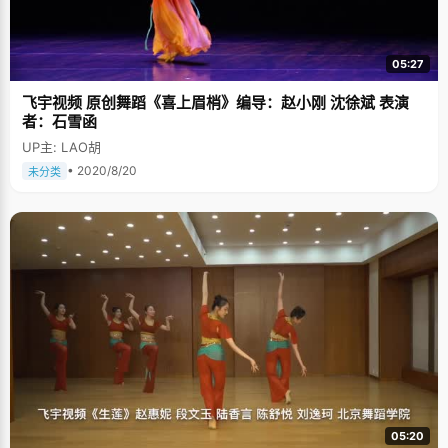
05:27
飞宇视频 原创舞蹈《喜上眉梢》编导：赵小刚 沈徐斌 表演
者：石雪函
UP主: LAO胡
• 2020/8/20
未分类
05:20