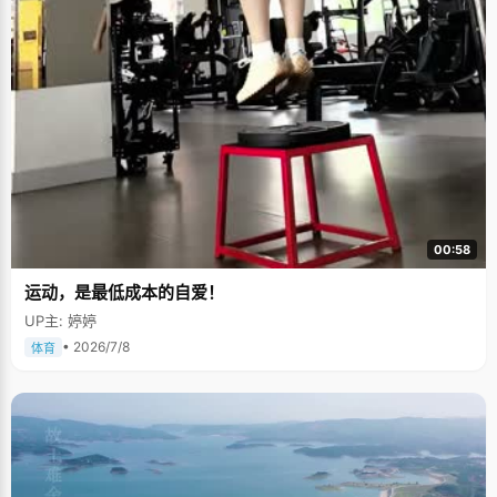
00:58
运动，是最低成本的自爱！
UP主: 婷婷
• 2026/7/8
体育