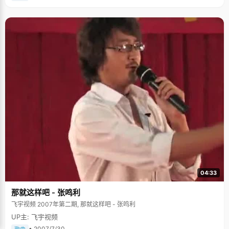
考了675分。当得知落榜以后，冯宇宁的第一感觉就是"我怎么这么无能？"觉
得自己辜负了家人对自己的付出，辜负了他们的希望。虽然家里人都没有说
什么，到处张罗着给他借书，找地方复读，但敏感的他走在村子的石板路
上，总感觉乡亲们都在对自己指指点点。从一个众人捧高的位置跌下来，真
的摔得很痛。 经历过一次失败以后，才不会再惧怕失败的痛楚，也明白了失
败的原因。冯宇宁说高四让自己真正的成长了起来，学会了不骄不躁，踏实
勤奋，05年高考，他以729分的高分考入清华大学理学院数理技术研究所。
冯宇宁说，"成功的秘诀就是天道酬勤，以及那份经得起考验的信心。" 冯宇
宁非常喜欢看三毛的作品集，冯宇宁说："从她的文章中学会了一种处世的态
度，做人的方法。三毛对待生活始终像向日葵一样灿烂，不管什么状态都能
够微笑的面对生活。"经过高四的经历，冯宇宁学会了如何用一种平和灿烂的
心态去面对生活和学习。 对于未来，冯宇宁有太多的不确定，他喜欢做学
问，希望能在研究上面有些成就。当然，最大的希望就是能通过自己的努力
来改变家里人的生活和环境。 采访完冯宇宁，我不禁深深叹息，冯宇宁的眼
神很深沉，作为贫寒家庭里出来的孩子，注定了要比别人背负更多压力和负
担，也要比别人更加坚强，在此，祝福冯宇宁能早日实现自己的梦想。
04:33
那就这样吧 - 张鸣利
飞宇视频 2007年第二期, 那就这样吧 - 张鸣利
UP主: 飞宇视频
• 2007/7/30