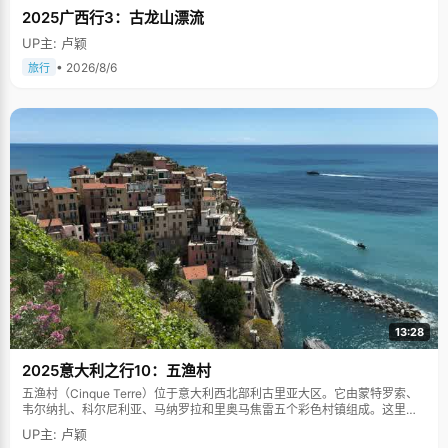
2025广西行3：古龙山漂流
UP主: 卢颖
• 2026/8/6
旅行
13:28
2025意大利之行10：五渔村
五渔村（Cinque Terre）位于意大利西北部利古里亚大区。它由蒙特罗索、
韦尔纳扎、科尔尼利亚、马纳罗拉和里奥马焦雷五个彩色村镇组成。这里依
山傍海，房屋色彩斑斓，1997年被列为世界文化遗产。
UP主: 卢颖