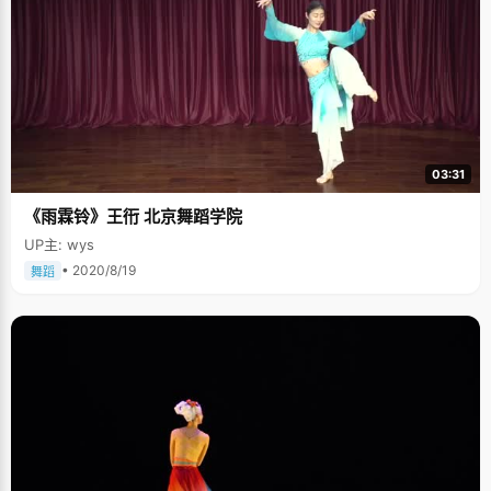
03:31
《雨霖铃》王衎 北京舞蹈学院
UP主: wys
• 2020/8/19
舞蹈