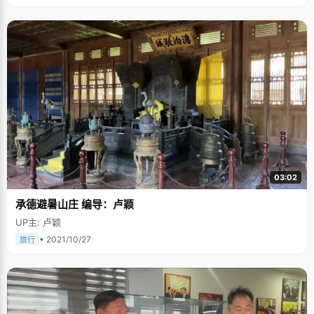
03:02
承德避暑山庄 编导：卢颖
UP主: 卢颖
• 2021/10/27
旅行