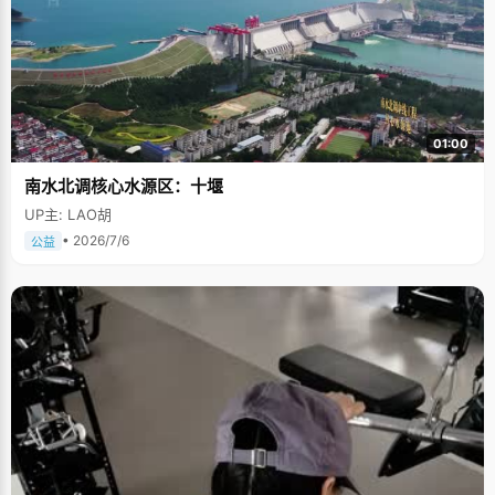
01:00
南水北调核心水源区：十堰
UP主: LAO胡
• 2026/7/6
公益