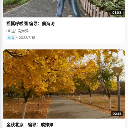
01:03
摇摇呼啦圈 编导：侯海涛
UP主: 侯海涛
• 2022/7/15
体育
02:51
金秋北京 编导：成婷婷