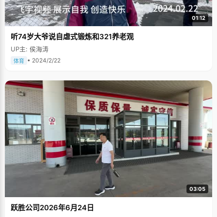
01:12
听74岁大爷说自虐式锻炼和321养老观
UP主: 侯海涛
• 2024/2/22
体育
03:05
跃胜公司2026年6月24日