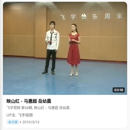
得很糟糕，而且作业也常常忘记交。后来老师就跟我爸爸妈妈告状，回家
后，他们就会狠狠的揍我一顿。"每次挨了揍以后，王珊就会老实很多
天，"作业也认真做了，考试成绩也很好了，我就特别骄傲，到处显摆，不过
坚持不了几天，我又原形毕露了。" 除此之外，只要每次老师给好学生准备了
小奖励小礼品的考试，王珊都会很努力的考出好成绩，"其实也不是争强好
胜，只是因为太想要那些小礼品了，得到后都会很开心。"王珊一脸羞涩的表
情，"而且我也爱显摆，拿着得到的奖励到处给人看。" 这样起起伏伏的成绩
一直到初中才稳定了下来，她好好学习的动力来自一次意外的第一，"初中刚
开始的时候只是觉得好好学习就好了，也没多想。后来一次期末考试莫名其
妙的考了第一名，我才发现，自己原来那么厉害"，王珊说，"一次考了第
一，下一次还想考第一，所以学习就更加努力了。" 由于给自己的压力太大，
王珊的整个初中都过的很压抑，感觉不开心，直到高中以后，心态才慢慢好
一些。"刚进高中的时候只是年级十几名，而且跟理科优等生根本没法比，直
到分科以后，我的文科优势才显露出来，挤进了前几名。"自从不看重排名
了，王珊在学习上完全丢掉了包袱，轻松多了，也进步很快，心态逐步平稳
了起来，甚至拿高考之前的模拟考试当试验，让老师们虚惊一场。"第一次模
拟考试我有点紧张，考了第二名。第二次模拟考的时候，我就想要很放松的
去考一次，结果考了第13名，于是我得出结论，考试的时候不能太放松了"。
王珊只顾着自己的试验，成绩这么大的起伏，老师们可看得心惊胆颤，纷纷
03:18
找王珊了解情况，调整心态。不过王珊倒是满不在意的："我觉得自己平时学
得挺踏实的，认真考应该没问题。" 考状元，确实没有想过，不过考北大，一
映山红 - 马惠超 岳幼晨
直都是王珊梦想。"小学六年级的时候看中国申奥成功，看到举国欢庆的场面
特别激动，甚至哭了，于是就想，我一定要考上北大，去北京看奥运会，还
飞宇视频 第56期, 映山红 - 马惠超 岳幼晨
在初一的时候写了一篇作文《我渴望考上北大》，并在同学们面前念了。"自
从有了那篇作文，王珊要考北大的消息也在同学老师间传开了，当真的走进
UP主: 飞宇视频
北大校门的时候，王珊还有种恍惚的感觉。 童年那些艰苦的日子 讲起小时候
• 2010/3/13
未分类
家庭对自己的教育投入，或者有什么特长，王珊有些黯然，因为家里的经济
情况不是很好，所以她一直也没机会接受除学校以外的特长教育，不过童年