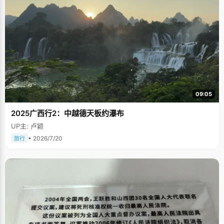
09:05
2025广西行2：中越德天板约瀑布
UP主: 卢颖
• 2026/7/20
旅行