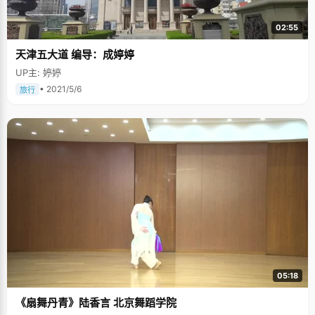
02:55
天津五大道 编导：成婷婷
UP主: 婷婷
• 2021/5/6
旅行
05:18
《扇舞丹青》陆香言 北京舞蹈学院