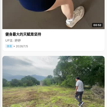
00:52
健身最大的天赋是坚持
UP主: 婷婷
• 2026/7/5
体育