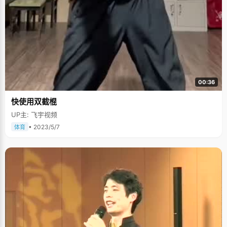
00:36
快使用双截棍
UP主: 飞宇视频
• 2023/5/7
体育