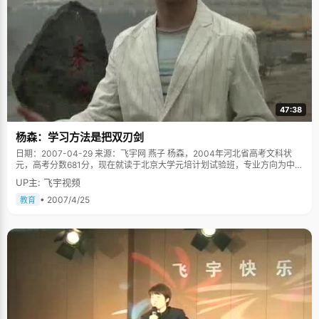
47:38
杨森：学习方法是把双刃剑
日期：2007-04-29 来源：飞宇网 燕子 杨森，2004年河北省高考文科状
元，高考分数681分，现在就读于北京大学元培计划试验班，专业方向为中
文。 杨森很有个性，他左耳朵带了一个小小的耳钉，有点艺术系的风格，问
UP主: 飞宇视频
到穿耳钉的原因，他说只是随性突然想起的念头。杨森不愧是中文系的才
子，从采访开始，他的故事就像流水一般的自然顺畅的流淌了出来。 和书为
• 2007/4/25
教育
伴的童年 杨森的童年记忆就是家中那个大大的书柜，小时候，妈妈对杨森管
教比较严格，规定每天放学回家必须呆在家里看书，不做完作业不准吃饭。
家里一大书柜的书都被杨森看了个遍，民间故事、报纸、杂志，包括读中文
系的爸爸大学时候的课本。现在到了北大，杨森发现自己的大学课本在三年
级的时候已经看过一遍了，只是理解更加深入透彻了。妈妈常说"责人不如责
己"，所以每次有什么烦恼的时候，杨森就会去看书，用读书来调节自己的心
态。 好"面子"的小男孩 杨森小时候是个好面子的人，每次别人质疑的眼光都
能激起他的斗志。小学四年级时候，妈妈把家搬到了市里，将杨森转到了市
里最好的学校。开学的第一天，老师把一个男孩子叫到杨森面前，当面
问："杨森，这是我们班成绩最好的学生，你敢跟他比吗？"在以前的班级