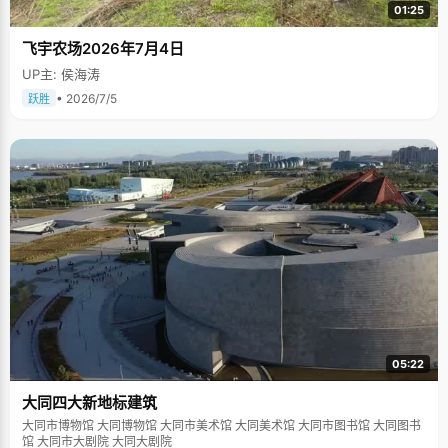
01:25
飞宇农场2026年7月4日
UP主: 侯海涛
• 2026/7/5
跃胜
05:22
大同四大新地标建筑
大同市博物馆 大同博物馆 大同市美术馆 大同美术馆 大同市图书馆 大同图书
馆 大同市大剧院 大同大剧院