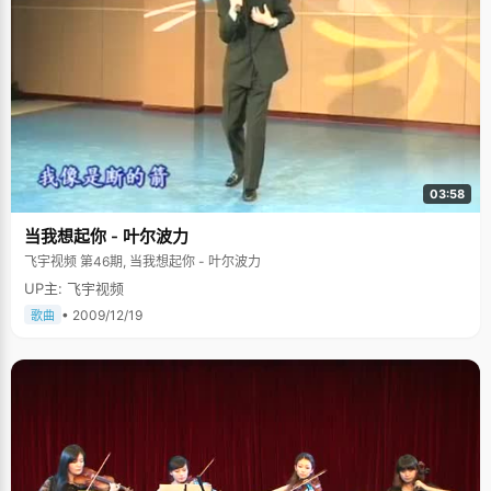
里，杨森一直是老师同学最喜欢的对象，面对这样的下马威，杨森心里既害
怕又不服气，他大声说："我敢"。于是，老师才让杨森走进教室，因为是新
生，直到一个多星期后杨森才被安排了书桌。在新的班级里，杨森很认真很
努力的学习，第一次考试的时候，就考了全班第一，比那个最好的男孩多了
一分，自此，这个转校生才渐渐被老师们喜欢，被同学们尊重。 后来，老师
们发现了杨森这个特点，于是每次杨森做错题，或者考不好的时候，他们都
会对杨森表示出很明显的怀疑或是批评，越能激励杨森努力学习。尤其是当
杨森考了第一以后，老师会说："杨森，下次你一定不能再考第一了，"杨森
每次都中招，心里暗暗地说："我不光只能考一次，能考很多次第一，"为
了"面子"好好学习。 （杨森也有可爱的一面） 学习方法是把双刃剑 初三的时
候，杨森无意中看到一本北大人写的书《等你在北大》，从书中，杨森第一
03:58
次知道有人高考很厉害，总分700多，数学居然能考148，也第一知道了世界
上还有学习方法这种东西。杨森买了一本书回家，没事的时候就拿出来看，
当我想起你 - 叶尔波力
模仿他的学习方法，发现对自己学习帮助挺大的。 学习方法也让杨森陷入了
一个误区。高三的时候，杨森的状态很不稳定，自以为懂得学习方法而开始
飞宇视频 第46期, 当我想起你 - 叶尔波力
有些不踏实，当学习成绩一直上不去的时候，他以为是不是自己的学习方法
UP主: 飞宇视频
有问题，而没有意识到是一个学习态度的问题。 高考以三分之差落榜北大对
一向好胜的杨森是个沉重的打击，在复读的前半年，他一直没有办法平复心
• 2009/12/19
歌曲
中的失落和难受。在这半年里，他把所有时间都用来看书了，什么书都看，
课本、小说、杂志。从书中，他渐渐明白了自己真正的问题在于学习态度不
端正。路遥的《平凡的世界》对杨森感触很大，他说："做人当如孙少平，做
人要踏实，简单的工作也要做好"。于是，高四的整个寒假，杨森一个人留在
学校里看书，在离高考还有100天的时间里，杨森拿出了前所未有的认真和
努力，冲刺高考。书能静心，这个时候，杨森的心态已经发生了很大的变
化，他已经不会再为一个名次而去大喜大悲了。 "刘翔能跑第一，是因为他比
别人付出得更多，我能考这么高分数，是因为我也付出了很多"，杨森
说，"小学的时候，听老师的话就能学习好；初中的时候，别人玩的时候你不
玩就能学习好；高中的时候不一样，你要有自己的学习方法，同样的工作，