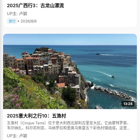
2025广西行3：古龙山漂流
UP主: 卢颖
• 2026/8/6
旅行
13:28
2025意大利之行10：五渔村
五渔村（Cinque Terre）位于意大利西北部利古里亚大区。它由蒙特罗索、
韦尔纳扎、科尔尼利亚、马纳罗拉和里奥马焦雷五个彩色村镇组成。这里依
山傍海，房屋色彩斑斓，1997年被列为世界文化遗产。
UP主: 卢颖