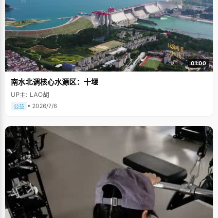
01:00
南水北调核心水源区：十堰
UP主: LAO胡
• 2026/7/6
公益