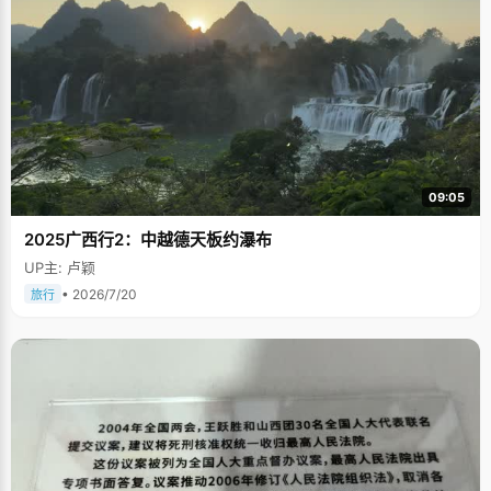
09:05
2025广西行2：中越德天板约瀑布
UP主: 卢颖
• 2026/7/20
旅行