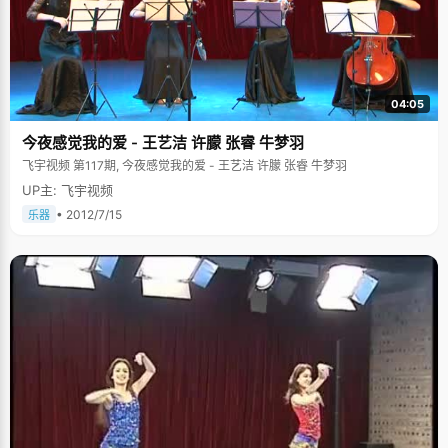
不一样的方法能得到不一样的结果。但是这也不是全部，比如烤面包的师
傅，他烤的面包很好吃，可能有自己的秘方和技巧，但是他必须要很早起
床，选好的面粉，做很多面包，卖得多，才能挣更多的钱。学习也是一样，
一定要秉持一个认真的态度，多学多看多练，才会有好的结果。" 杨森是怀着
一个大师梦进入北大的，但北大的广博深厚磨平了杨森高中时候的争强好
胜，面对众多优秀而且特长很好的同学，杨森能坦然地面对，他相信，每个
人都会有自己擅长的东西，自己也不例外，"学习真正的秘诀在于勤奋，真正
04:05
的自信来源于实力。"
今夜感觉我的爱 - 王艺洁 许朦 张睿 牛梦羽
飞宇视频 第117期, 今夜感觉我的爱 - 王艺洁 许朦 张睿 牛梦羽
UP主: 飞宇视频
• 2012/7/15
乐器