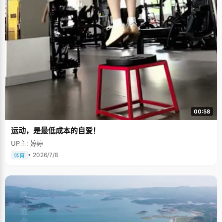
00:58
运动，是最低成本的自爱！
UP主: 婷婷
• 2026/7/8
体育