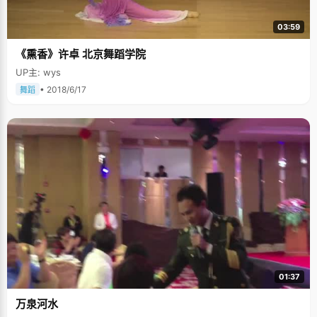
03:59
《熏香》许卓 北京舞蹈学院
UP主: wys
• 2018/6/17
舞蹈
01:37
万泉河水