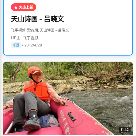
🔥 火热上新
天山诗画 - 吕晓文
飞宇视频 第99期, 天山诗画 - 吕晓文
UP主: 飞宇视频
• 2012/4/28
乐器
11:42