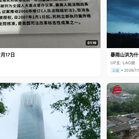
01:16
月17日
暴雨山洪为什
UP主: LAO胡
• 2026/7/
公益