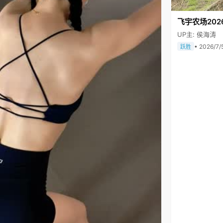
飞宇农场202
UP主: 侯海涛
• 2026/7/
跃胜