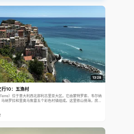
13:28
之行10：五渔村
ue Terre）位于意大利西北部利古里亚大区。它由蒙特罗索、韦尔纳
、马纳罗拉和里奥马焦雷五个彩色村镇组成。这里依山傍海，房屋
7年被列为世界文化遗产。
2