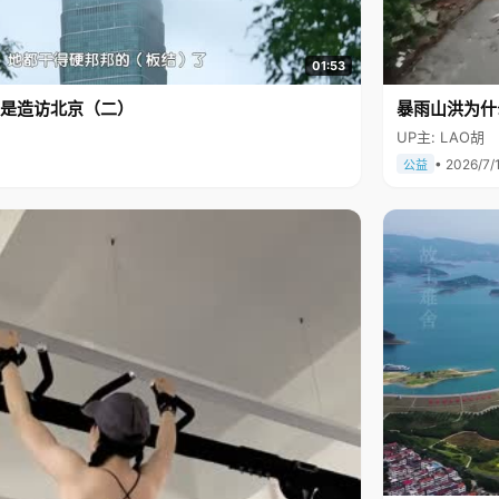
01:53
是造访北京（二）
暴雨山洪为什
UP主: LAO胡
• 2026/7/
公益