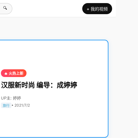
🔍
+ 我的视频
🔥 火热上新
汉服新时尚 编导：成婷婷
UP主: 婷婷
• 2021/7/2
旅行