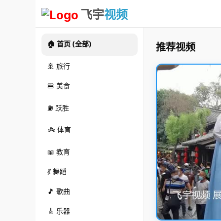
飞宇
视频
🏠 首页 (全部)
推荐视频
🚢 旅行
🍔 美食
⛽ 跃胜
🚲 体育
📖 教育
💃 舞蹈
🎵 歌曲
🎸 乐器