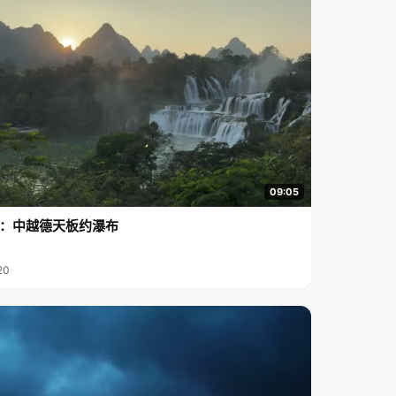
09:05
行2：中越德天板约瀑布
20