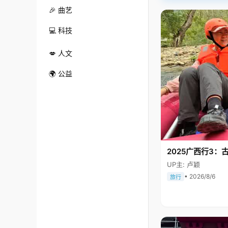
🎉 曲艺
💻 科技
💋 人文
🌍 公益
2025广西行3：
UP主: 卢颖
• 2026/8/6
旅行