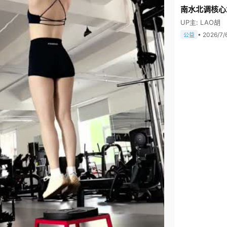
南水北调核心
UP主: LAO胡
• 2026/7/
公益