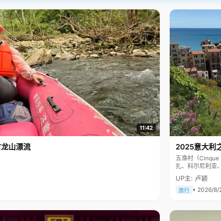
11:42
古龙山漂流
2025意大利
五渔村（Cinq
扎、科尔尼利亚
色彩斑斓，199
UP主: 卢颖
• 2026/8/
旅行