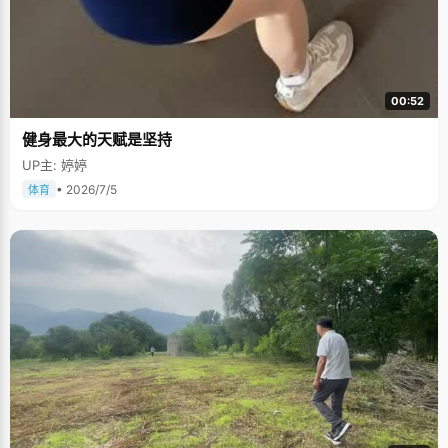
00:52
健身最大的天赋是坚持
UP主: 婷婷
• 2026/7/5
体育