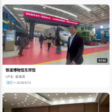
的，能一直保持这样的成绩也不错，第一名可能压力更大。"侯志腾这样总结
到。良好的心态来源于家人的理解和支持，也许是对侯志腾放心，家里人几
乎没有给他什么压力。青春期的时候，侯志腾偶尔也会叛逆，他的父母从来
没有出现过打骂或者不理他的情况，循循善诱和包容都让侯志腾感到温暖。
这样稳定自由的成长环境让侯志腾可以更加全心全意地，把更多的精力投入
到学习当中。 合理有效的学习方法 "不会是死读书，也不会不读书，是在读
书的过程中会加入一些自己的方法或者窍门。"侯志腾这样总结自己学习时候
的状态。他最习惯于把时间细化的学习方法，高三下学期自习课比较多，学
习时间自由，几乎都是自己安排。"因为想把时间充分利用好，一节课有40
分钟，我会把40分钟分成4段，每个10分钟都有不一样的计划，比如这个10
分钟我要背一篇课文，下一个10分钟再有个不同的计划。当时可能是觉得有
一个目标可能会有一个压力感，压力感也会让自己把时间利用的比较好。"这
是最后冲刺阶段侯志腾的学习状态，其实在高三刚开学的时候，侯志腾给自
己的桌角贴上了"随遇而安"四个字励志，被班主任发现后，老师认为高三到
了冲刺阶段应该全力以赴，而不是随遇而安，这也让侯志腾逐渐醒悟开始奋
01:52
发。 敬佩的人：北大的老校长 傅斯年，是侯志腾很敬佩的人。这个老人曾经
是北大的校长，之后又去了台湾大学当校长。"他的知识渊博，在各个领域都
铁道博物馆东郊馆
能涉及到，他给我的震撼还是挺多的。台湾大学还有一座钟，就是以他的名
字命名的，叫做傅钟。"侯志腾告诉我们也许是因为他有非常渊博的知识，傅
UP主: 侯海涛
斯年整个人都是在发光的感觉。他的很多教育理念都让侯志腾觉得很钦佩，
即使是到现在都不会过时，有很大的研究价值。 关于未来，侯志腾希望自己
• 2026/4/12
旅行
能从事一份自己喜欢的职业，即使是朝九晚五，挤地铁，但是很脚踏实地，
这样会让侯志腾感到踏实的幸福。