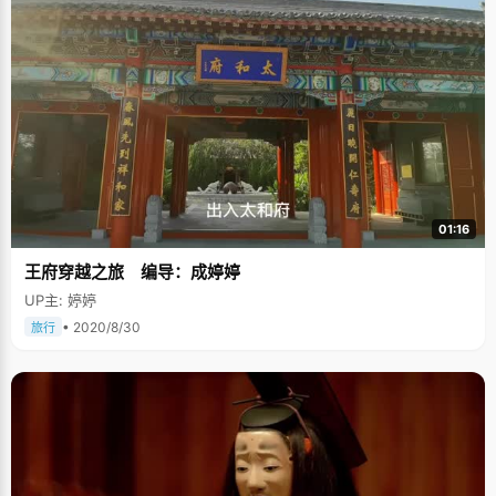
林佳瑞和哥哥。 懂事较早的哥两在学习上很为父母争气，学习成绩一直都名
列前茅。林佳瑞的哥哥上学较早，他的教科书便是林佳瑞的启蒙教程。上学
以前，他就经常偷翻哥哥的课本，有看不懂的地方就等哥哥回来了请教，哥
哥每次都会耐心的给他讲解。所以等正式上学了，林佳瑞学得很轻松，成绩
一直都是班级前几名。"哥哥的成绩很好，他对我起到了榜样作用"，林佳瑞
说，"他在前边走，我在后边跟着，不敢松懈"。 林佳瑞家里的经济条件一直
都不是很好，再加上妈妈身体不太好，经济收入正常供两个孩子上学对于一
个农村家庭来说非常吃力。为了继续上学，林佳瑞和哥哥就特别努力，因为
只有拿到了奖学金才能交上学费，继续学习。否则，以后可能还会继续父母
的路。"改变命运"，对于林佳瑞和哥哥来说，目前只有一条路可走。 上清华
梦想了六年 初一的时候，因为学习成绩好，尤其是理科成绩非常拔尖，班主
任老师就建议林佳瑞考清华大学。虽然没到过清华大学，清华也只是个模糊
的概念，但是清华在林佳瑞的脑海中落下了深深烙印，"从那时候就有了这个
01:16
小小的梦想，脑子里只有一个学校概念，那就是清华"。林佳瑞说，在整个高
中阶段，他就没有想过要考其他的学校。高考志愿里也只填了一个学校——
王府穿越之旅 编导：成婷婷
清华大学。 懂得感恩 林佳瑞是一个特别懂得感恩的孩子，在他的成长过程
中，得到过很多人的帮助，也因此，他一直特别努力的学习，让自己成长。
UP主: 婷婷
中考的时候，林佳瑞以优异的成绩考入了乌鲁木齐高级中学。作为一个从地
方考上来的孩子，林佳瑞的压力特别大，本来就内向的性格更加不敢说话
• 2020/8/30
旅行
了，有什么事情都自己闷着，性格变得有些孤僻。班主任老师发现了林佳瑞
的变化，特意找林佳瑞聊天，开导他，在元旦的时候还送了林佳瑞一张贺
卡，鼓励林佳瑞好好努力。 这张贺卡，林佳瑞一直很好的保存着，他说，"如
今能取得这么好的成绩，得感谢老师们的教导"。直到现在，林佳瑞依然保持
着跟以往老师的联系，有时间就会给老师们打电话。 如今在清华已经三年时
间了，林佳瑞一直都非常努力，虽然来自乌鲁木齐，基础跟内陆的学校相比
较为薄弱，但是通过努力，林佳瑞的成绩一直排名年级前十，每年都有奖学
金，学费和生活费都不成问题了。林佳瑞的手机和笔记本都是用奖学金买
的。 大学三年，不管从性格上，还是眼界上，林佳瑞都比以前成熟了很多。