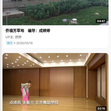
04:47
侨福芳草地 编导：成婷婷
UP主: 婷婷
• 2020/10/19
旅行
02:15