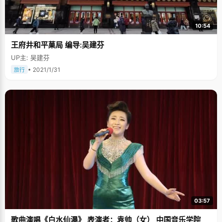
10:54
王府井和平菓局 编导:吴建芬
UP主: 吴建芬
• 2021/1/31
旅行
03:57
歌曲演唱《白水仙瀑》 表演者：袁帅（女） 中国音乐学院