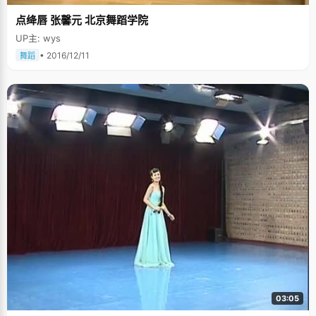
点绛唇 张馨元 北京舞蹈学院
UP主: wys
• 2016/12/11
舞蹈
03:05