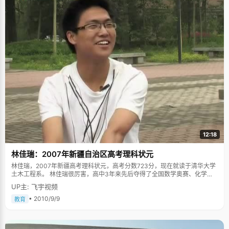
12:18
林佳瑞：2007年新疆自治区高考理科状元
林佳瑞，2007年新疆高考理科状元，高考分数723分，现在就读于清华大学
土木工程系。 林佳瑞很厉害，高中3年来先后夺得了全国数学奥赛、化学奥
赛、生物奥赛一等奖，4次获得保送生资格。2007年，获得全国数学奥林匹
UP主: 飞宇视频
克决赛铜牌，并在清华大学自主招生考试中以数学满分的成绩被清华大学录
取。但为了自己喜欢的专业和学校荣誉，他还是坚定的选择了参加高考，并
• 2010/9/9
教育
一举夺魁。 用知识改变命运 林佳瑞在山东长到6岁便跟着爸妈来到了新疆乌
鲁木齐。爸爸妈妈都是地道的农民，种棉花是家里唯一的经济来源。对于农
村的孩子来说，要改变命运，有出息，只有靠读书，爸妈也是一直这样教育