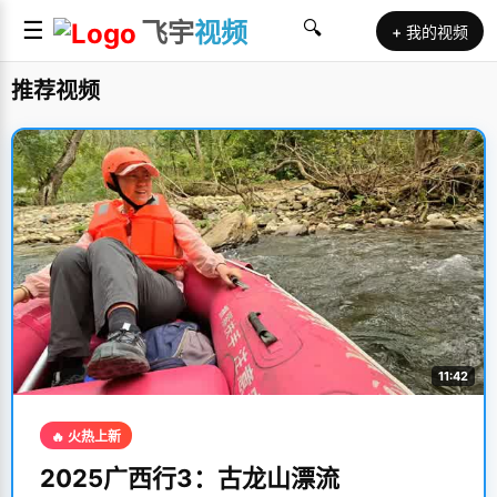
☰
飞宇
视频
🔍
+ 我的视频
推荐视频
11:42
🔥 火热上新
2025广西行3：古龙山漂流