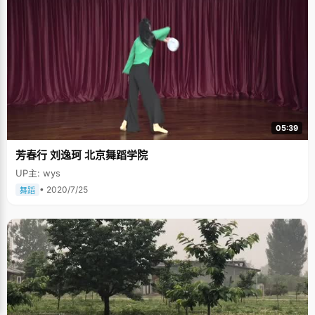
的六次月考，三次模拟考都是年级第一，一路平顺的走到了高考考场。 杜彦
涛出生于一个并不太富裕的农民家庭，为了生存，爸爸很早就做起了小包工
头的工作，常年在工地打工。妈妈为了照顾孩子，在家附近摆了个水果摊，
当起了小摊贩，空闲的时候，杜彦涛会帮妈妈搬运水果，或者守一下摊子。
一家人的生活虽然不富裕，但是充满了幸福。爸爸妈妈的勤劳和辛苦让杜彦
涛过早的成熟起来。"小时候，爸爸妈妈常跟我说，要好好学习，上小学的时
候就嘱咐我一定要考名牌大学，考清华北大，"杜彦涛安静并且乖巧，在学习
上一直都很努力，"学习好能为家里人减少一些负担，这也成为我好好学习的
一个动力。因为成绩优秀，学校老师都会帮我想办法减免一些学费，进入银
川一中宏志班以后，国家给了补贴"。 想着妈妈每天早晨5：30就要起床给自
己做饭，昏黄灯光下忙碌和日渐消瘦的身影极大的震撼着杜彦涛的心，他无
05:39
比感叹的说，"我的先天条件比很多同学要差，出生时无法选择，我只能通过
学习，通过后天的努力来争取得到那些想要的东西，通过努力去改变家庭的
芳春行 刘逸珂 北京舞蹈学院
境况。我能够让父母骄傲的只有自己的成绩。" 在充满了各种物欲和分级的社
会，只有成绩是公平而又让所有人信服的。 除了学习，杜彦涛把少有的时间
UP主: wys
用来看小说，他最喜欢金庸先生的武侠，《天龙八部》、《射雕英雄传》等
看了好几遍，喜欢里边那些小人物，平民出生的英雄人物，在他们身上寻找
• 2020/7/25
舞蹈
到一股无畏和勇敢的冲劲。在杜彦涛那张窄小斑驳的课桌上，刻着一句
话，"梦想并不遥远"，当学习有些痛苦和劳累的时候，他就抬眼看一下这句
话，来激励自己继续努力。 状元的电话打到家里的那天，杜彦涛的妈妈兴奋
的泪水止不住的流淌下来，一夜未眠，她或许想的很多，孩子的优秀是每一
个母亲最激动和欣慰的事情，杜彦涛的成绩单给这个有些贫乏的家庭披上了
最华丽的衣衫。高考完之后，学校送了杜彦涛一台笔记本电脑，几位不愿出
名的企业家得知杜彦涛的家庭境况后慷慨的给予资助，帮助杜彦涛度过难
关。杜彦涛迎着北大下午金黄的阳光，深深地做了个呼吸，"我希望通过自己
的努力创造一个新的人生，让我的家庭得到改善，我感谢爸爸妈妈对我的培
养的支持。" 看着眼前这个有着点点自卑但是又充满抱负的小男孩，我仿佛看
到了很多来自农村的孩子们，出生的境况让他们在面对社会的时候要承受更