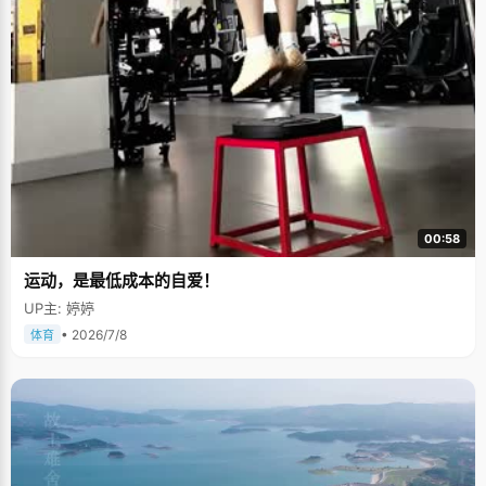
00:58
运动，是最低成本的自爱！
UP主: 婷婷
• 2026/7/8
体育