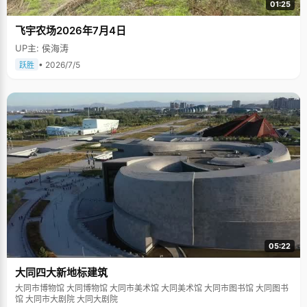
01:25
飞宇农场2026年7月4日
UP主: 侯海涛
• 2026/7/5
跃胜
05:22
大同四大新地标建筑
大同市博物馆 大同博物馆 大同市美术馆 大同美术馆 大同市图书馆 大同图书
馆 大同市大剧院 大同大剧院