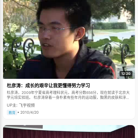
12:20
杜彦涛：成长的艰辛让我更懂得努力学习
杜彦涛，2009年宁夏省高考理科状元，高考分数656分，现在就读于北京大
学元培实验班。 杜彦涛穿着一身朴素有些年月的运动服，黝黑的皮肤和淳朴
腼腆的笑容，一副黑丝眼镜透出浓郁的书卷气息，他话语简洁，回答坦率、
UP主: 飞宇视频
真诚，属于比较内敛的孩子。 高三下学期，作为学校的保送生，杜彦涛早早
的拿到了北京大学元培实验班的录取通知，他完全可以放松下来，看着其他
• 2010/4/20
教育
同学努力拼搏的场景而悠闲的看看喜欢的金庸小说，但一直好强的杜彦涛决
定为自己的高中划一个圆满的句号，选择参加高考竞争。"考不上状元就是失
败，班主任对我期望很高，希望我不要放弃高中阶段最后也最好一次证明自
己的机会"，杜彦涛说，"虽然这给我带来了一些压力，但是有压力才会有动
力，而且我相信自己有这个实力。"诚然，杜彦涛的成绩非常优秀，高三阶段