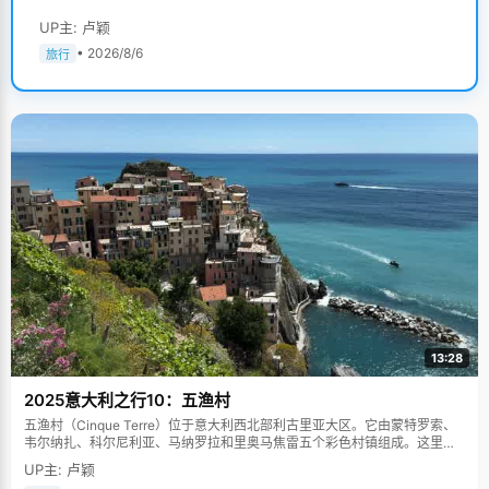
UP主: 卢颖
• 2026/8/6
旅行
13:28
2025意大利之行10：五渔村
五渔村（Cinque Terre）位于意大利西北部利古里亚大区。它由蒙特罗索、
韦尔纳扎、科尔尼利亚、马纳罗拉和里奥马焦雷五个彩色村镇组成。这里依
山傍海，房屋色彩斑斓，1997年被列为世界文化遗产。
UP主: 卢颖