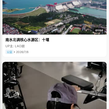
01:00
南水北调核心水源区：十堰
UP主: LAO胡
• 2026/7/6
公益