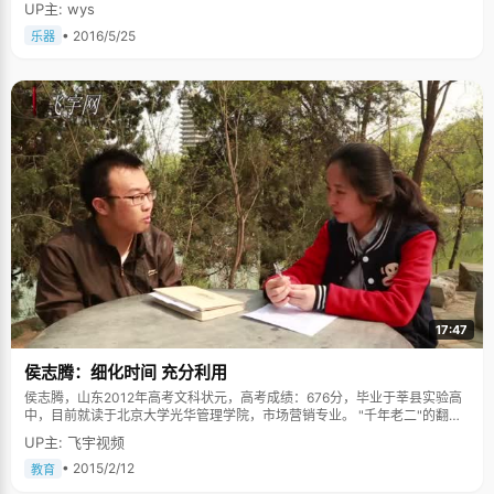
UP主: wys
• 2016/5/25
乐器
17:47
侯志腾：细化时间 充分利用
侯志腾，山东2012年高考文科状元，高考成绩：676分，毕业于莘县实验高
中，目前就读于北京大学光华管理学院，市场营销专业。 "千年老二"的翻身
仗 大概从初中的时候开始，不知道为什么，侯志腾每次的考试的名词都是第
UP主: 飞宇视频
二名，这个令他哭笑不得的现象一直保持到高三。直到最后一次考试——高
考，他终于摆脱了"千年老二"这个名号。侯志腾一直拥有着良好的心态，即
• 2015/2/12
教育
使是在每次考试都以第二名结束的时候，"也没有懊恼过，反正觉得还挺好