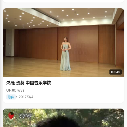
03:45
鸿雁 贺葵 中国音乐学院
UP主: wys
• 2017/3/4
歌曲