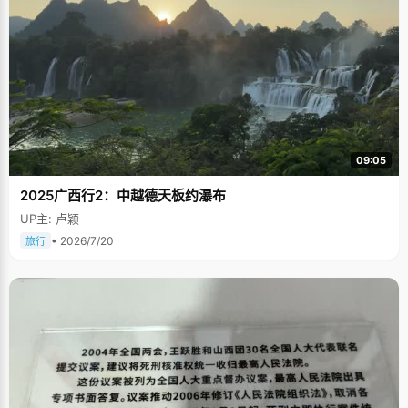
09:05
2025广西行2：中越德天板约瀑布
UP主: 卢颖
• 2026/7/20
旅行