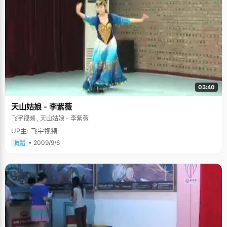
乐有着天生的偏爱，他小时候身体不太好，不能做剧烈的运动，妈妈就说，
那你学点乐器吧。于是刘逸帆五岁开始接触电子琴，一下子犹如鸟儿找到了
天空，鱼儿看到了河流的感觉。之后，他先后学习了钢琴、吉他、贝司等等
乐器，掌握了很多的音乐知识。高中的时候，对于音乐的爱好达到了一个高
点，刘逸帆遇到了几个有着同样爱好的哥们，五个人一拍即合，组成了一个
校园乐队，刘逸帆在乐队充当贝司手，给乐队写歌。这个校园乐队当时在学
校里轰动一时，具有比较大的影响力，他们走的是朋克、摇滚的方向，那震
耳欲聋的架势和随心所欲的唱响，为这群需要释放学习压力的青少年，提供
了一个很好的出口。刘逸帆给乐队写了主题曲《坚定的彩虹》，专门找了录
音棚。说着，刘逸帆掏出手机，铃声就是这首曲子。跟我们想象的很多当下
的摇滚无病呻吟或者逃避宣泄不同，《坚定的彩虹》节奏欢快，几个还带着
03:40
青涩嗓音的男孩子，充满朝气和希望地畅想着未来，非常能令人振奋鼓舞。
"爸爸妈妈知道我的兴趣，都挺支持的，需要用钱的地方都很慷慨，他们手机
天山姑娘 - 李紫薇
里也存这我们的歌"，刘逸帆希望在大学里还能找到志同道合的音乐之
友，"音乐作为我的爱好和信仰，想一直走下去"。刘逸帆有个想法，想用数
飞宇视频 , 天山姑娘 - 李紫薇
学来做音乐，听得我一愣一愣的。怎么做？难道还有加减乘除？刘逸帆颇为
高深的一笑，"现在还是个构想，以后或许能实现"。
UP主: 飞宇视频
• 2009/9/6
舞蹈