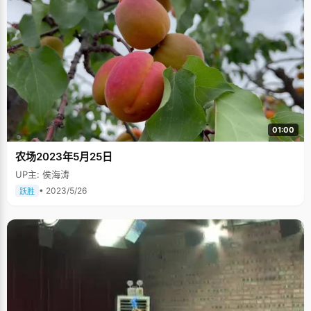
说，"我做作业的时候基本看顾不到周围发生的事情，心里很静，效率特别
高"。 除了老师点名要检查笔记的科目，刘逸帆几乎从来不记笔记，"我从小
到大都没有笔记本，有时候还要跟同学借笔记来复习"，刘逸帆认为记笔记太
浪费时间，分散精力，他指了指自己的脑袋，"上课全靠它记忆了，要全神贯
注的听课，尽量将老师将的知识点全部理解吸收，思考称为自己的知识，只
有这样才不容易忘记。"他觉得，记笔记会产生依赖，不好好听课了。听他这
么说，似乎也有些道理。 逼出来的状元 说刘逸帆的状元是被逼出来的一点也
不夸张。尽管从小到大成绩一直名列年级前五，但正值青春期的刘逸帆难免
有些躁动和叛逆的情绪，对高考产生了反感情绪，"我觉得用高三一年的时间
来复习已经学过的知识挺没意思的，为了逃避高考，也学点新东西，我给自
己找了点事干，报名参加了数学、物理、生物和化学四项竞赛。"学校里没有
专门负责竞赛的老师，竞赛知识全部都得靠自学。刘逸帆拿出了前所未有的
01:00
认真和毅力，从书店搬回来一大堆资料，每天下午6：00下课回家，很快的
吃完饭，做完学校的作业，9：00开始学习竞赛科目。每天学习两门科目，
农场2023年5月25日
每门两个小时，几乎每天都是凌晨一两点才睡，第二天早上5：00准时起床
背知识，天天如此。刘逸帆是所有学生里报名参加竞赛科目最多的学生，也
UP主: 侯海涛
是全区唯一一个被报送清华大学的学生。刘逸帆回想起自己当初的那股韧
劲，小有自豪的说，"当时全靠毅力坚持了下来，想着要考一个好的大学，开
• 2023/5/26
跃胜
创一段高中历史，所以非常的拼命"。 保送上清华以后，刘逸帆松了一口气，
想着终于可以逃避高考了。这时班主任老师过来做工作，"高中三年，不参加
高考会不会太可惜了，说不定能考个状元呢，试一试也好吧"。爸爸妈妈也都
表示一致赞同，如果可以考上状元，刘逸帆还有机会选择自己最喜欢的专
业。"革命还未胜利，同志仍需努力"，面对那么多期盼的眼神，刘逸帆无奈
又投入到高考的复习队伍中。"在复习的时候，发现自己还有很多知识欠缺，
越复习越心虚谨慎，高三下学期，我真的很认真努力的学了很多东西"，刘逸
帆觉得最开心的不是考了状元，而是在高考的最后阶段，跟同学们一起努
力，建立了很好的朋友关系，尤其是他将自己经历竞赛积累的经验帮助别人
时候的那种高兴和满足感，至今仍不能忘怀。 音乐是人生的信仰 刘逸帆对音