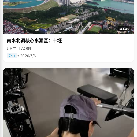
01:00
南水北调核心水源区：十堰
UP主: LAO胡
• 2026/7/6
公益