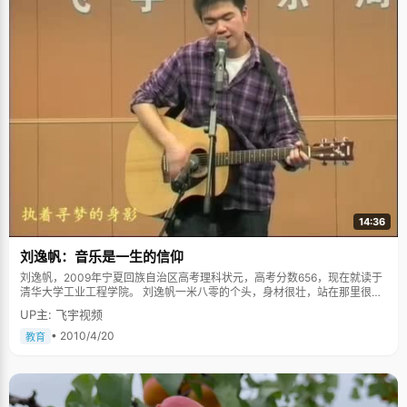
14:36
刘逸帆：音乐是一生的信仰
刘逸帆，2009年宁夏回族自治区高考理科状元，高考分数656，现在就读于
清华大学工业工程学院。 刘逸帆一米八零的个头，身材很壮，站在那里很有
气势，只是说话间总是一股漫不经心的感觉，给人的第一感觉就是这个男孩
UP主: 飞宇视频
子不是搞体育的就是搞艺术的吧。没想还真猜对了一半，音乐被喻为是刘逸
帆人生的"信仰"，如果不是学习够优秀，他估计会走艺术这条路。正说着，
• 2010/4/20
教育
刘逸帆收起一脸的嬉笑，假装严肃的说，"我们还是先聊聊学习吧"。 学习好
靠的不是记笔记 "其实学习很简单，养成好的学习习惯很重要"。刘逸帆的爸
妈一直教育他，要努力完成今天的事，复习以前的知识，预习以后的知
识，"看书学习不管多少，关键是做事情时候的认真和专注态度"，刘逸帆