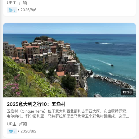
UP主: 卢颖
• 2026/8/6
旅行
13:28
2025意大利之行10：五渔村
五渔村（Cinque Terre）位于意大利西北部利古里亚大区。它由蒙特罗索、
韦尔纳扎、科尔尼利亚、马纳罗拉和里奥马焦雷五个彩色村镇组成。这里依
山傍海，房屋色彩斑斓，1997年被列为世界文化遗产。
UP主: 卢颖
• 2026/8/2
旅行