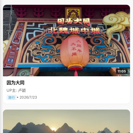
11:05
因为大同
UP主: 卢颖
• 2026/7/23
旅行