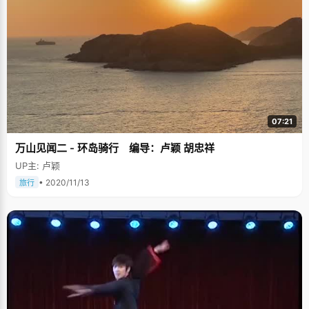
07:21
万山见闻二 - 环岛骑行 编导：卢颖 胡忠祥
UP主: 卢颖
• 2020/11/13
旅行