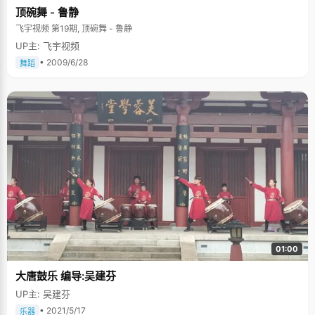
顶碗舞 - 鲁静
飞宇视频 第19期, 顶碗舞 - 鲁静
UP主: 飞宇视频
• 2009/6/28
舞蹈
01:00
大唐鼓乐 编导:吴建芬
UP主: 吴建芬
• 2021/5/17
乐器