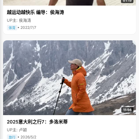
01:15
越运动越快乐 编导：侯海涛
UP主: 侯海涛
• 2022/7/7
体育
11:56
2025意大利之行7：多洛米蒂
UP主: 卢颖
• 2026/5/2
旅行