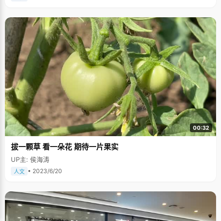
00:32
拔一颗草 看一朵花 期待一片果实
UP主: 侯海涛
• 2023/6/20
人文