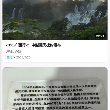
09:05
2025广西行2：中越德天板约瀑布
UP主: 卢颖
• 2026/7/20
旅行