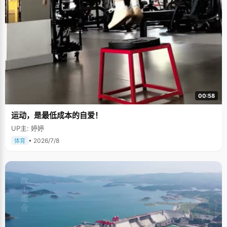
00:58
运动，是最低成本的自爱！
UP主: 婷婷
• 2026/7/8
体育