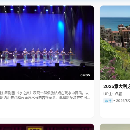
04:05
2025意大利
傣族姑娘在戏水中舞蹈，以
UP主: 卢颖
蹈语汇来诠释云南泼水节的吉祥寓意。此舞蹈多次在中国人
• 2026/8/
旅行
表演，一直得到赞誉其舞美，人美，寓意美。。