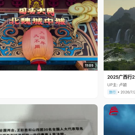
11:05
2025广西
UP主: 卢颖
• 2026/7/
旅行