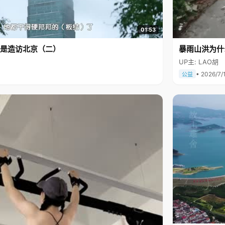
01:53
是造访北京（二）
暴雨山洪为什
UP主: LAO胡
• 2026/7/
公益