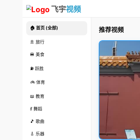
飞宇
视频
🏠 首页 (全部)
推荐视频
🚢 旅行
🍔 美食
⛽ 跃胜
🚲 体育
📖 教育
💃 舞蹈
🎵 歌曲
🎸 乐器