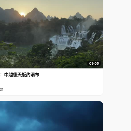
09:05
行2：中越德天板约瀑布
20