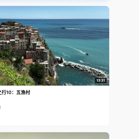
13:31
之行10：五渔村
2