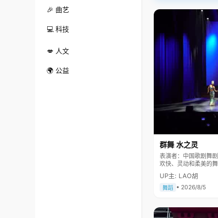
🎉 曲艺
💻 科技
💋 人文
🌍 公益
群舞 水之灵
表演者：中国歌剧舞剧院 舞剧团 《水之灵》表现一群
欢快、灵动和柔美的舞
民大会堂及国际舞台上
UP主: LAO胡
• 2026/8/5
舞蹈