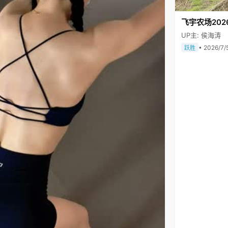
飞宇农场202
UP主: 侯海涛
• 2026/7/
跃胜