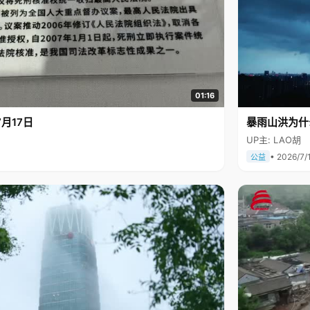
01:16
月17日
暴雨山洪为什
UP主: LAO胡
• 2026/7/
公益