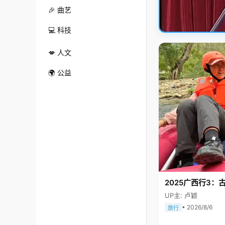
🎉 曲艺
💻 科技
💋 人文
🌍 公益
2025广西行3：
UP主: 卢颖
• 2026/8/6
旅行