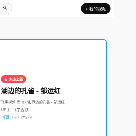
🔍
+ 我的视频
🔥 火热上新
湖边的孔雀 - 邹运红
飞宇视频 第107期, 湖边的孔雀 - 邹运红
UP主: 飞宇视频
• 2012/5/29
乐器