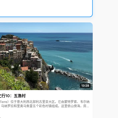
13:28
之行10：五渔村
ue Terre）位于意大利西北部利古里亚大区。它由蒙特罗索、韦尔纳
、马纳罗拉和里奥马焦雷五个彩色村镇组成。这里依山傍海，房屋
7年被列为世界文化遗产。