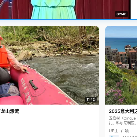
02:46
11:42
古龙山漂流
2025意大利
五渔村（Cinq
扎、科尔尼利亚
色彩斑斓，199
UP主: 卢颖