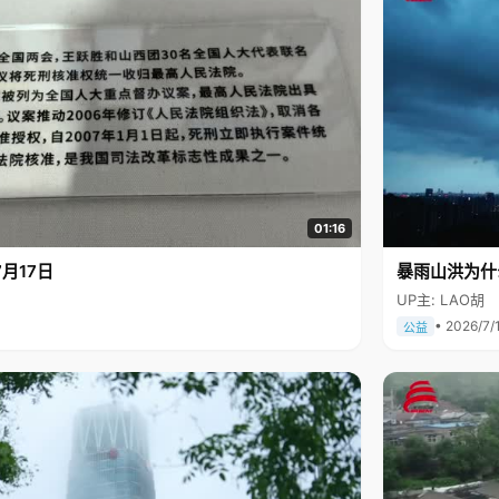
01:16
月17日
暴雨山洪为什
UP主: LAO胡
• 2026/7/
公益