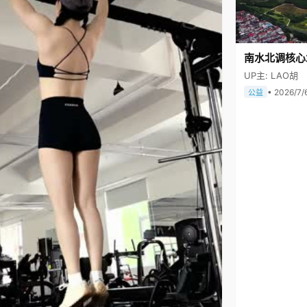
南水北调核心
UP主: LAO胡
• 2026/7/
公益