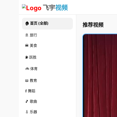
飞宇
视频
🏠 首页 (全部)
推荐视频
🚢 旅行
🍔 美食
⛽ 跃胜
🚲 体育
📖 教育
💃 舞蹈
🎵 歌曲
🎸 乐器