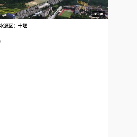
01:00
水源区：十堰
6