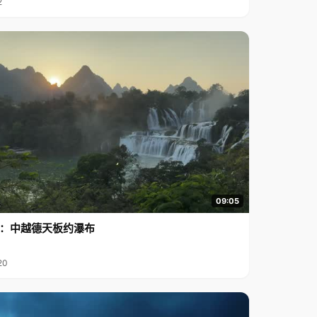
2
09:05
行2：中越德天板约瀑布
20