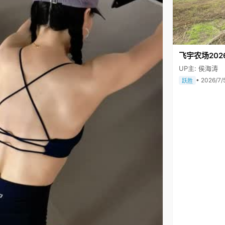
飞宇农场202
UP主: 侯海涛
• 2026/7/
跃胜