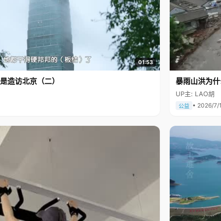
01:53
是造访北京（二）
暴雨山洪为什
UP主: LAO胡
• 2026/7/
公益