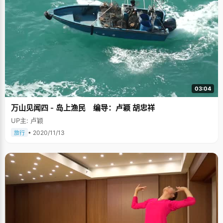
03:04
万山见闻四 - 岛上渔民 编导：卢颖 胡忠祥
UP主: 卢颖
• 2020/11/13
旅行