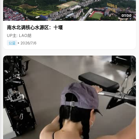
01:00
南水北调核心水源区：十堰
UP主: LAO胡
• 2026/7/6
公益