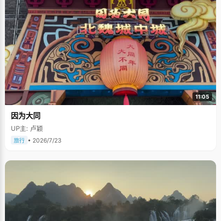
11:05
因为大同
UP主: 卢颖
• 2026/7/23
旅行