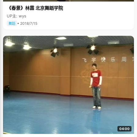
《春景》林霖 北京舞蹈学院
UP主: wys
• 2018/7/15
舞蹈
04:00