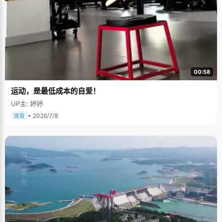
00:58
运动，是最低成本的自爱！
UP主: 婷婷
• 2026/7/8
体育