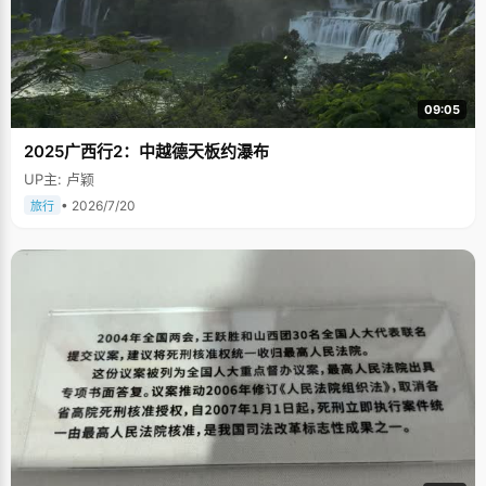
09:05
2025广西行2：中越德天板约瀑布
UP主: 卢颖
• 2026/7/20
旅行