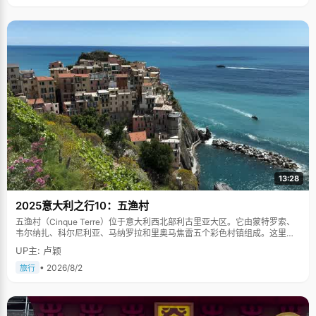
13:28
2025意大利之行10：五渔村
五渔村（Cinque Terre）位于意大利西北部利古里亚大区。它由蒙特罗索、
韦尔纳扎、科尔尼利亚、马纳罗拉和里奥马焦雷五个彩色村镇组成。这里依
山傍海，房屋色彩斑斓，1997年被列为世界文化遗产。
UP主: 卢颖
• 2026/8/2
旅行