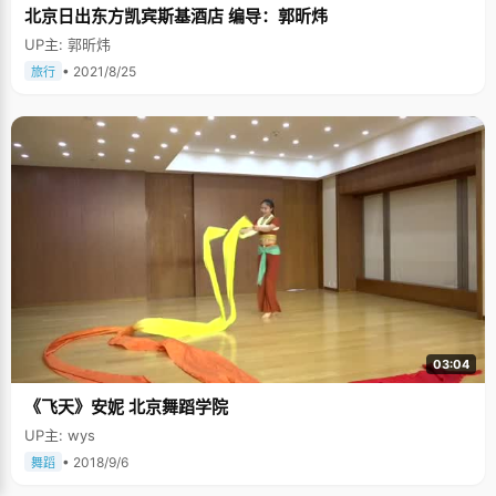
北京日出东方凯宾斯基酒店 编导：郭昕炜
UP主: 郭昕炜
• 2021/8/25
旅行
03:04
《飞天》安妮 北京舞蹈学院
UP主: wys
• 2018/9/6
舞蹈