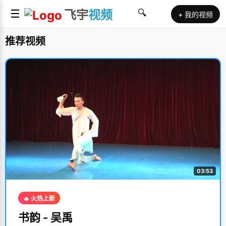
☰
飞宇
视频
🔍
+ 我的视频
推荐视频
03:53
🔥 火热上新
书韵 - 吴禹