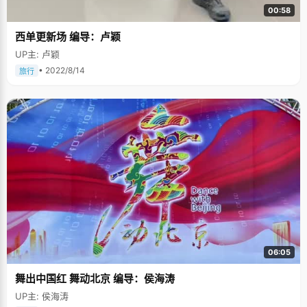
00:58
西单更新场 编导：卢颖
UP主: 卢颖
• 2022/8/14
旅行
06:05
舞出中国红 舞动北京 编导：侯海涛
UP主: 侯海涛