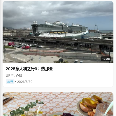
12:28
2025意大利之行9：热那亚
UP主: 卢颖
• 2026/6/30
旅行