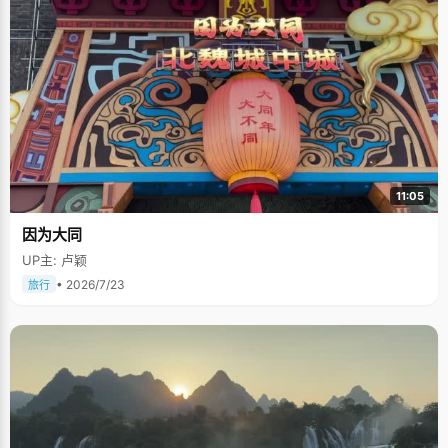
11:05
因为大同
UP主: 卢颖
• 2026/7/23
旅行