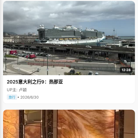
12:28
2025意大利之行9：热那亚
UP主: 卢颖
• 2026/6/30
旅行