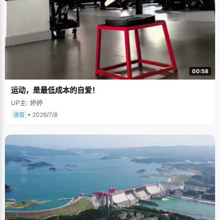
00:58
运动，是最低成本的自爱！
UP主: 婷婷
• 2026/7/8
体育