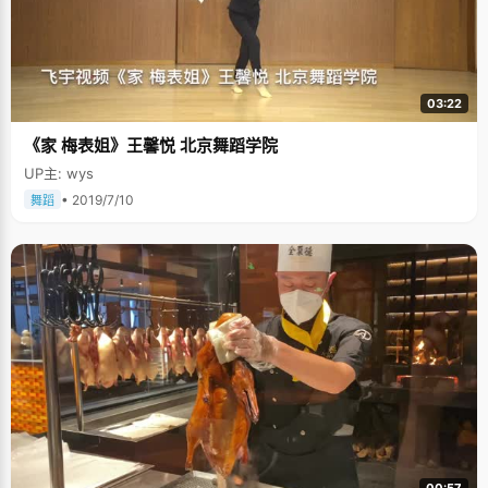
03:22
《家 梅表姐》王馨悦 北京舞蹈学院
UP主: wys
• 2019/7/10
舞蹈