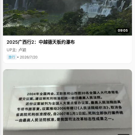
09:05
2025广西行2：中越德天板约瀑布
UP主: 卢颖
• 2026/7/20
旅行