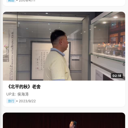
• 2009/4/11
舞蹈
02:18
《北平的秋》老舍
UP主: 侯海涛
• 2023/9/22
旅行