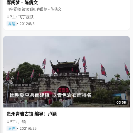
春闺梦 - 陈倩文
飞宇视频 第101期, 春闺梦 - 陈倩文
UP主: 飞宇视频
• 2012/5/5
舞蹈
03:58
贵州青岩古镇 编导：卢颖
UP主: 卢颖
• 2021/6/25
旅行