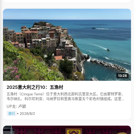
13:28
2025意大利之行10：五渔村
五渔村（Cinque Terre）位于意大利西北部利古里亚大区。它由蒙特罗索、
韦尔纳扎、科尔尼利亚、马纳罗拉和里奥马焦雷五个彩色村镇组成。这里依
山傍海，房屋色彩斑斓，1997年被列为世界文化遗产。
UP主: 卢颖
• 2026/8/2
旅行