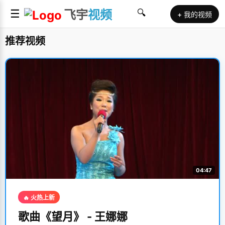
☰
飞宇
视频
🔍
+ 我的视频
推荐视频
04:47
🔥 火热上新
歌曲《望月》 - 王娜娜