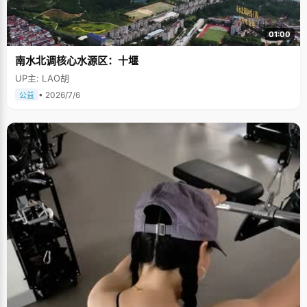
01:00
南水北调核心水源区：十堰
UP主: LAO胡
• 2026/7/6
公益