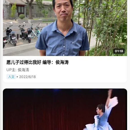
01:18
愿儿子过得比我好 编导：侯海涛
UP主: 侯海涛
• 2022/6/18
人文