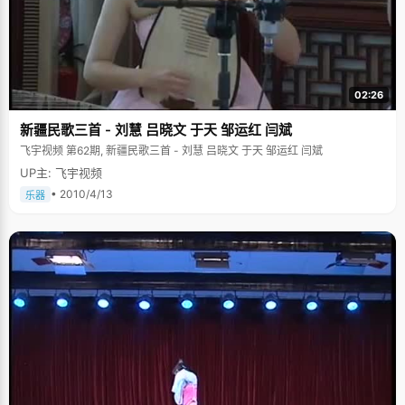
02:26
新疆民歌三首 - 刘慧 吕晓文 于天 邹运红 闫斌
飞宇视频 第62期, 新疆民歌三首 - 刘慧 吕晓文 于天 邹运红 闫斌
UP主: 飞宇视频
• 2010/4/13
乐器