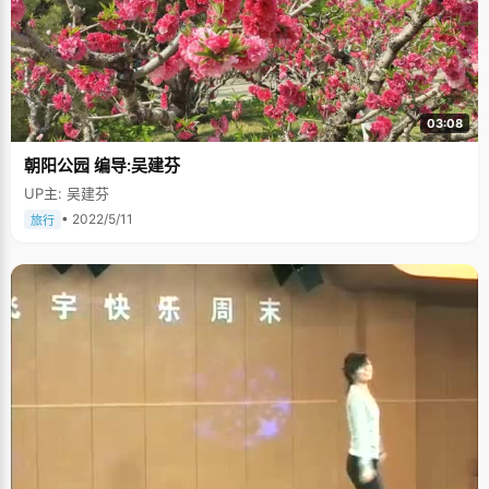
03:08
朝阳公园 编导:吴建芬
UP主: 吴建芬
• 2022/5/11
旅行