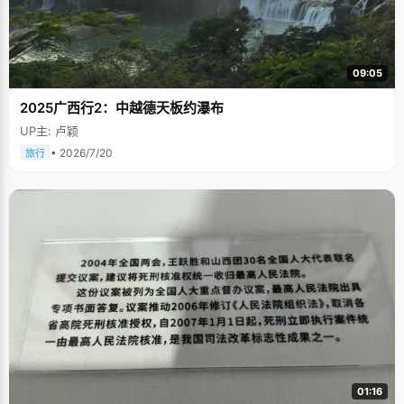
09:05
2025广西行2：中越德天板约瀑布
UP主: 卢颖
• 2026/7/20
旅行
01:16