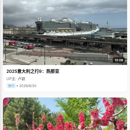
12:28
2025意大利之行9：热那亚
UP主: 卢颖
• 2026/6/30
旅行