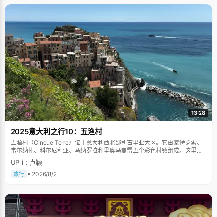
13:28
2025意大利之行10：五渔村
五渔村（Cinque Terre）位于意大利西北部利古里亚大区。它由蒙特罗索、
韦尔纳扎、科尔尼利亚、马纳罗拉和里奥马焦雷五个彩色村镇组成。这里依
山傍海，房屋色彩斑斓，1997年被列为世界文化遗产。
UP主: 卢颖
• 2026/8/2
旅行