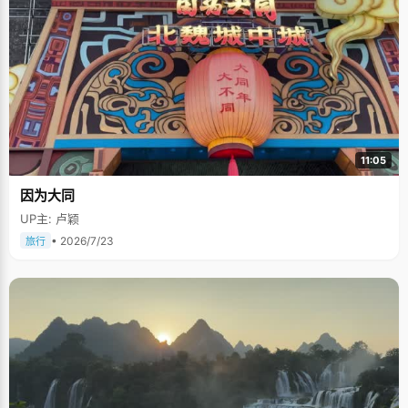
11:05
因为大同
UP主: 卢颖
• 2026/7/23
旅行