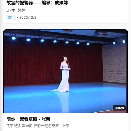
故宫的报警器——编导：成婷婷
UP主: 婷婷
• 2020/12/3
旅行
03:29
陪你一起看草原 - 张茉
飞宇视频 第98期, 陪你一起看草原 - 张茉