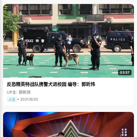
03:57
反恐精英特战队携警犬进校园 编导：郭昕炜
UP主: 郭昕炜
• 2021/6/30
人文