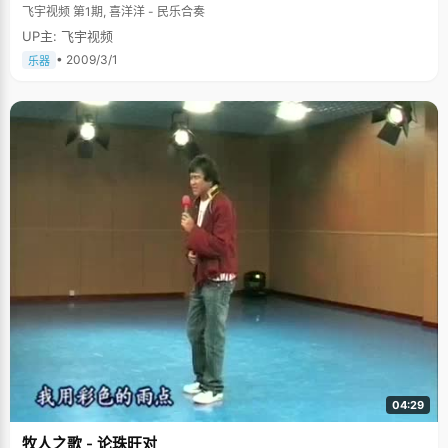
飞宇视频 第1期, 喜洋洋 - 民乐合奏
UP主: 飞宇视频
• 2009/3/1
乐器
04:29
牧人之歌 - 论珠旺对