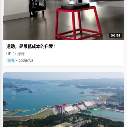
00:58
运动，是最低成本的自爱！
UP主: 婷婷
• 2026/7/8
体育