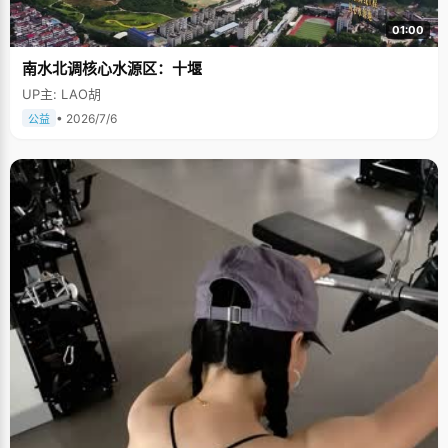
01:00
南水北调核心水源区：十堰
UP主: LAO胡
• 2026/7/6
公益