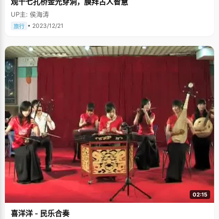
观十七孔桥金光穿洞，膜拜古人智慧
UP主: 侯海涛
• 2023/12/21
旅行
02:15
喜洋洋 - 民乐合奏