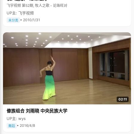
飞宇视频 第52期, 牧人之歌 - 论珠旺对
UP主: 飞宇视频
• 2010/1/31
未分类
02:11
傣族组合 刘雨晓 中央民族大学
UP主: wys
• 2016/4/8
舞蹈