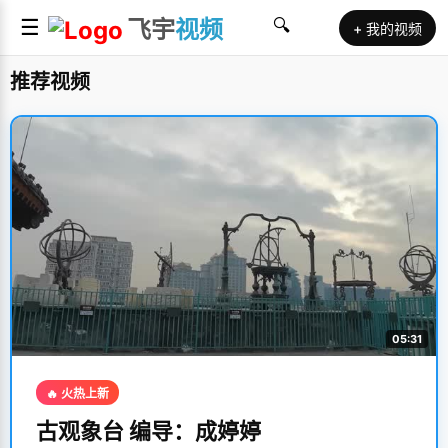
☰
飞宇
视频
🔍
+ 我的视频
推荐视频
05:31
🔥 火热上新
古观象台 编导：成婷婷