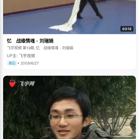
03:12
忆 战缘情魂 - 刘瑞娟
飞宇视频 第19期, 忆 战缘情魂 - 刘瑞娟
UP主: 飞宇视频
• 2009/6/27
舞蹈