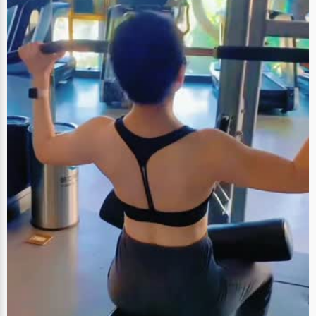
二天到学校把同学们都惊到了。这样的事还有不少。" 好成绩是熬出来的 就
这样，陈宁的学习成绩跌跌撞撞的在不高不低的位置徘徊，进入初中的时
候，排名班级十多名，不好不快。一次偶然的机会，陈宁报名参加英语竞
赛，意外的进入决赛，"当时觉得特别意外，我的英语成绩不是很好，这个竞
赛对我起到了很大的鼓舞作用"。为了取得好成绩，陈宁开始很努力的恶补英
语，翻出自己所有的试题找到缺点，重点突破，整天研究英语竞赛题，什么
课都看，结果居然考了学校第一名，"我突然意识到，原来付出真的是有回报
的，这也是我熬夜学习的开始"。 "我的初中成绩好是熬出来的"，陈宁说，初
中的时候学得很辛苦，不放过任何一点时间，"晚上学校要熄灯，我就拿着书
去厕所看，脑子里一个劲的就想着要多学点，多做点练习，看到凌晨两三点
才回去。每个科目总是比别人多做好几套试题。"一路领先的成绩让陈宁相
信，这样做是正确的。进入高中以后，他依然延续了初中时候的学习习惯，
结果段考的时候，成绩比第二名仅仅高了0.5分，还被同学们善意的嘲笑"差
点失足了。"面对同学们的冷嘲热讽，陈宁很难过，是不是自己做错了什么。
经过认真的思量，他发现虽然自己在熬夜学习，但是因为休息不够，精力不
能完全集中，学习效率极其低下，甚至影响到了上课，于是决定放弃熬夜的
办法，重新调整生活作息。首先是好好的睡了好几天，然后正常上课休
息，"没想到效率反而上去了，第二次考试还是第一名，但比第二名多了20多
分"。陈宁对比了前后学习方法，总结说，"学习效率还是挺重要的，不仅节
省时间，也节省精力"。 陈宁是个非常踏实和自知的人，他知道自己的缺点和
优点。相比起那些学习上有天赋的同学，他可能做不出很高难度的题，但是
他会想办法将所有基础的题练习得很熟练，"高考试题大部分都是基础知识，
虽然我做题慢，比如数学，总是做不完，但是我保证所有会做的题都正确，
还是能拿到高的分数。" 陈宁对于未来的目标设定得非常浪漫，"我现在努力
的目标就是想出国留学，如果有可能想去美国工作，然后定居加拿大"，他一
脸憧憬的想象，最后嘿嘿的笑着说，"你看吧，我想得也没那么高尚"。 编后
语：写这个稿子的时候，我曾想过要不要做一些修改和润色，毕竟状元在人
们眼中还是件华丽美好的礼服，容不得任何瑕疵。但是越来越多关于状元的