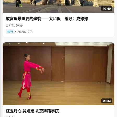
10:49
故宫里最重要的建筑——太和殿 编导：成婷婷
UP主: 婷婷
• 2020/12/3
旅行
01:43
红玉丹心 吴姍姗 北京舞蹈学院