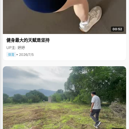
00:52
健身最大的天赋是坚持
UP主: 婷婷
• 2026/7/5
体育