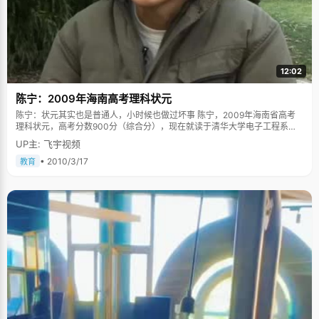
12:02
陈宁：2009年海南高考理科状元
陈宁：状元其实也是普通人，小时候也做过坏事 陈宁，2009年海南省高考
理科状元，高考分数900分（综合分），现在就读于清华大学电子工程系。
每次看到关于高考状元的文章，总是不乏溢美之辞，不是天赋很好就是勤奋
UP主: 飞宇视频
努力，不否认，能取得好成绩必然有过人的地方，但是一味的褒奖，往往掩
盖了状元们最真最灵性的地方。今天采访的男孩叫陈宁，来自海南，他的真
• 2010/3/17
教育
诚和坦白让我们看到了一个状元真实鲜活的一面。 小时候也做过坏事 别看陈
宁长相清秀文明，笑起来一脸憨厚的表情，小时候很淘气，为贪玩没少挨妈
妈的打，还曾做过很多被认为是坏小孩的事情。"小时候爸爸妈妈给的零花钱
很少，家里有专门放零钱的抽屉，我乘妈妈不在家的时候，用一根铁丝，末
端折弯成钩，勾几张零钱出来买糖吃"，陈宁自嘲的说，"那时候还挺聪明
的，每次就拿一点点，半年后才被妈妈发现"。陈宁对这件事记忆深刻，因为
他受到了有史以来最惨烈的教训，"打得很惨呢，好几天不能好好走路"。自
此以后，陈宁还真就乖了，坏事也干得少了，他自嘲的说，"被打怕了，不敢
干坏事了"。 "我小时候特别笨，学数学乘法口诀，老师要求背下来，其他小
朋友十多分钟就会了，我用了四个小时都背不出来，妈妈气极了就严厉的教
训了我几句"，陈宁一边哭一边背，直到凌晨两点钟才勉强记住。此外他总迷
迷糊糊的，"一次老师布置作业，说要做第几页到第几页，我听成整本书都要
做完，于是回家去饭也顾不上吃很听话的很认真的写，做到半夜才做完，第