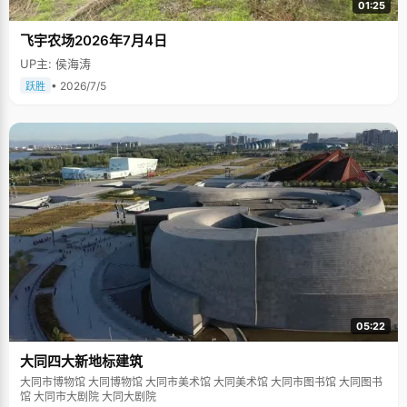
01:25
飞宇农场2026年7月4日
UP主: 侯海涛
• 2026/7/5
跃胜
05:22
大同四大新地标建筑
大同市博物馆 大同博物馆 大同市美术馆 大同美术馆 大同市图书馆 大同图书
馆 大同市大剧院 大同大剧院