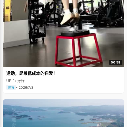
00:58
运动，是最低成本的自爱！
UP主: 婷婷
• 2026/7/8
体育