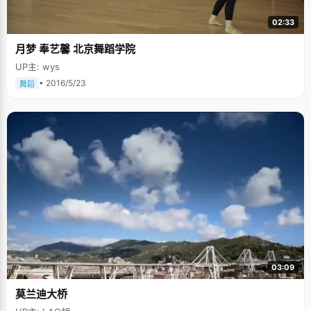
02:33
月梦 奉艺馨 北京舞蹈学院
UP主: wys
• 2016/5/23
舞蹈
03:09
莫兰迪大桥