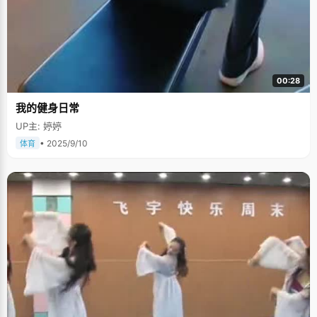
憧憬湮没了作为一个正常的学生，正常的少年所应有的单纯鲜活的品性。陈
宁的成长磕磕碰碰，但是不无启发。我很喜欢这份真实，至少鼓励了那些被
认为不够聪明的学生们，机会对于每个人都是公平的，就在于你想不想珍
惜。
00:28
我的健身日常
UP主: 婷婷
• 2025/9/10
体育