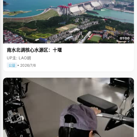
01:00
南水北调核心水源区：十堰
UP主: LAO胡
• 2026/7/6
公益