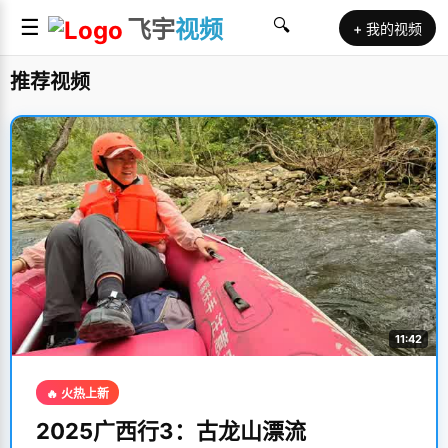
☰
飞宇
视频
🔍
+ 我的视频
推荐视频
11:42
🔥 火热上新
2025广西行3：古龙山漂流