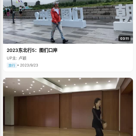
03:11
2023东北行5：图们口岸
UP主: 卢颖
• 2023/9/23
旅行