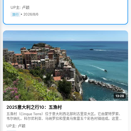
UP主: 卢颖
• 2026/8/6
旅行
13:28
2025意大利之行10：五渔村
五渔村（Cinque Terre）位于意大利西北部利古里亚大区。它由蒙特罗索、
韦尔纳扎、科尔尼利亚、马纳罗拉和里奥马焦雷五个彩色村镇组成。这里依
山傍海，房屋色彩斑斓，1997年被列为世界文化遗产。
UP主: 卢颖