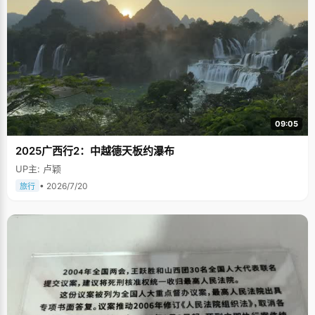
09:05
2025广西行2：中越德天板约瀑布
UP主: 卢颖
• 2026/7/20
旅行