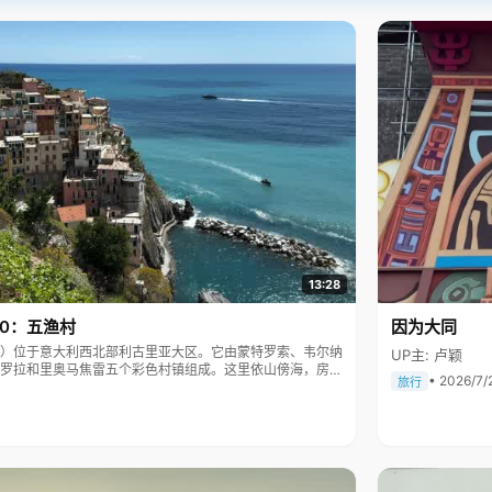
13:28
10：五渔村
因为大同
Terre）位于意大利西北部利古里亚大区。它由蒙特罗索、韦尔纳
UP主: 卢颖
罗拉和里奥马焦雷五个彩色村镇组成。这里依山傍海，房屋
• 2026/7/
旅行
被列为世界文化遗产。