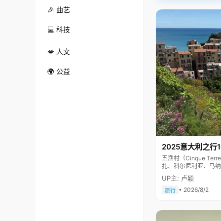
🎉 曲艺
💻 科技
💋 人文
🌍 公益
2025意大利之行
五渔村（Cinque 
扎、科尔尼利亚、马纳
色彩斑斓，1997年
UP主: 卢颖
• 2026/8/2
旅行