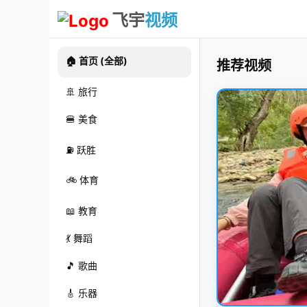
飞宇
视频
🏠 首页 (全部)
推荐视频
🚢 旅行
🍔 美食
⛽ 跃胜
🚲 体育
📖 教育
💃 舞蹈
🎵 歌曲
🎸 乐器