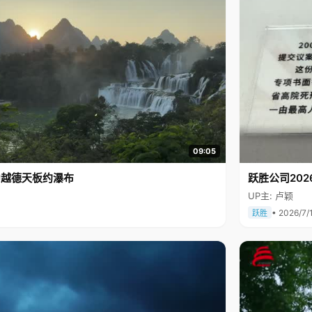
09:05
中越德天板约瀑布
跃胜公司202
UP主: 卢颖
• 2026/7/
跃胜