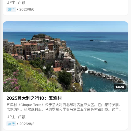
UP主: 卢颖
• 2026/8/6
旅行
13:28
2025意大利之行10：五渔村
五渔村（Cinque Terre）位于意大利西北部利古里亚大区。它由蒙特罗索、
韦尔纳扎、科尔尼利亚、马纳罗拉和里奥马焦雷五个彩色村镇组成。这里依
山傍海，房屋色彩斑斓，1997年被列为世界文化遗产。
UP主: 卢颖
• 2026/8/2
旅行