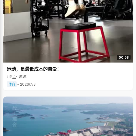
00:58
运动，是最低成本的自爱！
UP主: 婷婷
• 2026/7/8
体育