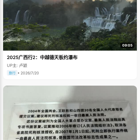
09:05
2025广西行2：中越德天板约瀑布
UP主: 卢颖
• 2026/7/20
旅行