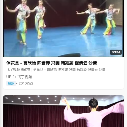
03:14
俏花旦 - 曹欣怡 陈紫璇 冯圆 韩颖颖 倪倩云 沙蕾
飞宇视频 第67期, 俏花旦 - 曹欣怡 陈紫璇 冯圆 韩颖颖 倪倩云 沙蕾
UP主: 飞宇视频
• 2010/5/2
舞蹈