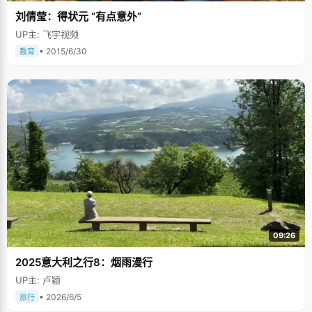
刘倩莹：得状元 “有点意外”
UP主: 飞宇视频
• 2015/6/30
教育
09:26
2025意大利之行8：烟雨漫行
UP主: 卢颖
• 2026/6/5
旅行