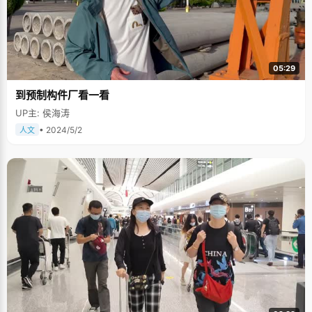
05:29
到预制构件厂看一看
UP主: 侯海涛
• 2024/5/2
人文