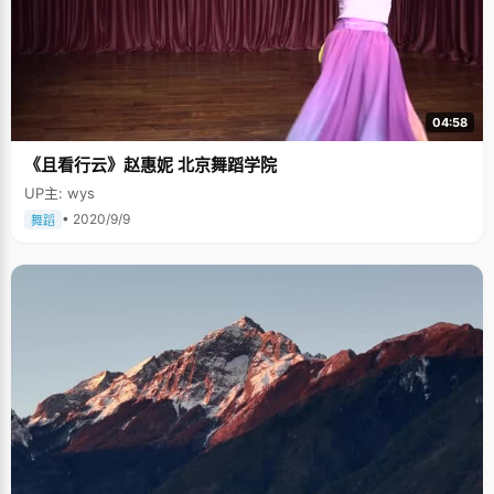
04:58
《且看行云》赵惠妮 北京舞蹈学院
UP主: wys
• 2020/9/9
舞蹈