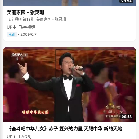
04:02
美丽家园 - 张灵珊
飞宇视频 第13期, 美丽家园 - 张灵珊
UP主: 飞宇视频
• 2009/6/7
歌曲
09:53
《奋斗吧中华儿女》赤子 复兴的力量 天耀中华 新的天地
UP主: LAO胡