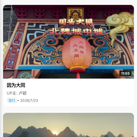
11:05
因为大同
UP主: 卢颖
• 2026/7/23
旅行