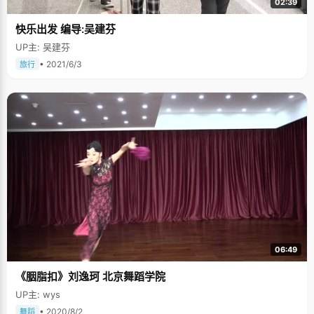
02:39
快乐出发 编导:吴建芬
UP主: 吴建芬
• 2021/6/3
旅行
06:49
《胭脂扣》刘逸珂 北京舞蹈学院
UP主: wys
• 2020/8/2
舞蹈