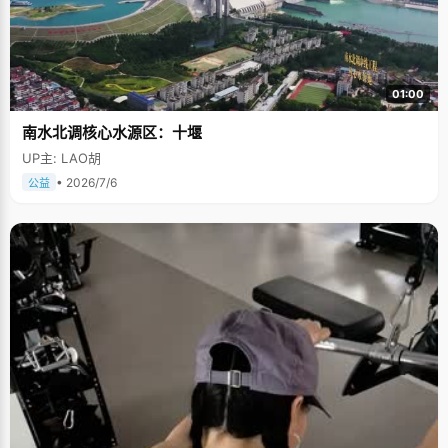
01:00
南水北调核心水源区：十堰
UP主: LAO胡
• 2026/7/6
公益