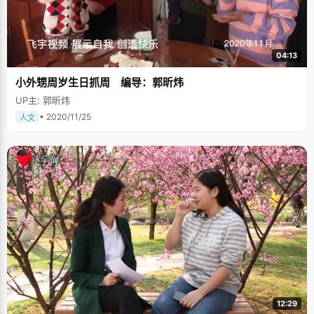
04:13
小外甥周岁生日抓周 编导：郭昕炜
UP主: 郭昕炜
• 2020/11/25
人文
12:29