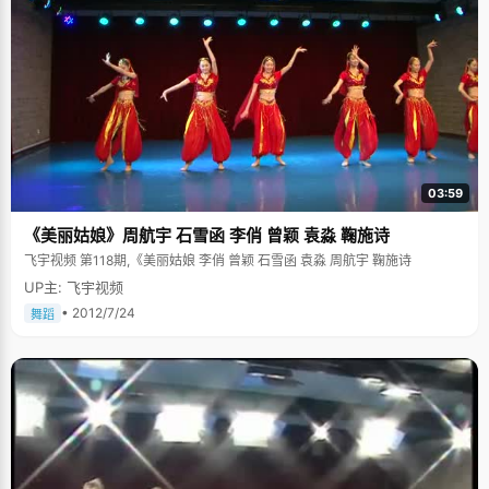
03:59
《美丽姑娘》周航宇 石雪函 李俏 曾颖 袁淼 鞠施诗
飞宇视频 第118期,《美丽姑娘 李俏 曾颖 石雪函 袁淼 周航宇 鞠施诗
UP主: 飞宇视频
• 2012/7/24
舞蹈