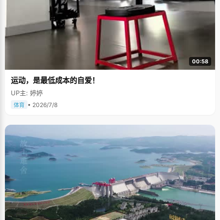
00:58
运动，是最低成本的自爱！
UP主: 婷婷
• 2026/7/8
体育