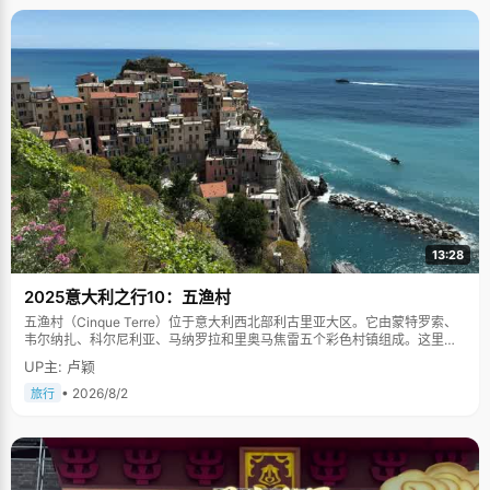
13:28
2025意大利之行10：五渔村
五渔村（Cinque Terre）位于意大利西北部利古里亚大区。它由蒙特罗索、
韦尔纳扎、科尔尼利亚、马纳罗拉和里奥马焦雷五个彩色村镇组成。这里依
山傍海，房屋色彩斑斓，1997年被列为世界文化遗产。
UP主: 卢颖
• 2026/8/2
旅行