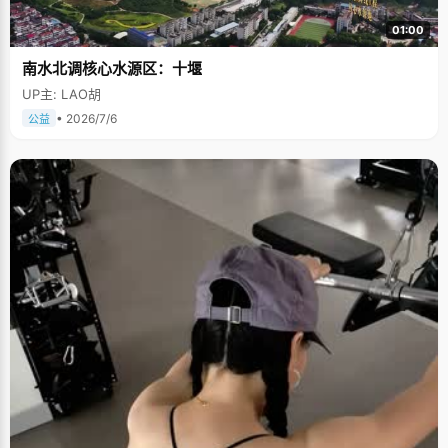
01:00
南水北调核心水源区：十堰
UP主: LAO胡
• 2026/7/6
公益