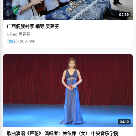
时结交的朋友是不是真心，他们到底能给你多大的帮助。杨清说："高考是个
很神奇的东西，很多素质教育在批判高考，但是从我的角度来说，它可以让
你理解更多的东西，看到更真的东西，看到世界上什么珍贵，什么最不珍
02:59
贵。" "对所有参加高考的学弟学妹们道声珍重，一切平安！"
广西侗族村寨 编导:吴建芬
UP主: 吴建芬
• 2021/9/6
旅行
04:19
歌曲演唱《芦花》 演唱者：林依萍（女） 中央音乐学院