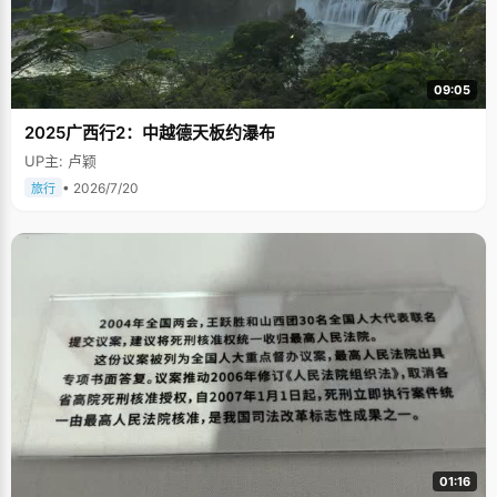
09:05
2025广西行2：中越德天板约瀑布
UP主: 卢颖
• 2026/7/20
旅行
01:16