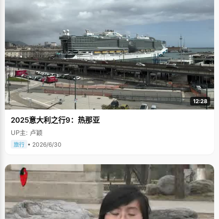
12:28
2025意大利之行9：热那亚
UP主: 卢颖
• 2026/6/30
旅行