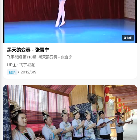
的时候，她才发现自己的记忆完全模糊，综合题几乎全军覆没，"以前自己都
是空中楼阁，基础是一片空白，当潮水来的时候，很快就淹没在其中。"因为
前期将所有精力放在数学上，导致后期，杨清的所有文综科目有了一个大塌
方，所有人都无法想像的大塌方。杨清把自己关在宿舍里哭了三天，问自
己，为什么会这样。"唯一庆幸的是我当时还很冷静，我决定从头做起。买辅
导书、课本、练习，把自己当成最差的学生，从头再来。当应该查缺补漏的
时候，我在做基础题，三百页的练习，我一题不落的全部做完。"那时候，杨
01:41
清每天那这自己的习题集、笔记本，天天跟在老师后边问，最基本的习题也
要问，一直问一直问，问了三四个月，一直问到高考。当时同学里流传一句
黑天鹅变奏 - 张雪宁
很有意思的话："你什么时候看到政史地老师的时候，你总能看到他们背后跟
这一个人，那个人肯定就是杨清。"正是这一情形的真实写照。杨清说："我
飞宇视频 第110期, 黑天鹅变奏 - 张雪宁
非常感谢文综老师们，在非常累的时候他们还要耐心解答我很厚脸皮的问
题。" 浪漫的爸爸 高考之前，杨清的爸爸曾经做过一件特别浪漫的事情，让
UP主: 飞宇视频
杨清回想起来仍然神采飞扬，幸福四射。临近高考的时候，因为压力的原
• 2012/6/9
舞蹈
因，杨清身体状态特别不好，肠炎犯了，胃炎犯了，还连续感冒，整个防疫
系统都崩溃了。"这时候，爸爸做了一件特别浪漫的事情，每天给我送一束鲜
花，连续送了七天。这可是爸爸一生中头一次连续买了七天鲜花，一个四十
多岁的男人连续去书店给女儿买百合，连花店老板都特别感动。" 高考之前，
爸爸专程过来照顾杨清的饮食起居，知道女儿吃不下食堂的饭菜，就特意去
饭店订餐，拜托饭店的厨师专门给女儿开小灶。因为身体不好，杨清的心情
变得异常烦躁，恨自己不争气，在最关键的时候身体垮掉，看不了书，上不
了课，甚至把这种情绪向爸爸发泄，当爸爸端着热腾腾的饭菜走进房间的时
候，杨清毫无表情的说："爸，你回去吧。"这时候，杨清明显的看到爸爸的
眼眶里在有晶莹的东西在闪烁。 杨清说："高考结束以后，我特备郑重的向爸
爸道歉，为自己考前的不懂事行为而道歉。在高考中，爸爸是我最感谢，也
最对不起的人。" 今天的故事有点长，但是我不忍心打扰杨清的回忆。其实参
加高考的不仅仅只是孩子，周围的人也一起在接受这个考验，这可能已经不
是考验你能不能过这个坎，更考验一种亲情的力量，考验你周围的人，你平