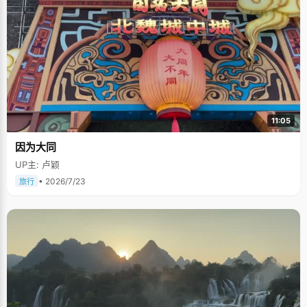
11:05
因为大同
UP主: 卢颖
• 2026/7/23
旅行