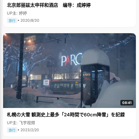
北京郎丽兹太申祥和酒店 编导：成婷婷
UP主: 婷婷
• 2020/8/30
旅行
08:41
札幌の大雪 観測史上最多「24時間で60cm降雪」を記録
UP主: 飞宇视频
• 2023/2/20
旅行