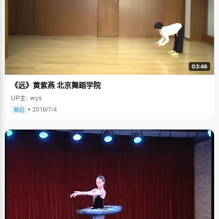
个梦想，考最好的高中，这也是她初中苦读四年的目标，于是在中考之前几
个月，杨清顶着各方面的压力，重新回到自己原来初中复读，备战中考。因
为压力太大，在如愿考上重点高中以后，杨清开始失眠。高一高二的孩子，
整夜睡不着觉的滋味，是一般人难以想像的。杨清非常庆幸自己遇到了一群
特别好的老师，每次当杨清不想上课，学不进去，请假回去睡觉的时候，老
师们都非常理解，不强迫她一定要坐在那里听课，也不会责备她，"我非常感
谢这些老师们，他们尊重我的学习习惯和生活习惯，对我，他们给予了很大
的关心和宽容，"杨清说："白岩松失眠了两年，他曾经想到过要自杀。我觉
03:46
得我比白岩松要坚强，因为我从来没有想过要自杀。" 倔强要强的女孩 从
小，杨清就是一副自信要强的脾气，考得好成绩就会飘飘然起来，让爸爸买
《远》黄紫燕 北京舞蹈学院
这个买那个。这个时候，哥哥就会在一边当头喝棒："小学时候简单，高中就
惨了"，"下次你就没有这么好运气了。"杨清心里很不服气："我一定要学出来
UP主: wys
给他看！"虽然想到哥哥是用激将法，但是杨清还是每每中招。 高二选择文理
科的时候，综合排名一二名的杨清耍了个小聪明，"我先选择文科吧，这样理
• 2019/7/4
舞蹈
科老师肯定会来劝我，说理科怎么怎么好，文科老师也会来劝我，说文科怎
么怎么好，这样我再仔细选择。"谁料到，没有一个老师过来劝杨清，结果杨
清栽到了自己挖的坑里，处于一个特别尴尬的位置。杨清很要面子，就算得
知学校以前几届文科没有一个考上北大，她也不愿意服输，坚持在文科班学
习。 杨清的数学成绩不是特别好，当初选择文科也有一种逃避数学的念头，
不过数学老师要求非常严格，觉得作为一个文科生，数学也不能放松。他发
现了杨清身上倔强的特点，就用激将的办法来刺激她。每次发现杨清面对稍
难的题想退缩的时候，他就故意装作很蔑视的样子说："真的做不出来了？真
的不想往前走了？"甚至还会对杨清的同桌说："你看，她真的做不出来
了。"老师的话激起了杨清的好胜心，所以高二的时候，她将十分之八的时间
都用来学习数学，整整一年的努力之后，她的数学发生了天翻地覆的变化，
甚至作为唯一的文科生跟很多理科生去参加数学竞赛，并且取得了不错的成
绩。 杨清是个爱耍小聪明的人，她一直以为文科就是记忆，考试之前翻书，
强记忆，记下来就能拿高分，直到高三第四次模拟考试，真正考验学生实力