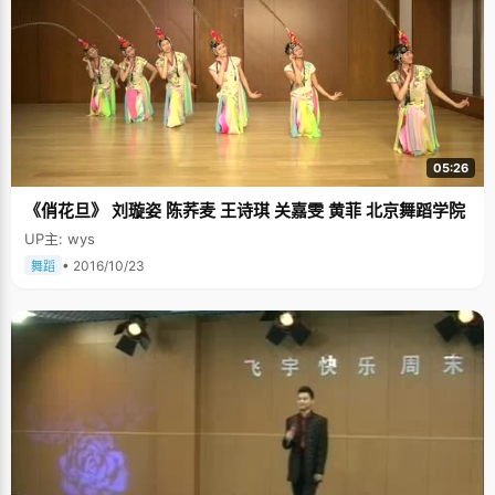
05:26
《俏花旦》 刘璇姿 陈荞麦 王诗琪 关嘉雯 黄菲 北京舞蹈学院
UP主: wys
• 2016/10/23
舞蹈