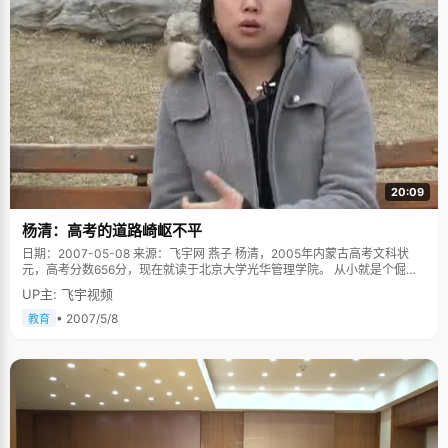
20:09
杨清：高考的道路崎岖不平
日期：2007-05-08 来源：飞宇网 燕子 杨清，2005年内蒙古高考文科状
元，高考分数656分，现在就读于北京大学光华管理学院。 从小就是个倔强
而且不服输的女孩，初中念了五年，经历了从私立高中到普通高中大波折之
UP主: 飞宇视频
后，是高中三年痛苦的失眠。好不容易熬过了艰苦弥补文综的塌方大工程，
又遇到了高考之前身体和精神的全面崩溃。一直以来，成长之路都是波折不
• 2007/5/8
教育
断，状况频发，经历了比别人更多的不如意，杨清的状元之路有着更多的感
慨和无奈。 "一路上走来，有很多人在为我铺垫，父母，哥哥，老师们，都是
一个连续铺垫的过程，我就站在中间，他们一直支撑着我往前走。我有十分
的能量，他们有十分的能量，将两方面的因素都调动起来，才有了我今天的
成绩"，从杨清的故事中，我听到的不是高考的残酷，更多的是人间的温情。
高中三年的痛苦失眠 从小，杨清的成绩都特别好，升初中的时候，家里人担
心杨清受不了高中激烈的竞争，就让她去读私立高中，在那里，杨清是最好
的学生，优秀到就算两三个星期不上课，也能考第一。但杨清心中一直都有