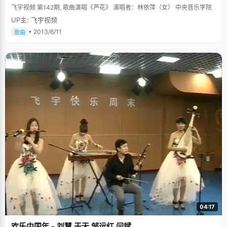
飞宇视频 第142期, 歌曲演唱《芦花》 演唱者：林依萍（女） 中央音乐学院
UP主: 飞宇视频
• 2013/6/11
歌曲
04:17
欢乐中国年 - 刘慧 于天 邹运红 闫斌