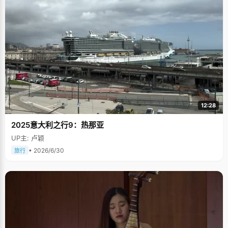
12:28
2025意大利之行9：热那亚
UP主: 卢颖
• 2026/6/30
旅行