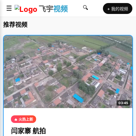
☰
飞宇
视频
🔍
+ 我的视频
推荐视频
03:45
🔥 火热上新
闫家寨 航拍