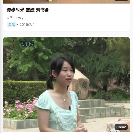
漫歩时光 盛婕 刘书含
UP主: wys
• 2015/7/4
舞蹈
06:42