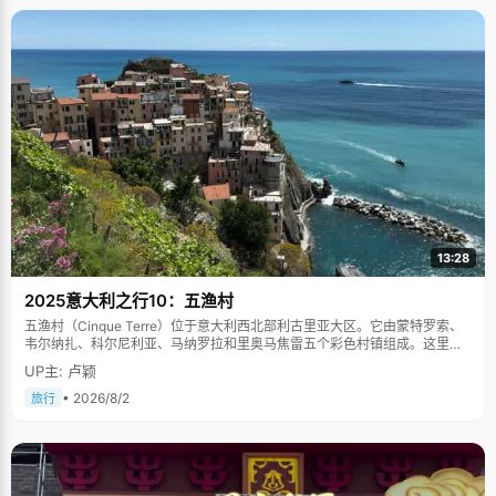
13:28
2025意大利之行10：五渔村
五渔村（Cinque Terre）位于意大利西北部利古里亚大区。它由蒙特罗索、
韦尔纳扎、科尔尼利亚、马纳罗拉和里奥马焦雷五个彩色村镇组成。这里依
山傍海，房屋色彩斑斓，1997年被列为世界文化遗产。
UP主: 卢颖
• 2026/8/2
旅行