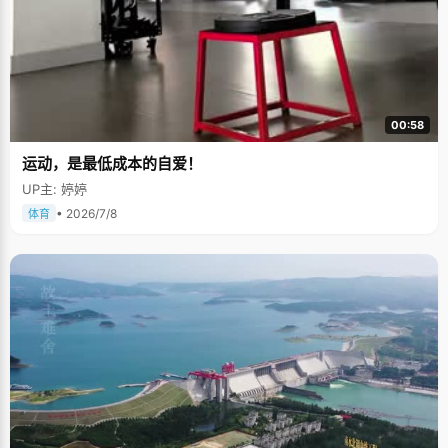
00:58
运动，是最低成本的自爱！
UP主: 婷婷
• 2026/7/8
体育