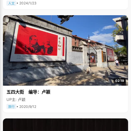
段，她看了很多的文学书籍，巴金和罗马罗兰的书是她最喜欢的。 参加完奥
• 2024/1/23
人文
赛再来做高考题，崔立文完全可以轻松应对。平时有时间，她会组织几个成
绩不太好的同学开小班，给他们讲课。数学老师出差了，崔立文就当起临时
小老师，给同学们讲卷子。讲题的同时，崔立文的数学水平也有了提高。 "我
更希望从学习中学到一种学习思考的能力，而不是能考多少分，所以我对于
考状元的期待和厚望不是很多"，崔立文说，"参加奥赛是因为不想把高考当
成唯一的恶露，孤注一掷，希望除了高考还有其他选择。现在有了保送，高
考心态就比较好了。" 尝试各种生活体验 崔立文的父母非常开明，他们希望
孩子除了学习外，还能学到很多生活的本领，于是从小培养崔立文的自立能
力。 崔立文初中的时候去买过报纸，"当你去做生意的时候，嘴就会特别
甜"，走了一个早上，挣到了十多块钱，"一个月能挣一千二，我当时还想，
我以后靠卖报纸也能养活自己了，"崔立文笑得很开心。 初二的时候，为了锻
炼孩子的管理能力，爸爸妈妈让崔立文照管家里的吃穿用度，把一个月的生
活费交给崔立文，由她来负责买菜。"我自己一个人拎着篮子去菜市场，为了
省下钱，我尽量买最便宜的菜"，月底的时候，崔立文发现，自己只省下了一
块钱，于是得出结论：当家确实不容易。有了这次经历后，崔立文更加了解
到父母的辛苦，平时用什么东西都比较爱护。 从高三开始，崔立文喜欢一个
02:19
人出去旅行，利用周末和暑假的时间，一个人报团去旅游， 因为有很强的自
立能力做基础，父母基本都比较放心。新疆周边的地区她都走遍了，还去了
五四大街 编导：卢颖
趟沙漠。目前，她正在计划走得更远一些。 关于未来，崔立文充满了各种想
象：我希望可以做一个生活得很丰富的科学家，除了学术还可以做一些其他
UP主: 卢颖
的事情。 "什么事情呢？" "比如画画、旅游、佛学，我现在开始喜欢跑步
了，"崔立文想了想，笑着回答。
• 2020/9/12
旅行