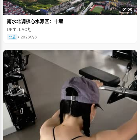
01:00
南水北调核心水源区：十堰
UP主: LAO胡
• 2026/7/6
公益