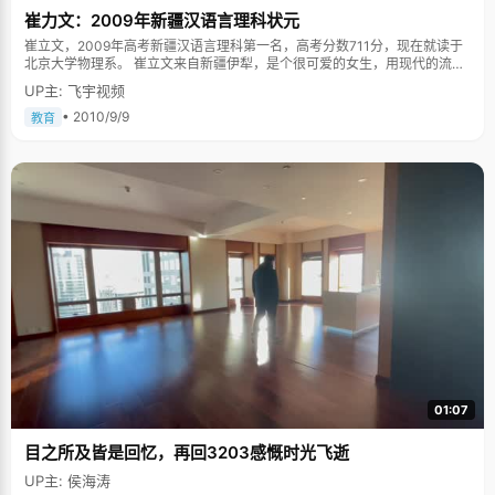
崔力文：2009年新疆汉语言理科状元
崔立文，2009年高考新疆汉语言理科第一名，高考分数711分，现在就读于
北京大学物理系。 崔立文来自新疆伊犁，是个很可爱的女生，用现代的流行
语就是"卡哇伊内"。她个子不高，瘦瘦小小，扎着两个小辫子，穿着淑女长
UP主: 飞宇视频
裙，黄色帆布鞋，手里的手袋上挂着可爱的毛线小兔子头配饰。如果不清楚
的，会以为眼前站着的还是个刚上初中的女孩子。因为崔立文实在太显小
• 2010/9/9
教育
了。但是一开口，崔立文开朗爽快，不拘小节的性格遍展露出来，尤其是她
那灿烂的笑容，让你觉得这就是个没有烦恼的女生。 "我家在伊犁，那里气候
很好，是塞外江南。河水很清，树木很绿，景色很美，瓜果很多，是一个值
得去旅游的地方"，崔立文兴奋的讲着，我们的记者不得不含眼带嫉妒的打断
她，"停，咱们先说说这个状元吧。""哦"，崔立文吐了下舌头，言归正传。
妈妈管教很严厉 崔立文老家在四川，两岁的时候跟着当兵的爸爸到了新疆，
随着部队的迁移辗转很多地方，无数次转学。崔立文的妈妈是小学老师，对
于崔立文管教得比较严，上学之前，就教崔立文背唐诗，一幅画一首诗。崔
立文记性很好，尽管不认识字，但是只要看到画，就能很快的将这首歌背出
来。"我记得那时候大概能背一百多首诗呢"，崔立文回忆说。 崔立文小时候
很贪玩，为了早点出去玩就草草完成作业。妈妈检查作业的时候，就规定，
做错一道题就罚站20分钟。崔立文在小屋子里对着钟罚站了很多次以后就长
了记性，不敢再马虎了事了。"我妈说如果不严谨的话以后不会有大出息"，
崔立文撇了下嘴，"这个习惯倒是挺好的，以后做作业我就争取不做错题
了。" 学习学的是思考的能力而不是考多少分 因为不是伊犁中考第一名，崔
立文没有机会去伊犁最好的高中，而被保送到了兵团二中。崔立文非常乐观
01:07
的说，"最好的不一定是最适合的"。在兵团二中，崔立文很受重视，有很多
机会参加各种竞赛。在物理竞赛、数学竞赛、化学竞赛中，她都是第一名。
目之所及皆是回忆，再回3203感慨时光飞逝
高三上学期结束，她基本就确定了能保送清华大学。因为参加理科类竞赛，
崔立文的很多文科知识都落下了，被确定保送后，崔立文又回到班级，跟着
UP主: 侯海涛
大家一起复习参加高考。"我需要去看一些除了理科之外的东西"。在高三阶