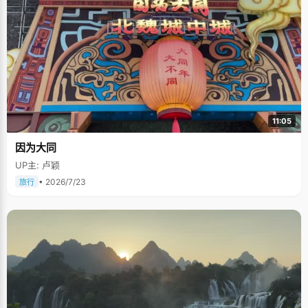
11:05
因为大同
UP主: 卢颖
• 2026/7/23
旅行