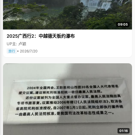
09:05
2025广西行2：中越德天板约瀑布
UP主: 卢颖
• 2026/7/20
旅行
01:16