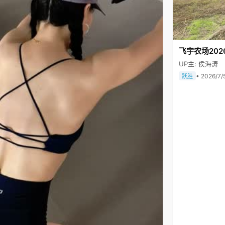
飞宇农场202
UP主: 侯海涛
• 2026/7/
跃胜