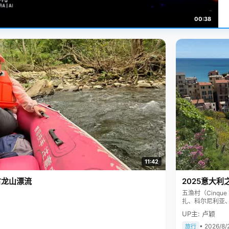
00:38
11:42
古龙山漂流
2025意大利
五渔村（Cinq
扎、科尔尼利亚
色彩斑斓，199
UP主: 卢颖
• 2026/8/
旅行