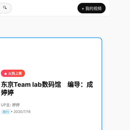
🔍
+ 我的视频
🔥 火热上新
东京Team lab数码馆 编导：成
婷婷
UP主: 婷婷
• 2020/7/16
旅行