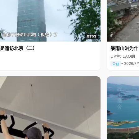
01:53
是造访北京（二）
暴雨山洪为什
UP主: LAO胡
• 2026/7/
公益