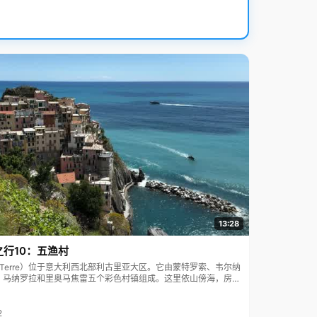
13:28
之行10：五渔村
ue Terre）位于意大利西北部利古里亚大区。它由蒙特罗索、韦尔纳
、马纳罗拉和里奥马焦雷五个彩色村镇组成。这里依山傍海，房屋
7年被列为世界文化遗产。
2