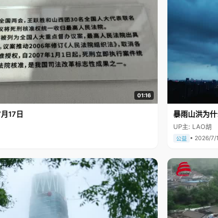
01:16
月17日
暴雨山洪为什
UP主: LAO胡
• 2026/7/
公益