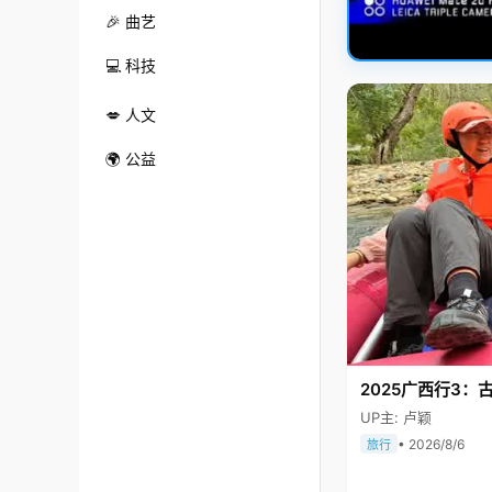
🎉 曲艺
💻 科技
💋 人文
🌍 公益
2025广西行3：
UP主: 卢颖
• 2026/8/6
旅行