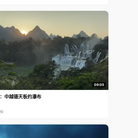
09:05
行2：中越德天板约瀑布
20