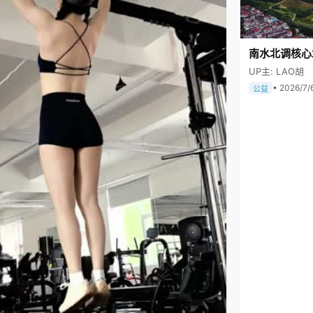
南水北调核心
UP主: LAO胡
• 2026/7/
公益