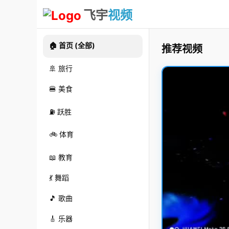
飞宇
视频
🏠 首页 (全部)
推荐视频
🚢 旅行
🍔 美食
⛽ 跃胜
🚲 体育
📖 教育
💃 舞蹈
🎵 歌曲
🎸 乐器