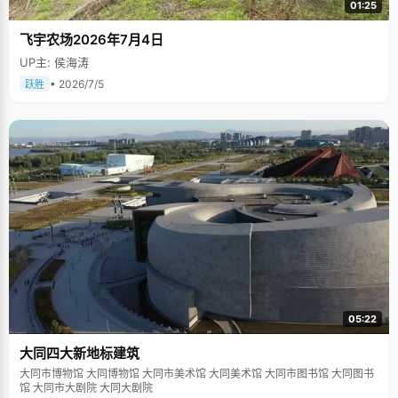
01:25
飞宇农场2026年7月4日
UP主: 侯海涛
• 2026/7/5
跃胜
05:22
大同四大新地标建筑
大同市博物馆 大同博物馆 大同市美术馆 大同美术馆 大同市图书馆 大同图书
馆 大同市大剧院 大同大剧院