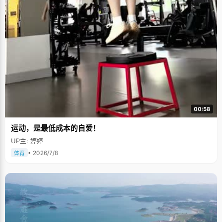
00:58
运动，是最低成本的自爱！
UP主: 婷婷
• 2026/7/8
体育