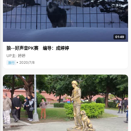
候心态特别好。第一年高考，我的目标是北大，第二年目标是个未知数，能
完全放开手去学习。高四一年，我过得很开心很快乐，所以取得了很好的成
绩。" 坎坷往往能学到更多，经历两次高考，陈博深刻的体会到"海纳百川，
有容乃大。壁立千仞，无欲则刚"的含义，很多时候，不执着于一个东西，无
欲无求，反而能走得更高更远。
01:49
狼--好声音PK赛 编导：成婷婷
UP主: 婷婷
• 2020/7/8
旅行