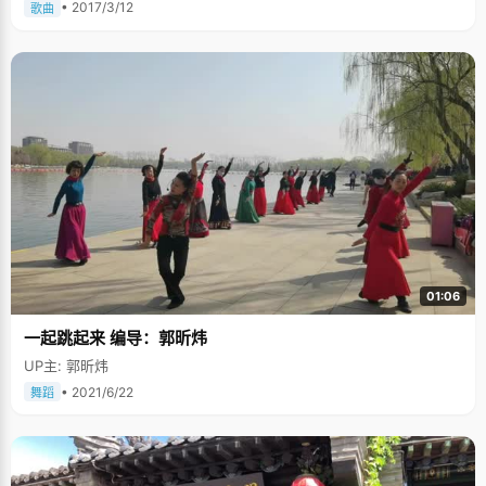
• 2017/3/12
歌曲
01:06
一起跳起来 编导：郭昕炜
UP主: 郭昕炜
• 2021/6/22
舞蹈