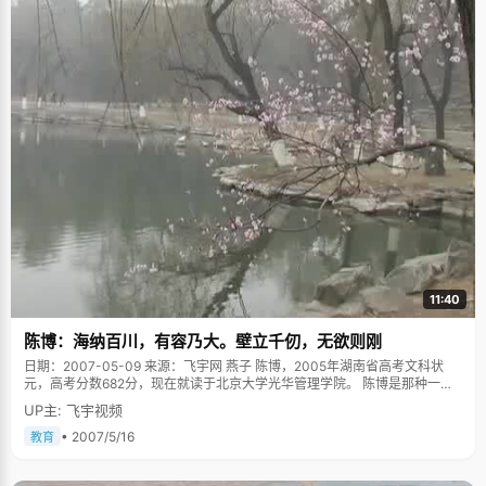
11:40
陈博：海纳百川，有容乃大。壁立千仞，无欲则刚
日期：2007-05-09 来源：飞宇网 燕子 陈博，2005年湖南省高考文科状
元，高考分数682分，现在就读于北京大学光华管理学院。 陈博是那种一眼
看上去就很聪明的男孩，眼神灵动，思维很快，一开头，我就很直接的
UP主: 飞宇视频
问："人们总是习惯回避聪明这个话题，你觉得自己聪明吗？"陈博扑哧一下
就笑了："好突然呀，不过能考这么好的成绩，天分肯定也是有一点的，小时
• 2007/5/16
教育
候，大人们倒是经常夸我聪明。"陈博说，小时候，学习不是特别积极，但是
记性比较好，爸爸妈妈买了朗诵唐诗的磁带在家里放，他在玩耍的时候常常