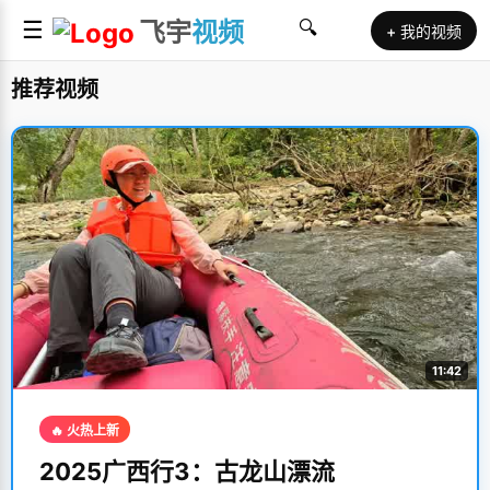
☰
飞宇
视频
🔍
+ 我的视频
推荐视频
11:42
🔥 火热上新
2025广西行3：古龙山漂流