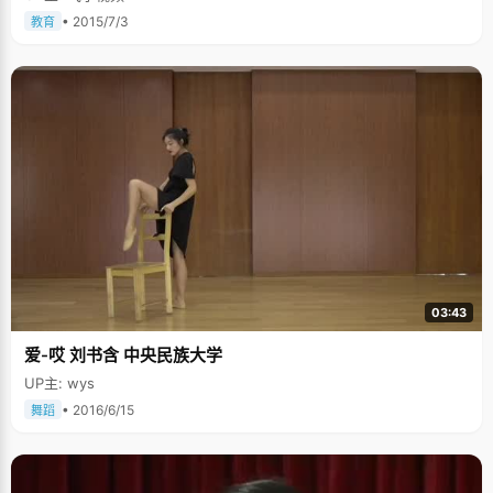
• 2015/7/3
教育
03:43
爱-哎 刘书含 中央民族大学
UP主: wys
• 2016/6/15
舞蹈