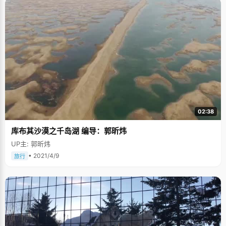
听，不知不觉就记住了那些诗词，能很流利的背诵出来。看书的时候，虽然
说不上过目不忘，但还是很快就能记住看过的内容。 陈博的兴趣很多，喜欢
上网，喜欢看电影，看小说。他从初中开始接触电脑，但是从来不会痴迷，
每次上网基本都是查资料，很少打游戏。爸爸妈妈看到陈博自制力比较强，
也就放心了。在高中的时候，陈博最大的娱乐就是上网，查资料，获取信
息，调剂一下紧张的学习生活，"上网这种东西，仁者见仁，智者见智，不能
说上网好不好，要看你上网都干些什么"。虽然是男孩子，但是陈博不太喜欢
看那种比较强悍以突出武力、力量的大片，偏好刻画人物内心世界的片
子，"特别喜欢《情书》，片中刻画人物内心思维变化感觉很微妙"。这时
候，我突然发现陈博的眼神很灵利，不会长时间盯着你的眼睛看，好像怕自
己被看穿，也怕不由自主的去摸透了别人的内心和想法。至于小说，就很宽
泛了，漫画，武侠，名著，都有涉猎，尤其是金庸的小说，陈博用了整个高
一的时间来"研究"。 和陈博交谈的时候，我发现他的右腿喜欢不自主的点
地，就好心的说："不用紧张的。"陈博愣了一下，笑了："不是紧张，其实是
02:38
我的习惯，老想动来动去的。"陈博透露自己小时候有点多动，曾经是个很麻
烦的小孩子，"那时候，我感觉自己想问题的方式、角度跟老师不一样，不喜
库布其沙漠之千岛湖 编导：郭昕炜
欢跟着老师走，所以特别坐不住，一上课就讲小话。不管我坐哪里，周围人
的成绩肯定受影响，自己成绩却很好。老师把我叫进办公室很多次，都不管
UP主: 郭昕炜
用。最后老师只有使出了杀手锏，把我一个人安排坐在讲台边上，就在老师
眼皮底下，吃了很多年的粉笔灰。"说起这个，陈博不好意思的笑了，脸跟着
• 2021/4/9
旅行
红了起来。 陈博经历了两次高考，04年高考，陈博准备得很充分，但在高考
的头一天晚上，他突然严重发烧，打了一整夜的点滴，第二天的考试自然很
糟糕，语文作文基本都没有写完。尽管如此，陈博的成绩还是被北京师范大
学录取了。站在北京师范大学的校园里，陈博感觉周围的一切很陌生，丝毫
感觉不到一丝归属感，他心中始终记挂着憧憬了三年的北京大学。最后，顶
着社会舆论的压力，顶着爸爸妈妈的压力，陈博最后决定回去复读。当他从
北京回家跨进家门的时候，爸爸说了一句话："这次不管考什么学校都要去
读。"陈博应诺了。陈博说："其实就是因为这个应允，反而使我在高四的时