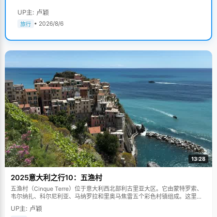
UP主: 卢颖
• 2026/8/6
旅行
13:28
2025意大利之行10：五渔村
五渔村（Cinque Terre）位于意大利西北部利古里亚大区。它由蒙特罗索、
韦尔纳扎、科尔尼利亚、马纳罗拉和里奥马焦雷五个彩色村镇组成。这里依
山傍海，房屋色彩斑斓，1997年被列为世界文化遗产。
UP主: 卢颖