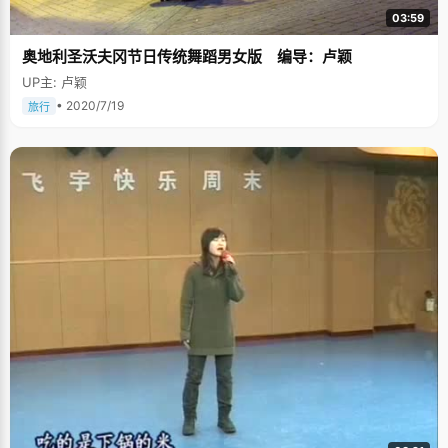
03:59
奥地利圣沃夫冈节日传统舞蹈男女版 编导：卢颖
UP主: 卢颖
• 2020/7/19
旅行