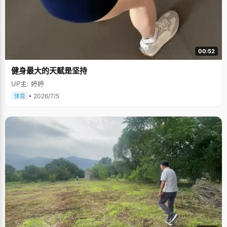
00:52
健身最大的天赋是坚持
UP主: 婷婷
• 2026/7/5
体育