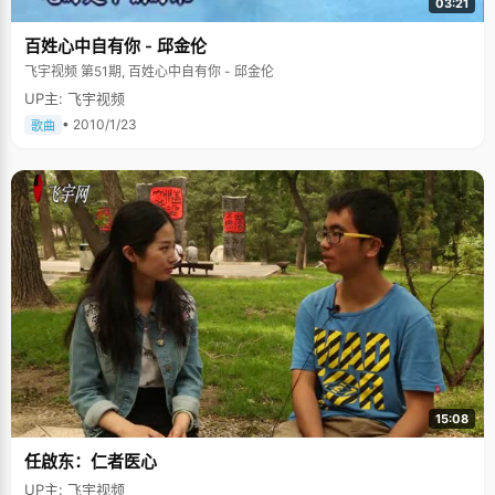
03:21
百姓心中自有你 - 邱金伦
飞宇视频 第51期, 百姓心中自有你 - 邱金伦
UP主: 飞宇视频
• 2010/1/23
歌曲
15:08
任啟东：仁者医心
UP主: 飞宇视频