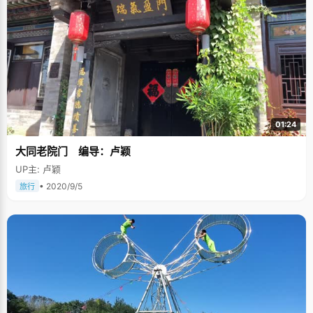
01:24
大同老院门 编导：卢颖
UP主: 卢颖
• 2020/9/5
旅行