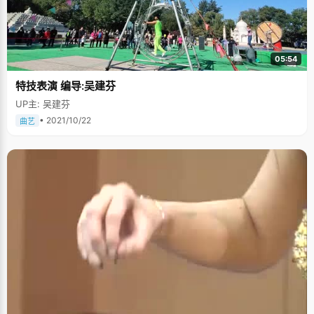
05:54
特技表演 编导:吴建芬
UP主: 吴建芬
• 2021/10/22
曲艺