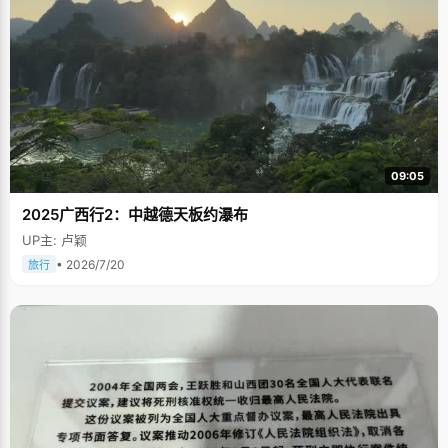
09:05
2025广西行2：中越德天板约瀑布
UP主: 卢颖
• 2026/7/20
旅行