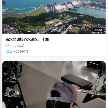
01:00
南水北调核心水源区：十堰
UP主: LAO胡
• 2026/7/6
公益