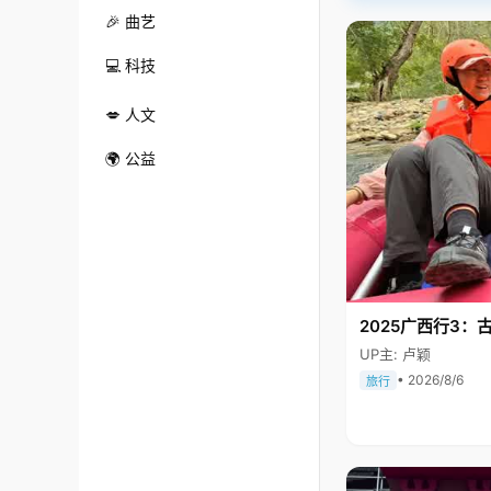
🎉 曲艺
💻 科技
💋 人文
🌍 公益
2025广西行3：
UP主: 卢颖
• 2026/8/6
旅行