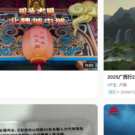
11:05
2025广西
UP主: 卢颖
• 2026/7/
旅行