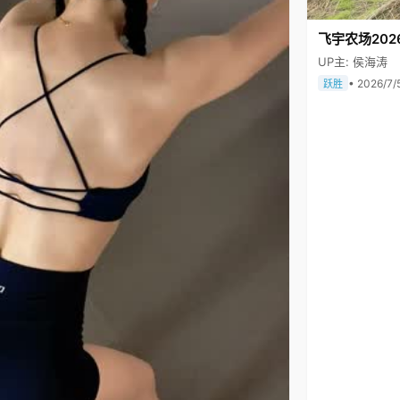
飞宇农场202
UP主: 侯海涛
• 2026/7/
跃胜