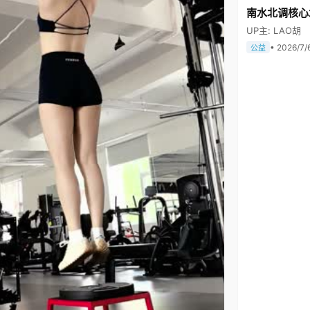
南水北调核心
UP主: LAO胡
• 2026/7/
公益