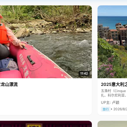
11:42
古龙山漂流
2025意大利
五渔村（Cinq
扎、科尔尼利亚
色彩斑斓，199
UP主: 卢颖
• 2026/8/
旅行