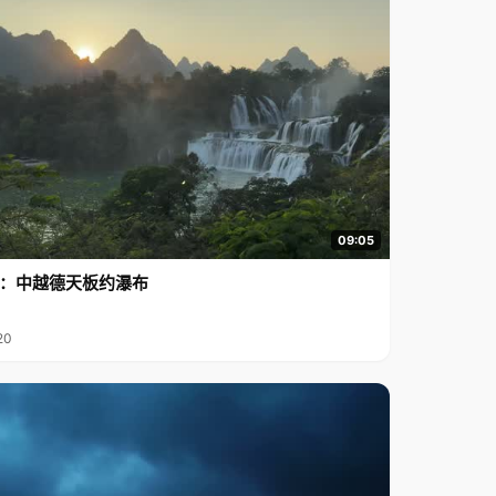
09:05
行2：中越德天板约瀑布
20