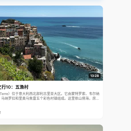
13:28
之行10：五渔村
ue Terre）位于意大利西北部利古里亚大区。它由蒙特罗索、韦尔纳
、马纳罗拉和里奥马焦雷五个彩色村镇组成。这里依山傍海，房屋
7年被列为世界文化遗产。
2