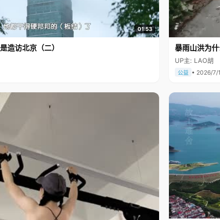
01:53
是造访北京（二）
暴雨山洪为什
UP主: LAO胡
• 2026/7/
公益