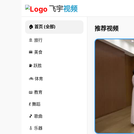
飞宇
视频
🏠 首页 (全部)
推荐视频
🚢 旅行
🍔 美食
⛽ 跃胜
🚲 体育
📖 教育
💃 舞蹈
🎵 歌曲
🎸 乐器