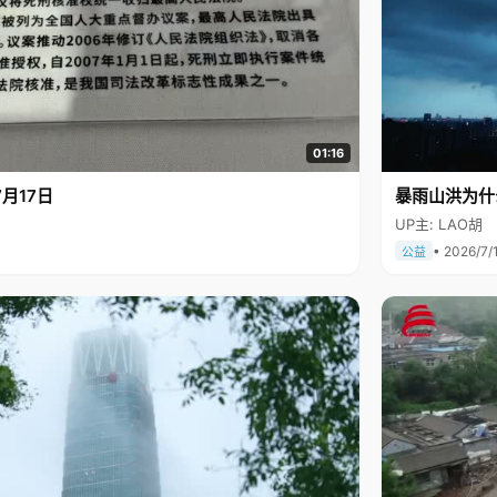
01:16
月17日
暴雨山洪为什
UP主: LAO胡
• 2026/7/
公益