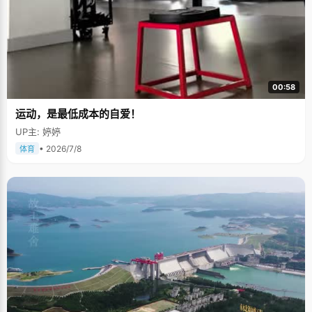
00:58
运动，是最低成本的自爱！
UP主: 婷婷
• 2026/7/8
体育