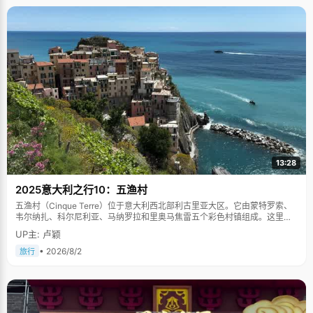
13:28
2025意大利之行10：五渔村
五渔村（Cinque Terre）位于意大利西北部利古里亚大区。它由蒙特罗索、
韦尔纳扎、科尔尼利亚、马纳罗拉和里奥马焦雷五个彩色村镇组成。这里依
山傍海，房屋色彩斑斓，1997年被列为世界文化遗产。
UP主: 卢颖
• 2026/8/2
旅行