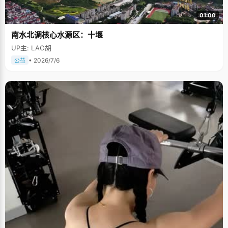
01:00
南水北调核心水源区：十堰
UP主: LAO胡
• 2026/7/6
公益