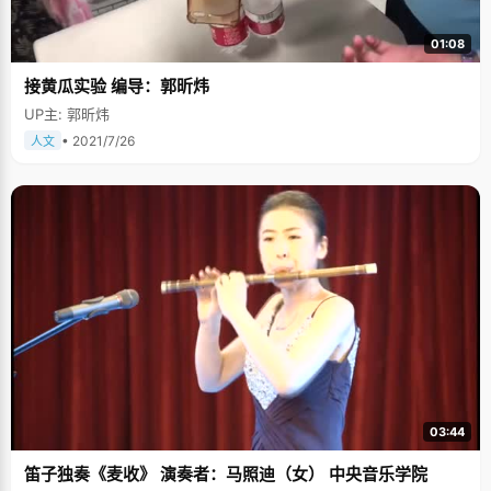
却不能取得理想的成绩，正是因为他们将自己高估太多，过分自信而放松了
学习。 陈敏坚信，机会是留给有准备的人的，例如在走访一个单位之前，陈
01:08
敏不会像很多同学一样同时投很多家单位，而是盯好一个单位之后，做充分
准备，将该单位资料都收集详细之后才登门拜访，让对方感觉到自己很有诚
接黄瓜实验 编导：郭昕炜
意。这样，我们就不难理解，陈敏将我们采访记者的资料都查得很清楚的举
动了。 在跟陈敏交谈的时候，我们提到了晋商这个热门的话题，陈敏说，晋
UP主: 郭昕炜
商都是"儒商"，重诚信、爱捉摸，更多时候表现的都是一种大智慧，"比如飞
宇网吧的老板王跃胜，同样是开网吧，一般人都只是提供一些饮料呀套餐等
• 2021/7/26
人文
服务，但是他却以网吧为依托，发展了很多其他的东西，这个起点就比别人
高了很多。"且不说她的话让我们听得美滋滋的，在陈敏身上，同样具备了山
西人认真、踏实、爱捉摸的品格。
03:44
笛子独奏《麦收》 演奏者：马照迪（女） 中央音乐学院