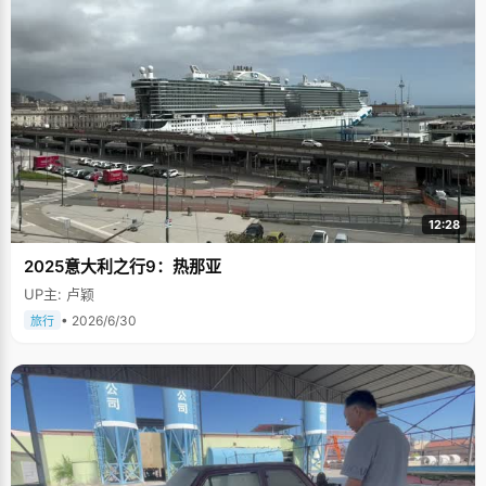
12:28
2025意大利之行9：热那亚
UP主: 卢颖
• 2026/6/30
旅行