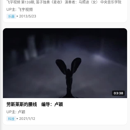
飞宇视频 第139期, 笛子独奏《麦收》 演奏者：马照迪（女） 中央音乐学院
UP主: 飞宇视频
• 2013/5/23
乐器
03:38
劳斯莱斯的腰线 编导：卢颖
UP主: 卢颖
• 2021/1/12
科技