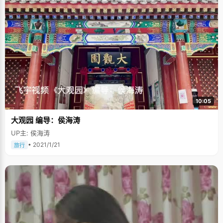
10:05
大观园 编导：侯海涛
UP主: 侯海涛
• 2021/1/21
旅行