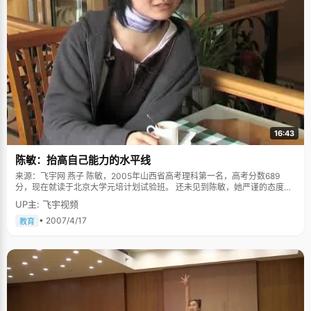
16:43
陈敏：抬高自己能力的水平线
来源：飞宇网 燕子 陈敏，2005年山西省高考理科第一名，高考分数689
分，现在就读于北京大学元培计划试验班。 还未见到陈敏，她严谨的态度就
给我留下了深刻的印象，她通过网络将我们记者小杜的资料查了个清清楚
UP主: 飞宇视频
楚，确定了我们良好的采访动机之后，才欣然地接受了采访。在采访的过程
中，她一再的暗示我们，希望我们不要把状元的光环肆意夸大，实事求是的
• 2007/4/17
教育
给大家呈现一个真实的陈敏。 陈敏是山西人，有着山西人认真的处事态度。
之所以能在学习上领先一步，归功于她认真的学习态度。同样是一道难题，
别人没有做出来就会去翻答案，看过步骤之后就不会继续看了。陈敏不会仅
此而已，她会主动地去思考这个题为什么会这样做，有什么道理，跟什么知
识有联系，是否还可以以其他的方法解题等等，无形中，将很多的知识都串
联了起来，也弄清楚了这类题目的出题点和解题点，陈敏说，"高中的时候，
我确实要比其他人要认真很多。" 小时候，妈妈对陈敏的学习抓得很紧，每年
放假的时候，她都会把下一个学期的课本借来给陈敏看，渐渐的，陈敏养成