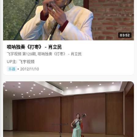
03:52
唢呐独奏《打枣》 - 肖立民
飞宇视频 第129期, 唢呐独奏《打枣》 - 肖立民
UP主: 飞宇视频
• 2012/11/10
乐器