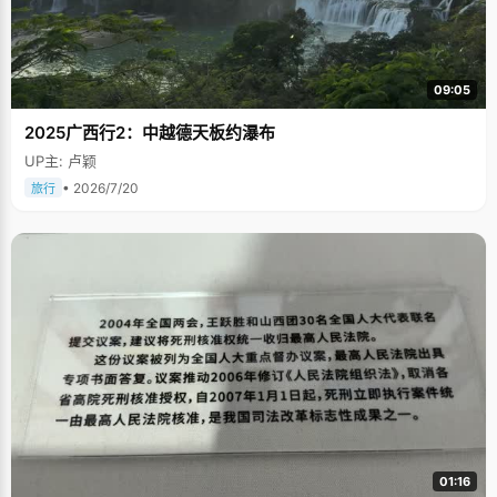
09:05
2025广西行2：中越德天板约瀑布
UP主: 卢颖
• 2026/7/20
旅行
01:16