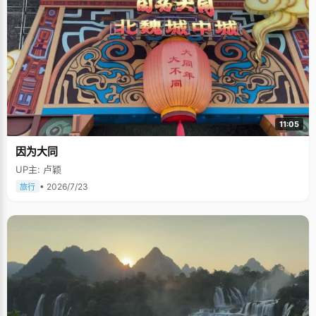
11:05
因为大同
UP主: 卢颖
• 2026/7/23
旅行