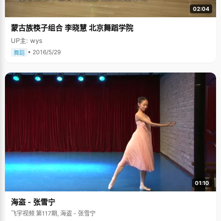
02:04
蒙古族筷子组合 李晓慧 北京舞蹈学院
UP主: wys
• 2016/5/29
舞蹈
01:10
海盗 - 张雪宁
飞宇视频 第117期, 海盗 - 张雪宁