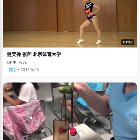
了预习的习惯，每次上新课之前她都会把课本先翻一翻。陈敏说，自己身上
还有一点妈妈争强好胜的性格，以前一直把学习看得很重要，考试要考一个
好分数，做什么事情都要力求完美，争取做得比别人好。大学里社团会议之
后，需要整理会议记录，这是一件很烦琐零碎的事情，每次陈敏都会认真细
心的整理所有信息，将整理好的资料发给大家，让每一个人清楚地知道自己
的工作任务，常常要弄到晚上三四点钟，"整理会议记录是谁都可以做的事
情，但是我希望比别人更认真，做得更好一些。" 不卑不亢的女孩 "陈敏，你
觉得自己聪明吗？" "至少不笨。" "你觉得自己自信吗？" "至少不自卑。" 这
01:28
就是陈敏，一个不卑不亢的女孩。人们都说三岁看到老，但是陈敏在幼儿园
的表现却很不优秀。那时候老师教写数字"8"，陈敏怎么写都不对，老
健美操 张茜 北京体育大学
把"8"字写成横的，纠正了大半个学期才改了过来。从小班到大班，陈敏走路
一直都是顺拐，她没有觉得任何不自然，当时幼儿园里很多阿姨都怀疑说这
UP主: wys
个孩子是不是有问题，只有一个阿姨一直很照顾陈敏，坚持把她安排在第一
排的位置，让她喊队、带操。"直到现在，我还非常感谢这个阿姨，"陈敏
• 2017/4/25
舞蹈
说："她让我树立起自信心，现在我不管做什么事情，都不会胆怯或是怀疑自
己的智力和能力，如果一件事情没做好了，那一定是因为我太紧张了或者是
努力得不够"。 心劲要足，心气不高 陈敏毫不忌言自己是个复读生，第一年
高考她以一分之差与北大失之交臂，这对一向好强的陈敏是个沉重的打
击，"刚开始的时候整个人都要崩溃了，不敢相信这是真的。"不过，陈敏非
常感谢复读的这一年，它让陈敏不仅仅如愿考入北大，拿到状元，更重要的
是领悟到一个做事的态度："心劲要足，心气不能高"。 复读刚开始，陈敏也
会有些心理不平衡，感觉老天跟自己开了个玩笑，在经过半个学期的复习之
后，陈敏突然想明白了："每个人的成绩都是围绕着一个水平线在起伏，自己
高考的失利正好赶上了低谷。如果自己能把整个水平线都抬高一个档次，高
到就算高考跌到谷底的时候也能跌进北大"。想明白了这个道理之后，陈敏没
有怨天尤人，静下心来踏踏实实的学习，将提高自己能力的那条水平线作为
目标。陈敏将复读看成是给自己创造的一个机会，千万不能浪费了，"做什么
事情心气都不能太高了，踏踏实实做事才是最实际的。"很多尖子生落榜复读