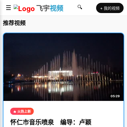
☰
飞宇
视频
🔍
+ 我的视频
推荐视频
05:29
🔥 火热上新
怀仁市音乐喷泉 编导：卢颖