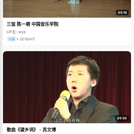
05:16
三弦 陈一萌 中国音乐学院
UP主: wys
• 2016/4/7
乐器
05:30
歌曲《望乡词》 - 苏文博