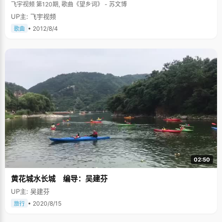
飞宇视频 第120期, 歌曲《望乡词》 - 苏文博
UP主: 飞宇视频
• 2012/8/4
歌曲
02:50
黄花城水长城 编导：吴建芬
UP主: 吴建芬
• 2020/8/15
旅行