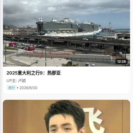
12:28
2025意大利之行9：热那亚
UP主: 卢颖
• 2026/6/30
旅行