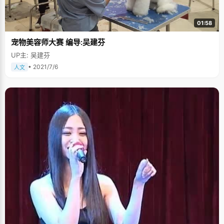
01:58
宠物美容师大赛 编导:吴建芬
UP主: 吴建芬
• 2021/7/6
人文