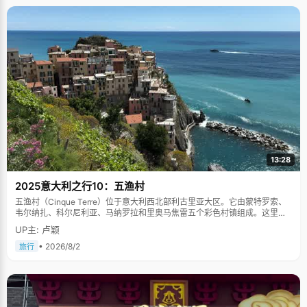
13:28
2025意大利之行10：五渔村
五渔村（Cinque Terre）位于意大利西北部利古里亚大区。它由蒙特罗索、
韦尔纳扎、科尔尼利亚、马纳罗拉和里奥马焦雷五个彩色村镇组成。这里依
山傍海，房屋色彩斑斓，1997年被列为世界文化遗产。
UP主: 卢颖
• 2026/8/2
旅行