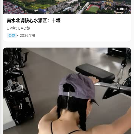
01:00
南水北调核心水源区：十堰
UP主: LAO胡
• 2026/7/6
公益