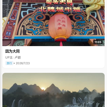
11:05
因为大同
UP主: 卢颖
• 2026/7/23
旅行