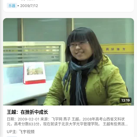
• 2009/7/12
乐器
13:19
王越：在挫折中成长
日期：2009-02-01 来源：飞宇网 燕子 王越，2008年高考山西省文科状
元，高考分数633分，现在就读于北京大学光华管理学院。 王越有些男孩子
性格，大大咧咧，说话直率，实称，颇有些晋商的遗风，在接受采访的整个
UP主: 飞宇视频
过程中，她秉着所有问题是知无不言，言无不尽的态度，让我们了解了一个