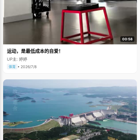
00:58
运动，是最低成本的自爱！
UP主: 婷婷
• 2026/7/8
体育