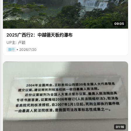
09:05
2025广西行2：中越德天板约瀑布
UP主: 卢颖
• 2026/7/20
旅行
01:16