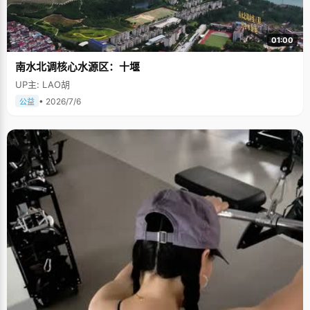
01:00
南水北调核心水源区：十堰
UP主: LAO胡
• 2026/7/6
公益