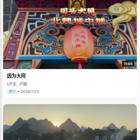
11:05
因为大同
UP主: 卢颖
• 2026/7/23
旅行