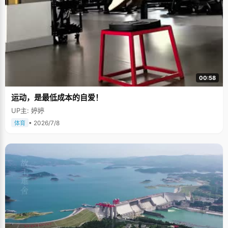
00:58
运动，是最低成本的自爱！
UP主: 婷婷
• 2026/7/8
体育