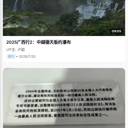
09:05
2025广西行2：中越德天板约瀑布
UP主: 卢颖
• 2026/7/20
旅行