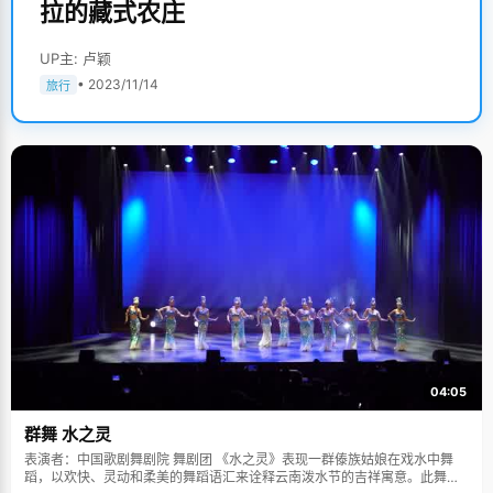
拉的藏式农庄
UP主: 卢颖
• 2023/11/14
旅行
04:05
群舞 水之灵
表演者：中国歌剧舞剧院 舞剧团 《水之灵》表现一群傣族姑娘在戏水中舞
蹈，以欢快、灵动和柔美的舞蹈语汇来诠释云南泼水节的吉祥寓意。此舞蹈