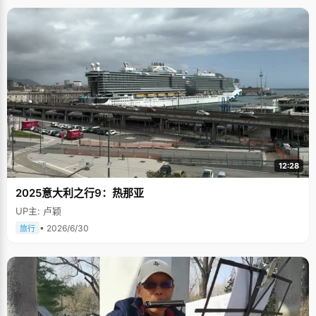
12:28
2025意大利之行9：热那亚
UP主: 卢颖
• 2026/6/30
旅行