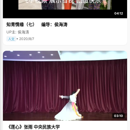
04:12
知青情缘（七） 编导：侯海涛
UP主: 侯海涛
• 2020/8/7
人文
03:10
《莲心》张雨 中央民族大学