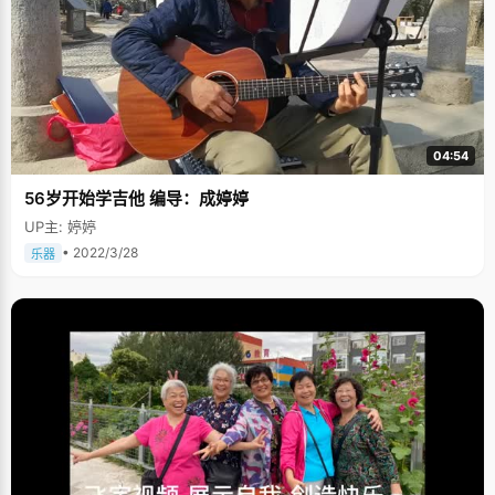
04:54
56岁开始学吉他 编导：成婷婷
UP主: 婷婷
• 2022/3/28
乐器