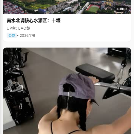
01:00
南水北调核心水源区：十堰
UP主: LAO胡
• 2026/7/6
公益