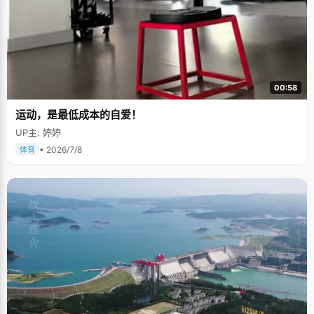
00:58
运动，是最低成本的自爱！
UP主: 婷婷
• 2026/7/8
体育