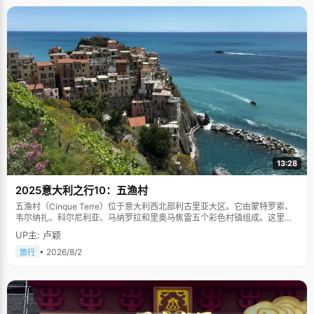
13:28
2025意大利之行10：五渔村
五渔村（Cinque Terre）位于意大利西北部利古里亚大区。它由蒙特罗索、
韦尔纳扎、科尔尼利亚、马纳罗拉和里奥马焦雷五个彩色村镇组成。这里依
山傍海，房屋色彩斑斓，1997年被列为世界文化遗产。
UP主: 卢颖
• 2026/8/2
旅行