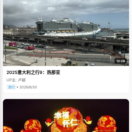
12:28
2025意大利之行9：热那亚
UP主: 卢颖
• 2026/6/30
旅行