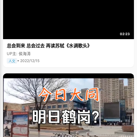
02:23
总会到来 总会过去 再读苏轼《水调歌头》
UP主: 侯海涛
• 2022/12/15
人文