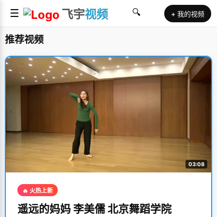
☰
飞宇
视频
🔍
+ 我的视频
推荐视频
03:08
🔥 火热上新
遥远的妈妈 李美儒 北京舞蹈学院