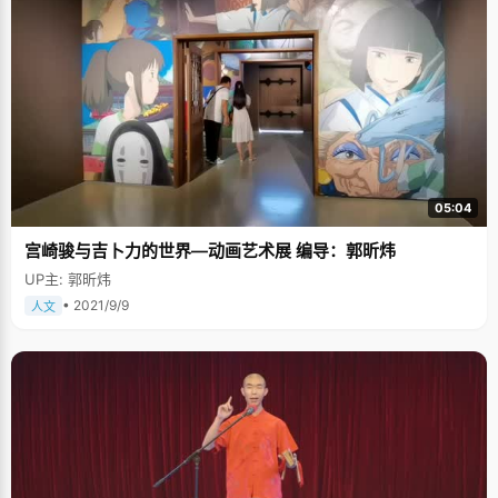
05:04
宫崎骏与吉卜力的世界—动画艺术展 编导：郭昕炜
UP主: 郭昕炜
• 2021/9/9
人文