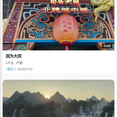
11:05
因为大同
UP主: 卢颖
• 2026/7/23
旅行