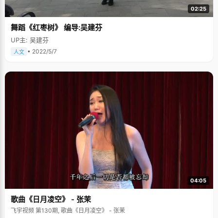
02:25
舞蹈《红枣树》 编导:吴建芬
UP主: 吴建芬
• 2022/5/7
人文
04:05
歌曲《日月凌空》 - 张茉
飞宇视频 第130期, 歌曲《日月凌空》 - 张茉