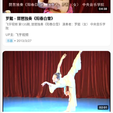
04:38
罗懿 - 琵琶独奏《阳春白雪》
飞宇视频 第135期, 琵琶独奏《阳春白雪》 演奏者：罗懿（女） 中央音乐学
院
UP主: 飞宇视频
• 2013/3/27
乐器
02:01