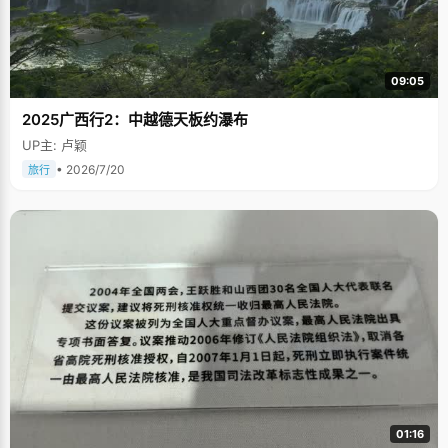
09:05
2025广西行2：中越德天板约瀑布
UP主: 卢颖
• 2026/7/20
旅行
01:16