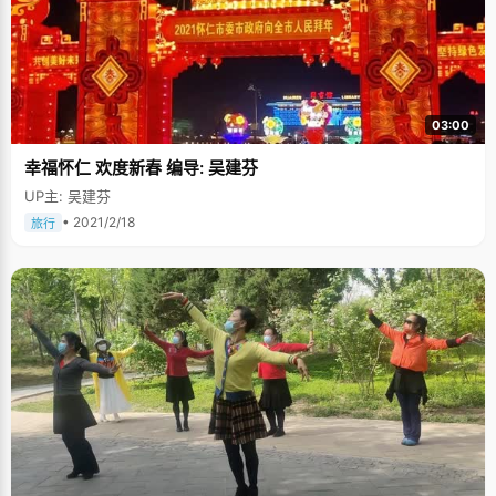
03:00
幸福怀仁 欢度新春 编导: 吴建芬
UP主: 吴建芬
• 2021/2/18
旅行