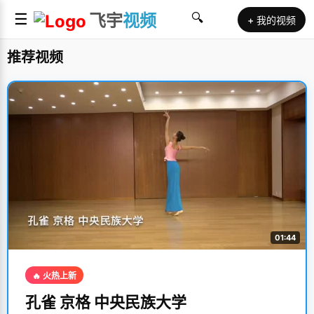
☰
飞宇
视频
🔍
+ 我的视频
推荐视频
01:44
🔥 火热上新
孔雀 京格 中央民族大学