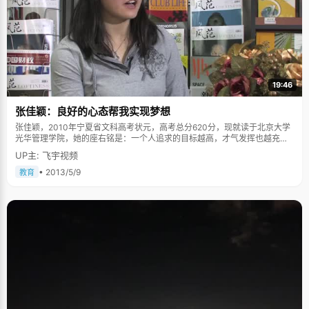
19:46
张佳颖：良好的心态帮我实现梦想
张佳颖，2010年宁夏省文科高考状元，高考总分620分，现就读于北京大学
光华管理学院，她的座右铭是：一个人追求的目标越高，才气发挥也越充
分。 性格直爽开朗的张佳颖爱好读书、打篮球、和一群朋友聚餐聊天，喜欢
UP主: 飞宇视频
读鲁迅和马尔克斯的书，相比高中生活，大学的生活让张佳颖觉得更加充
实，参加了很多课余的社会实践活动，帮助她成为一个更加完善的人。谈到
• 2013/5/9
教育
未来的梦想，她说最大的心愿是带着父母周游世界。 心态好是张佳颖成功的
关键，在大学遇到最大的压力是来自于对自己的高要求，关于解压张佳颖也
有自己的一套方法，睡觉，听音乐，吃东西，自诩是"阿Q"，她觉得调整心态
有时候需要降低自己的身份去调节状态，她说："遇到挫折要想，这种困难迟
早会过去的，每一天太阳都会升起，每一天的太阳也都是不一样的。" "迟
到"的第一名 平静、平和是张佳颖的常态，即使是在高考结束至出分之间的这
十几天，许多考生和家长焦急等待的日子，她却是一贯的放松。 从走出考场
的那一刻，张佳颖就开始了她的"假期"，看电视、看电影、看书，探望初中
老师，去沙坡头等区内景点"一日游"&hellip;&hellip;张佳颖有计划地安排考后
生活，并没有看高考答案、猜分。6月20日凌晨3：30，学校部分同学的成
绩已经查出，但因为她的准考证没交上去，成绩迟迟没有查出来。"她的同学
打电话到家里询问，当时，我就想是太晚了，老师没打电话是不是成绩不