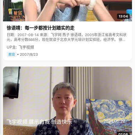
13:04
徐语靖：每一步都按计划踏实的走
日期：2007-08-14 来源：飞宇网 燕子 徐语靖，2005年浙江省高考文科状
元，高考分数666分，现在就读于北京大学元培计划实验班，经济学。 徐语
靖来自浙江衢州，这个小市还从来没有出过高考状元，徐语靖的突围不禁让
UP主: 飞宇视频
所有人都为之振奋起来。高考完第一次查分数，徐语靖把电话里夹杂着电波
的声音听成了全省第十名，当时就兴奋不已，北大算是有希望了。后来在网
• 2007/8/23
教育
上查分，说是第一名，徐语靖以为是网络出错，仍坚信自己是第十名，并告
诉了老师。之前，徐语靖是从来不敢想全省第一的，甚至在高考之后，因为
语文成绩的失误还想过复读，老天爷总是爱开这样的玩笑，可第一就这么确
确实实的落到了徐语靖手中，让徐语靖激动得有些晕乎乎。 我也想做个女强
人 一米五八，40.5公斤，这是在一篇报道中查到的数据，徐语靖较真起
来，"不是40.5，是40公斤，他们多说了0.5公斤。"徐语靖很认真的纠正让
我们哭笑不得，在我们眼里，她已经纤瘦得让人担心了，看着她瘦弱的小胳
膊，很难想像她是怎么扛过那段艰苦的高考。徐语靖很无奈的把这归罪于基
因问题。虽然纤瘦，但徐语靖在学校田径运动会中却常常拿奖，让人惊讶不
已。"只是铅球就比较菜了，只能丢到脚前面一点点。"徐语靖捂着嘴笑了起
来，一个开朗乐观的女孩子，跟内向的传闻不符。徐语靖说，"以前确实很内
向，不爱说话，甚至高中的时候，如果没有人找我说话，我能一个人在教室
里默默的坐着，下课也不会主动找别人聊天。"上了大学以后，接触的人多
了，视野开阔了，徐语靖渐渐变得开朗起来，"以前我很喜欢当林黛玉，《红
楼梦》看过好几遍，不过现实中还是做个徐宝钗好，做个女强人。以后很多
事情都要自己去处理，还是需要强势一点的好。" 来自家庭的熏陶 浙江人大
01:08