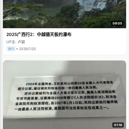
09:05
2025广西行2：中越德天板约瀑布
UP主: 卢颖
• 2026/7/20
旅行
01:16