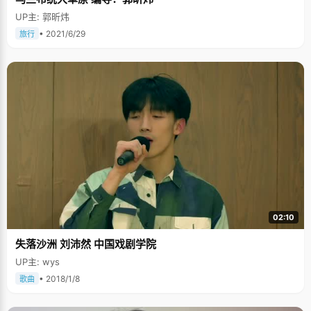
UP主: 郭昕炜
• 2021/6/29
旅行
02:10
失落沙洲 刘沛然 中国戏剧学院
UP主: wys
• 2018/1/8
歌曲