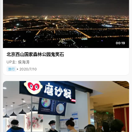
好，她自己却睡得特别踏实。"张佳颖的母亲马君笑着说，得知成绩后，心里
的一块石头终于落下。 学习"秘诀" 稳定的学习状态 每天都要坚持不懈的去学
习，制定一个学习计划然后按照学习计划来进行学习。张佳颖喜欢做数学
题，每天除了完成老师布置的作业之外，晚上还给自己安排了做数学题的任
务，高考前每天还会做2、3套数学卷子。 从生活中掌握知识 能"战胜"活泛的
新题型、从数万考生中脱颖而出，张佳颖自有一套"制胜秘诀"。在张佳颖看
来，学习没有捷径，成功最重要的秘诀在于踏实。刚刚升入初中时，因为基
础知识掌握不好，张佳颖的英语成绩相对较差，有时会拖总成绩的"后腿"，
为了把英语成绩赶上去，她将做错的题记在小本子上，走在路上也要翻出来
00:19
看看。时间转瞬即逝，三年后的今天，张佳颖的英语考出了136的高分。还
有一个"制胜秘诀"，即日常学习紧跟老师步伐，及时完成日常作业，注重基
北京西山国家森林公园鬼笑石
础知识，多练习，多巩固。 良好心态 源于父母的"赏识教育" 考第一是意料中
的事。"高中三年，她各方面表现得很突出，可从来没见她骄傲过，也没有焦
UP主: 侯海涛
躁过，良好的心态是她成功的关键。" 张佳颖告诉记者，她的母亲是名教师，
父亲是工程师，她与父母之间更像是朋友，当她遇到难题时，父母会帮助她
• 2020/7/10
旅行
解决并鼓励她，但是在学习上，却对她很放心。"父母的态度，包括他们的赏
识教育，成就了我良好的心态，也成就了今天的我。"张佳颖说。 "平等"是形
容张佳颖和父母关系最恰当的词语，在张佳颖十多年的学生生涯中，父母从
未以长辈的身份要求张佳颖考多高的分数，制定多么详细的学习计划，这一
切都是张佳颖自己在做。张佳颖的妈妈说，"我们虽然不管佳颖的学习，但是
我们一直都很欣赏她，鼓励她，告诉她是最棒的、最强的。"