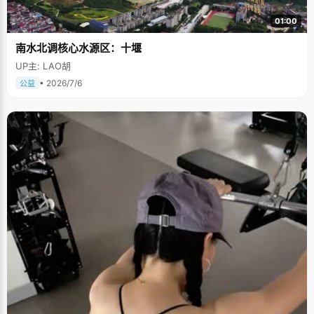
01:00
南水北调核心水源区：十堰
UP主: LAO胡
• 2026/7/6
公益