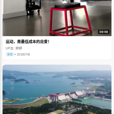
00:58
运动，是最低成本的自爱！
UP主: 婷婷
• 2026/7/8
体育