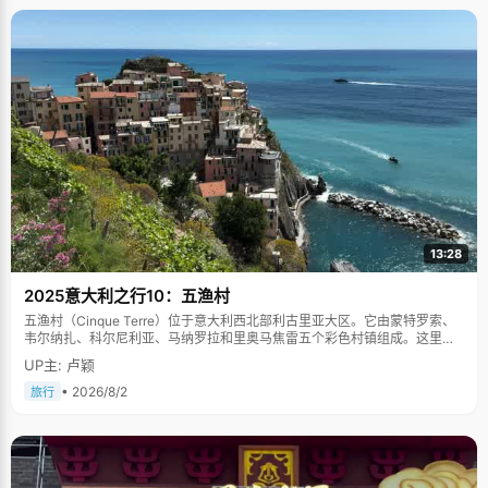
13:28
2025意大利之行10：五渔村
五渔村（Cinque Terre）位于意大利西北部利古里亚大区。它由蒙特罗索、
韦尔纳扎、科尔尼利亚、马纳罗拉和里奥马焦雷五个彩色村镇组成。这里依
山傍海，房屋色彩斑斓，1997年被列为世界文化遗产。
UP主: 卢颖
• 2026/8/2
旅行