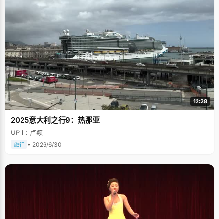
12:28
2025意大利之行9：热那亚
UP主: 卢颖
• 2026/6/30
旅行