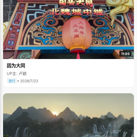
11:05
因为大同
UP主: 卢颖
• 2026/7/23
旅行