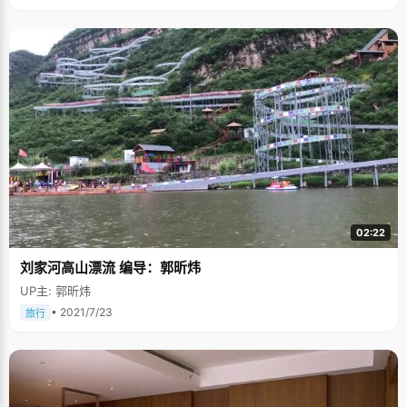
02:22
刘家河高山漂流 编导：郭昕炜
UP主: 郭昕炜
• 2021/7/23
旅行