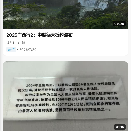
09:05
2025广西行2：中越德天板约瀑布
UP主: 卢颖
• 2026/7/20
旅行
01:16