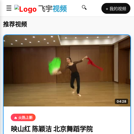
☰
飞宇
视频
🔍
+ 我的视频
推荐视频
04:28
🔥 火热上新
映山红 陈颖洁 北京舞蹈学院