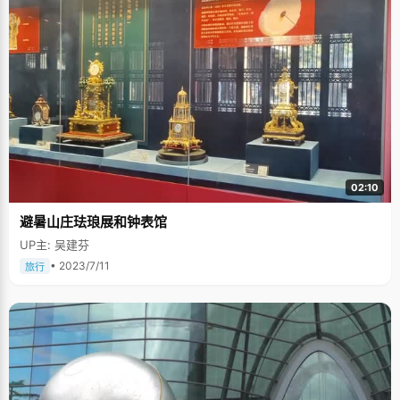
02:10
避暑山庄珐琅展和钟表馆
UP主: 吴建芬
• 2023/7/11
旅行