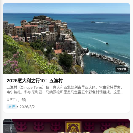
13:28
2025意大利之行10：五渔村
五渔村（Cinque Terre）位于意大利西北部利古里亚大区。它由蒙特罗索、
韦尔纳扎、科尔尼利亚、马纳罗拉和里奥马焦雷五个彩色村镇组成。这里依
山傍海，房屋色彩斑斓，1997年被列为世界文化遗产。
UP主: 卢颖
• 2026/8/2
旅行