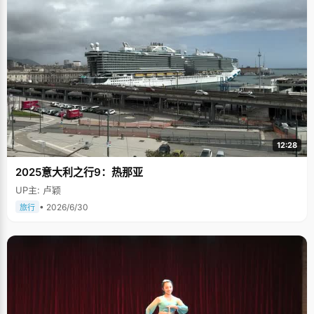
12:28
2025意大利之行9：热那亚
UP主: 卢颖
• 2026/6/30
旅行