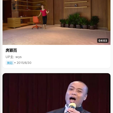
04:03
庹颖而
UP主: wys
• 2015/6/30
舞蹈