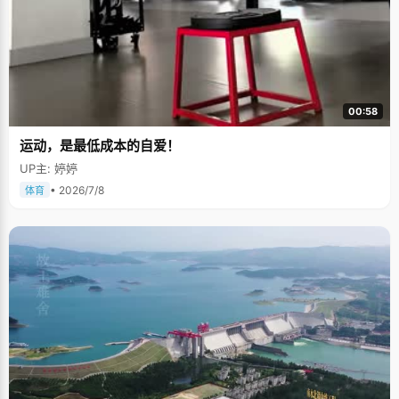
00:58
运动，是最低成本的自爱！
UP主: 婷婷
• 2026/7/8
体育