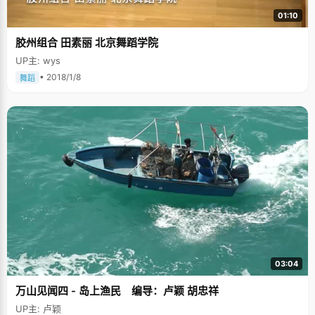
01:10
㬵州组合 田素丽 北京舞蹈学院
UP主: wys
• 2018/1/8
舞蹈
03:04
万山见闻四 - 岛上渔民 编导：卢颖 胡忠祥
UP主: 卢颖