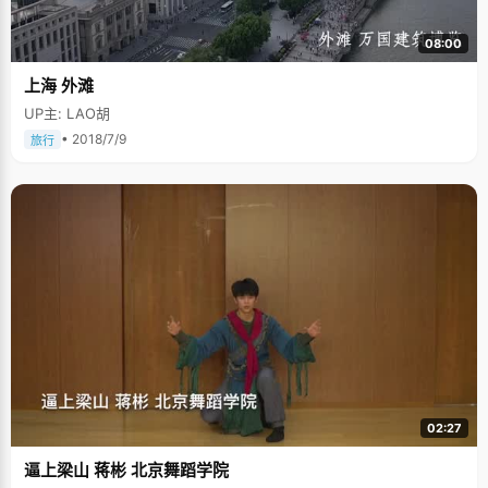
08:00
上海 外滩
UP主: LAO胡
• 2018/7/9
旅行
02:27
逼上梁山 蒋彬 北京舞蹈学院