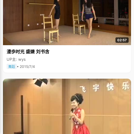
02:57
漫歩时光 盛婕 刘书含
UP主: wys
• 2015/7/4
舞蹈