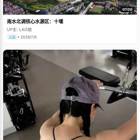
01:00
南水北调核心水源区：十堰
UP主: LAO胡
• 2026/7/6
公益