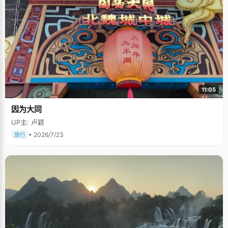
11:05
因为大同
UP主: 卢颖
• 2026/7/23
旅行