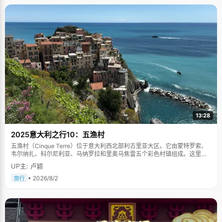
13:28
2025意大利之行10：五渔村
五渔村（Cinque Terre）位于意大利西北部利古里亚大区。它由蒙特罗索、
韦尔纳扎、科尔尼利亚、马纳罗拉和里奥马焦雷五个彩色村镇组成。这里依
山傍海，房屋色彩斑斓，1997年被列为世界文化遗产。
UP主: 卢颖
• 2026/8/2
旅行