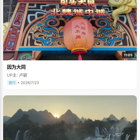
11:05
因为大同
UP主: 卢颖
• 2026/7/23
旅行