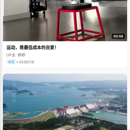
00:58
运动，是最低成本的自爱！
UP主: 婷婷
• 2026/7/8
体育