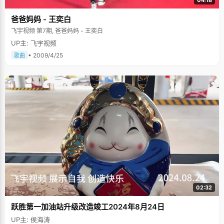
04:18
爸爸妈妈 - 王奕白
飞宇视频 第7期, 爸爸妈妈 - 王奕白
UP主: 飞宇视频
• 2009/4/25
歌曲
02:32
跃胜第一加油站升级改造竣工2024年8月24日
UP主: 侯海涛