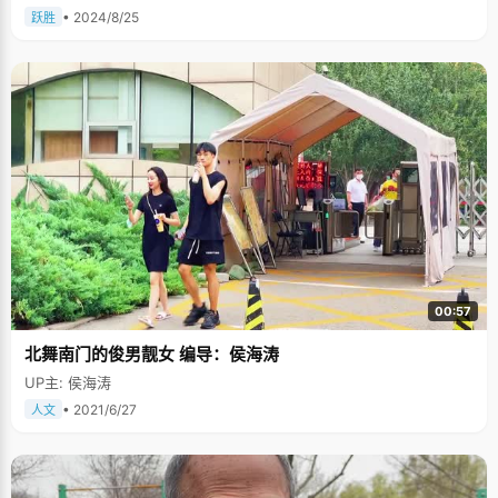
• 2024/8/25
跃胜
00:57
北舞南门的俊男靓女 编导：侯海涛
UP主: 侯海涛
• 2021/6/27
人文