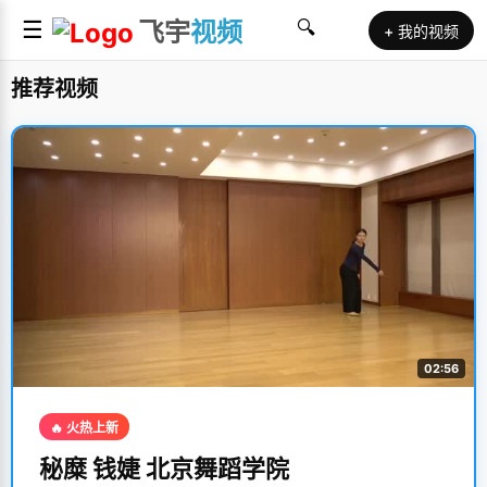
☰
飞宇
视频
🔍
+ 我的视频
推荐视频
02:56
🔥 火热上新
秘糜 钱婕 北京舞蹈学院