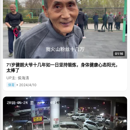
01:16
71岁健朗大爷十几年如一日坚持锻炼，身体健康心态阳光，
太棒了
UP主: 侯海涛
• 2024/4/10
体育