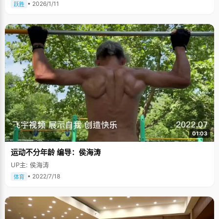
• 2026/1/11
跃胜
01:03
运动不分年龄 编导：侯海涛
UP主: 侯海涛
• 2022/7/18
体育