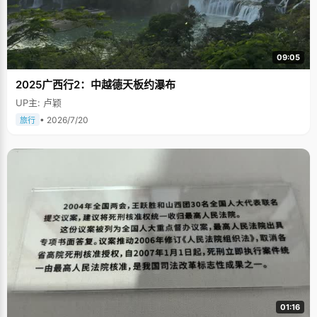
09:05
2025广西行2：中越德天板约瀑布
UP主: 卢颖
• 2026/7/20
旅行
01:16