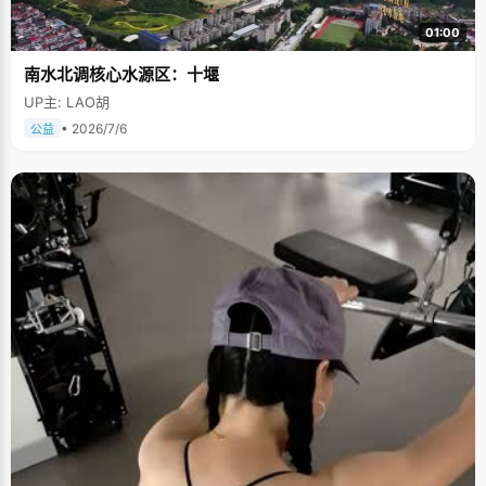
01:00
南水北调核心水源区：十堰
UP主: LAO胡
• 2026/7/6
公益