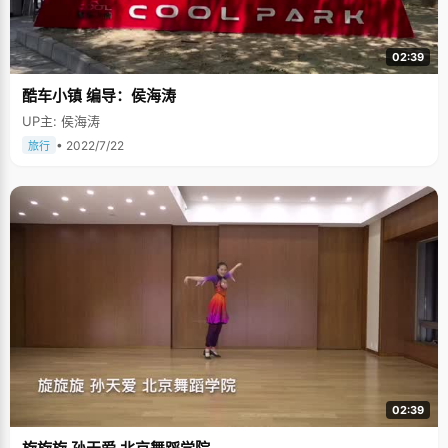
02:39
酷车小镇 编导：侯海涛
UP主: 侯海涛
• 2022/7/22
旅行
02:39