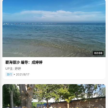
02:06
碧海银沙 编导：成婷婷
UP主: 婷婷
• 2021/8/17
旅行