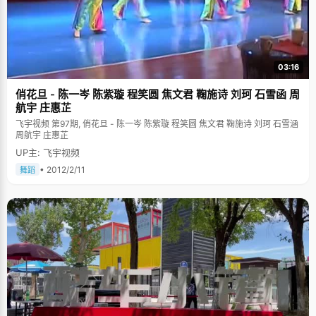
03:16
俏花旦 - 陈一岑 陈紫璇 程笑圆 焦文君 鞠施诗 刘珂 石雪函 周
航宇 庄惠芷
飞宇视频 第97期, 俏花旦 - 陈一岑 陈紫璇 程笑圆 焦文君 鞠施诗 刘珂 石雪涵
周航宇 庄惠芷
UP主: 飞宇视频
• 2012/2/11
舞蹈