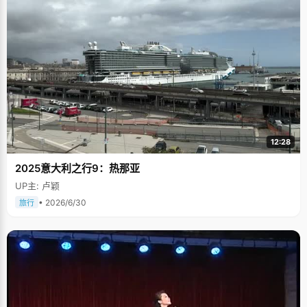
12:28
2025意大利之行9：热那亚
UP主: 卢颖
• 2026/6/30
旅行