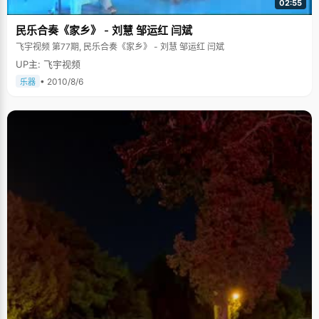
02:55
民乐合奏《家乡》 - 刘慧 邹运红 闫斌
飞宇视频 第77期, 民乐合奏《家乡》 - 刘慧 邹运红 闫斌
UP主: 飞宇视频
• 2010/8/6
乐器