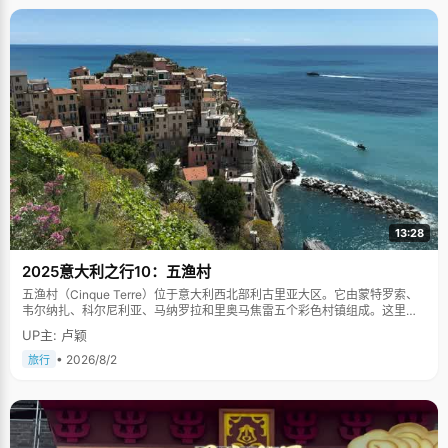
13:28
2025意大利之行10：五渔村
五渔村（Cinque Terre）位于意大利西北部利古里亚大区。它由蒙特罗索、
韦尔纳扎、科尔尼利亚、马纳罗拉和里奥马焦雷五个彩色村镇组成。这里依
山傍海，房屋色彩斑斓，1997年被列为世界文化遗产。
UP主: 卢颖
• 2026/8/2
旅行