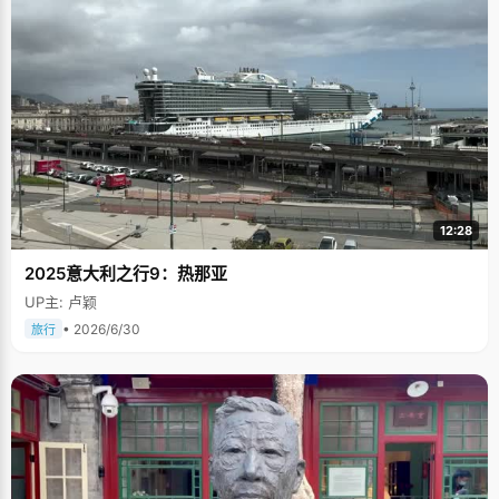
12:28
2025意大利之行9：热那亚
UP主: 卢颖
• 2026/6/30
旅行