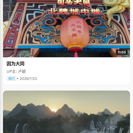
11:05
因为大同
UP主: 卢颖
• 2026/7/23
旅行