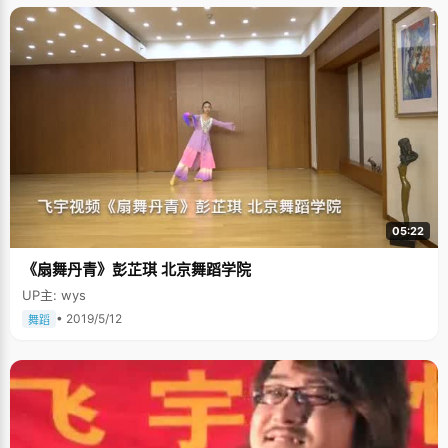
05:22
《扇舞丹青》彭芷琪 北京舞蹈学院
UP主: wys
• 2019/5/12
舞蹈