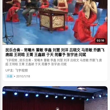
02:16
民乐合奏 - 常曦木 董敏 李鑫 刘慧 刘洋 吕晓文 马思敏 乔鹏飞
唐超 王玥晗 王菁 王鑫颖 于天 苑馨予 张宇迪 闫斌
飞宇视频 , 民乐合奏 - 常曦木 董敏 李鑫 刘慧 刘洋 吕晓文 马思敏 乔鹏飞 唐
超 王玥晗 王菁 王鑫颖 于天 苑馨予 张宇迪 闫斌
UP主: 飞宇视频
• 2010/1/18
乐器