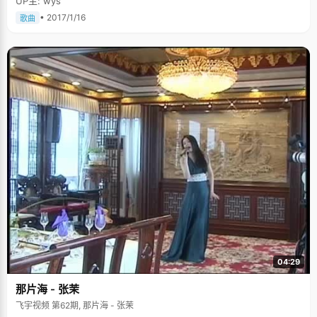
UP主: wys
• 2017/1/16
歌曲
04:29
那片海 - 张茉
飞宇视频 第62期, 那片海 - 张茉