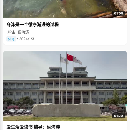
01:09
冬泳是一个循序渐进的过程
UP主: 侯海涛
• 2024/1/3
体育
01:20
爱生活爱读书 编导：侯海涛