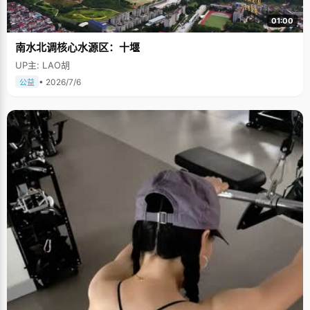
01:00
南水北调核心水源区：十堰
UP主: LAO胡
• 2026/7/6
公益