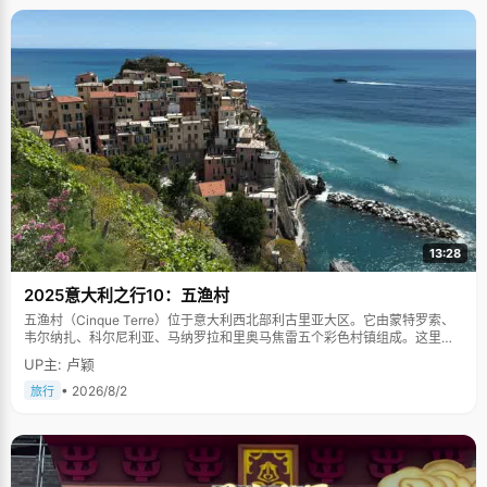
13:28
2025意大利之行10：五渔村
五渔村（Cinque Terre）位于意大利西北部利古里亚大区。它由蒙特罗索、
韦尔纳扎、科尔尼利亚、马纳罗拉和里奥马焦雷五个彩色村镇组成。这里依
山傍海，房屋色彩斑斓，1997年被列为世界文化遗产。
UP主: 卢颖
• 2026/8/2
旅行