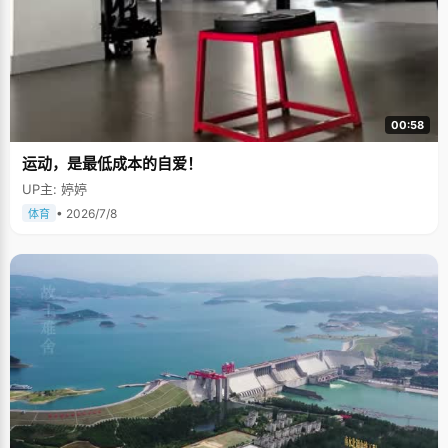
00:58
运动，是最低成本的自爱！
UP主: 婷婷
• 2026/7/8
体育