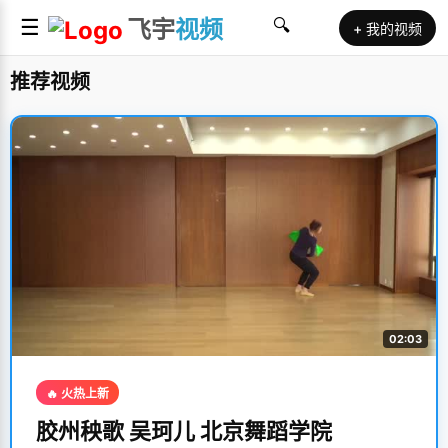
☰
飞宇
视频
🔍
+ 我的视频
推荐视频
02:03
🔥 火热上新
胶州秧歌 吴珂儿 北京舞蹈学院