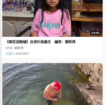
04:40
《疯狂动物城》台词片段展示 编导：郭昕炜
UP主: 郭昕炜
• 2020/8/27
人文