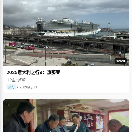
12:28
2025意大利之行9：热那亚
UP主: 卢颖
• 2026/6/30
旅行