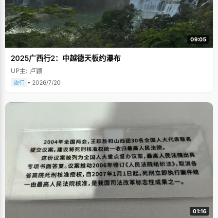
09:05
2025广西行2：中越德天板约瀑布
UP主: 卢颖
• 2026/7/20
旅行
01:16