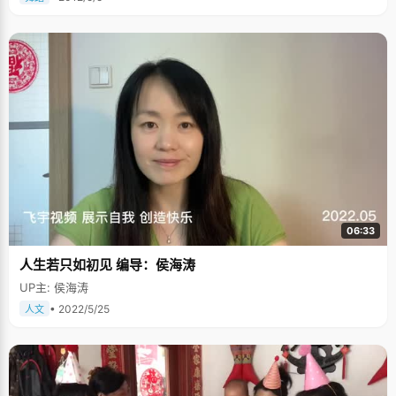
06:33
人生若只如初见 编导：侯海涛
UP主: 侯海涛
• 2022/5/25
人文