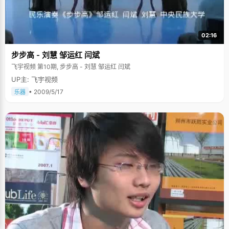
02:16
步步高 - 刘慧 邹运红 闫斌
飞宇视频 第10期, 步步高 - 刘慧 邹运红 闫斌
UP主: 飞宇视频
• 2009/5/17
乐器