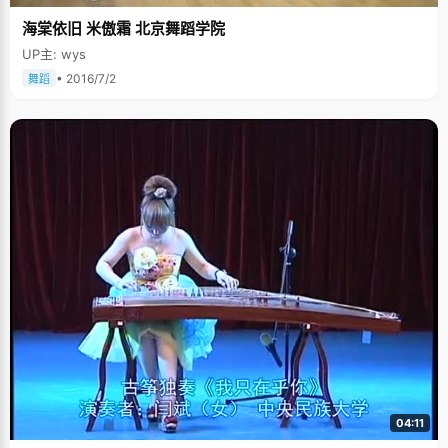
海棠依旧 米傲霜 北京舞蹈学院
UP主: wys
• 2016/7/2
舞蹈
04:11