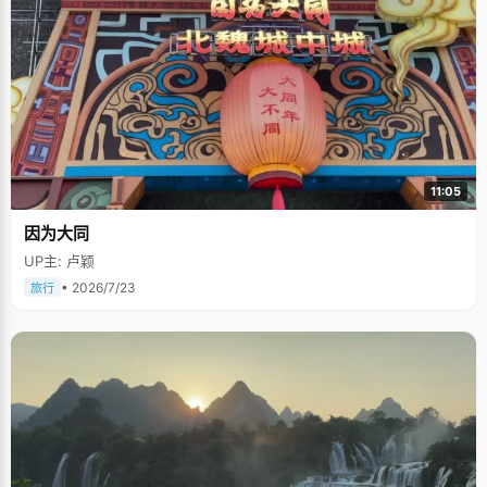
11:05
因为大同
UP主: 卢颖
• 2026/7/23
旅行