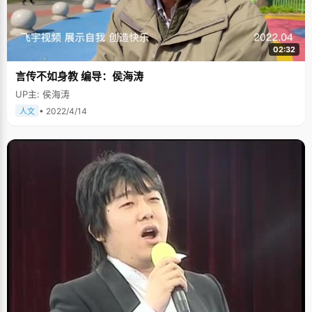
02:32
言传不如身教 编导：侯海涛
UP主: 侯海涛
• 2022/4/14
人文