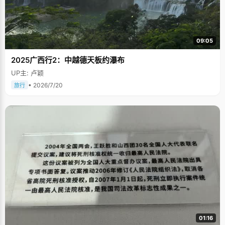
09:05
2025广西行2：中越德天板约瀑布
UP主: 卢颖
• 2026/7/20
旅行
01:16