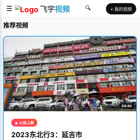
☰
飞宇
视频
🔍
+ 我的视频
推荐视频
08:40
🔥 火热上新
2023东北行3：延吉市