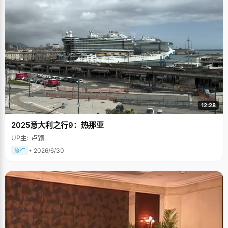
12:28
2025意大利之行9：热那亚
UP主: 卢颖
• 2026/6/30
旅行