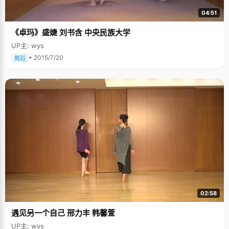
04:51
《卓玛》盛婕 刘书含 中央民族大学
UP主: wys
• 2015/7/20
舞蹈
02:58
遇见另一个自己 邢力丰 韩馨萱
UP主: wys