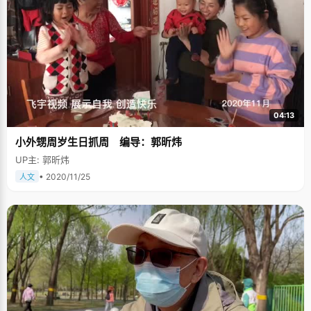
04:13
小外甥周岁生日抓周 编导：郭昕炜
UP主: 郭昕炜
• 2020/11/25
人文