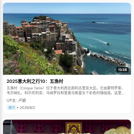
13:28
2025意大利之行10：五渔村
五渔村（Cinque Terre）位于意大利西北部利古里亚大区。它由蒙特罗索、
韦尔纳扎、科尔尼利亚、马纳罗拉和里奥马焦雷五个彩色村镇组成。这里依
山傍海，房屋色彩斑斓，1997年被列为世界文化遗产。
UP主: 卢颖
• 2026/8/2
旅行