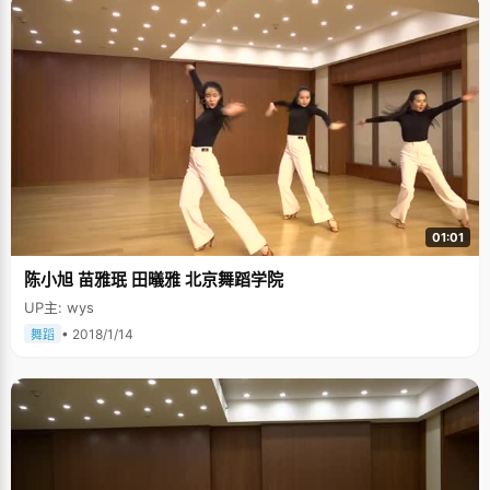
01:01
陈小旭 苗雅珉 田㬢雅 北京舞蹈学院
UP主: wys
• 2018/1/14
舞蹈