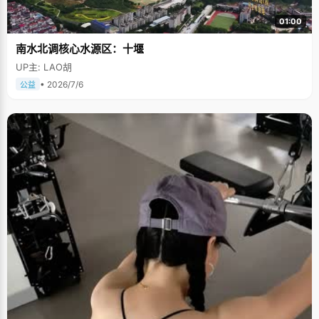
01:00
南水北调核心水源区：十堰
UP主: LAO胡
• 2026/7/6
公益