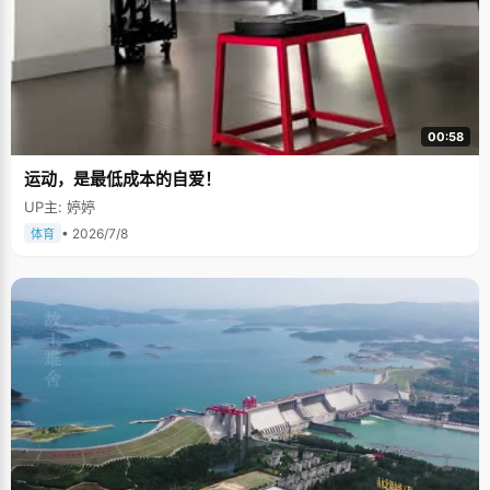
00:58
运动，是最低成本的自爱！
UP主: 婷婷
• 2026/7/8
体育