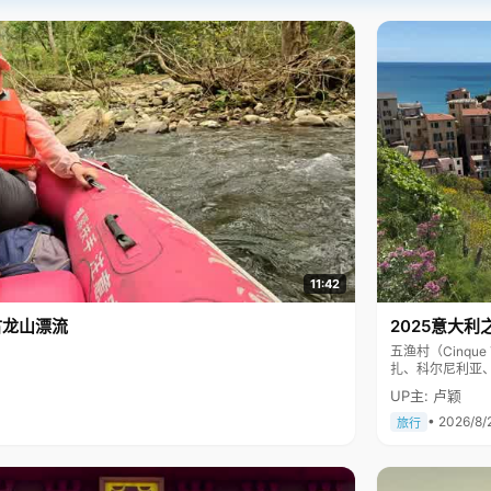
11:42
古龙山漂流
2025意大利
五渔村（Cinq
扎、科尔尼利亚
色彩斑斓，199
UP主: 卢颖
• 2026/8/
旅行