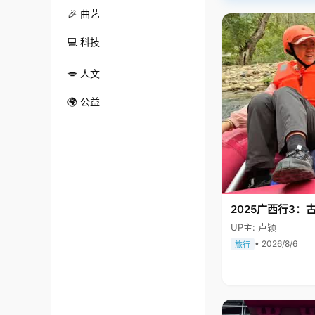
🎉 曲艺
💻 科技
💋 人文
🌍 公益
2025广西行3：
UP主: 卢颖
• 2026/8/6
旅行