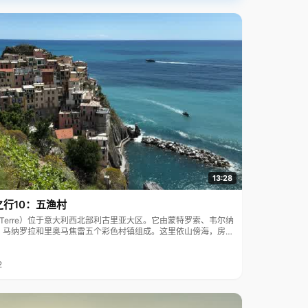
13:28
之行10：五渔村
ue Terre）位于意大利西北部利古里亚大区。它由蒙特罗索、韦尔纳
、马纳罗拉和里奥马焦雷五个彩色村镇组成。这里依山傍海，房屋
7年被列为世界文化遗产。
2