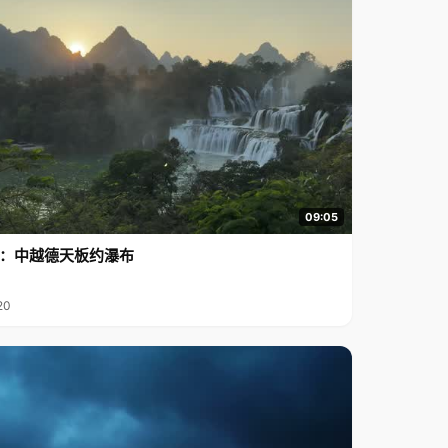
09:05
行2：中越德天板约瀑布
20