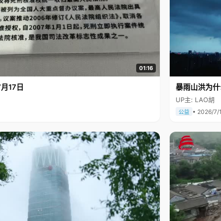
01:16
月17日
暴雨山洪为什
UP主: LAO胡
• 2026/7/
公益