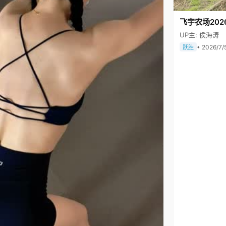
飞宇农场202
UP主: 侯海涛
• 2026/7/
跃胜