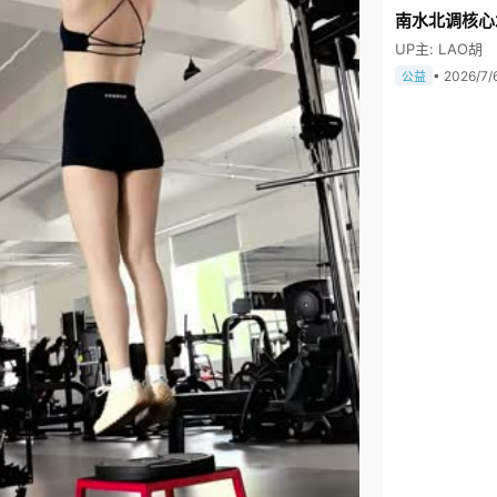
南水北调核心
UP主: LAO胡
• 2026/7/
公益