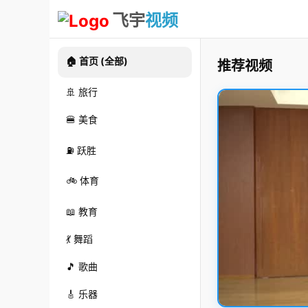
飞宇
视频
🏠 首页 (全部)
推荐视频
🚢 旅行
🍔 美食
⛽ 跃胜
🚲 体育
📖 教育
💃 舞蹈
🎵 歌曲
🎸 乐器