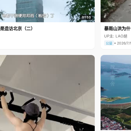
01:53
是造访北京（二）
暴雨山洪为什
UP主: LAO胡
• 2026/7/
公益