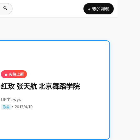
🔍
+ 我的视频
🔥 火热上新
红玫 张天航 北京舞蹈学院
UP主: wys
• 2017/4/10
歌曲