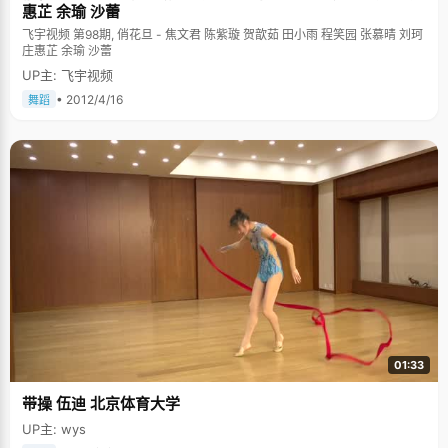
惠芷 余瑜 沙蕾
飞宇视频 第98期, 俏花旦 - 焦文君 陈紫璇 贺歆茹 田小雨 程笑园 张慕晴 刘珂
庄惠芷 余瑜 沙蕾
UP主: 飞宇视频
• 2012/4/16
舞蹈
01:33
带操 伍迪 北京体育大学
UP主: wys