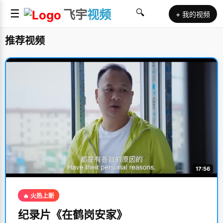
☰
飞宇
视频
🔍
+ 我的视频
推荐视频
17:56
🔥 火热上新
纪录片《在鹤岗安家》