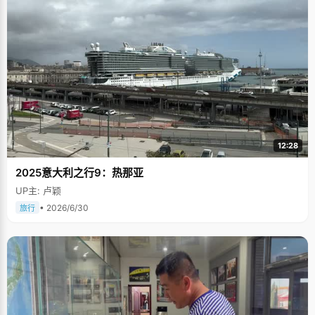
12:28
2025意大利之行9：热那亚
UP主: 卢颖
• 2026/6/30
旅行