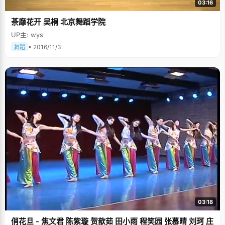
03:16
荼靡花开 吴桐 北京舞蹈学院
UP主: wys
• 2016/11/3
舞蹈
03:18
俏花旦 - 焦文君 陈紫璇 贺歆茹 田小雨 程笑园 张慕晴 刘珂 庄