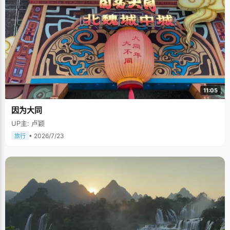
11:05
因为大同
UP主: 卢颖
• 2026/7/23
旅行