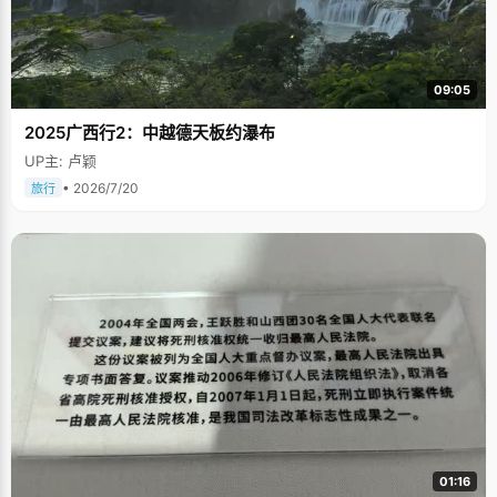
09:05
2025广西行2：中越德天板约瀑布
UP主: 卢颖
• 2026/7/20
旅行
01:16