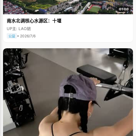
01:00
南水北调核心水源区：十堰
UP主: LAO胡
• 2026/7/6
公益