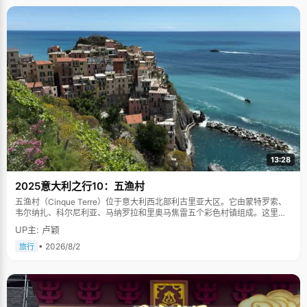
13:28
2025意大利之行10：五渔村
五渔村（Cinque Terre）位于意大利西北部利古里亚大区。它由蒙特罗索、
韦尔纳扎、科尔尼利亚、马纳罗拉和里奥马焦雷五个彩色村镇组成。这里依
山傍海，房屋色彩斑斓，1997年被列为世界文化遗产。
UP主: 卢颖
• 2026/8/2
旅行