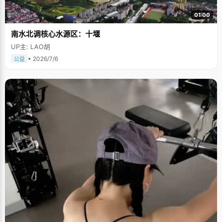
01:00
南水北调核心水源区：十堰
UP主: LAO胡
• 2026/7/6
公益