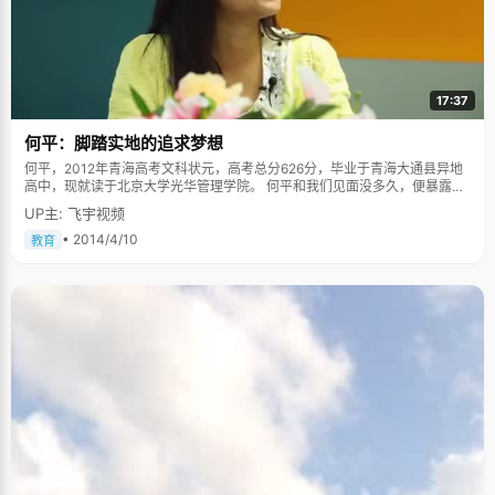
17:37
何平：脚踏实地的追求梦想
何平，2012年青海高考文科状元，高考总分626分，毕业于青海大通县异地
高中，现就读于北京大学光华管理学院。 何平和我们见面没多久，便暴露了
自己的真实性格，她说自己虽然看起来很文静，但本质上则是一枚"吃货+二
UP主: 飞宇视频
货"。性格开朗的她，笑哈哈地和我们分享了许多成长中的故事。 童年：有礼
貌的"小男孩" 何平是被姥姥姥爷带大的。小的时候，身边的小伙伴都是小男
• 2014/4/10
教育
孩儿，这导致何平的性格也十分外向可爱。小的时候，她与小伙伴们到家属
院后面的山上"探险"，不小心闯到了农家的菜地，结果被人追着仓惶地跑了
出来。何平作为唯一一个姑娘，必然跑的慢，她发现了近路正要跑下来的时
候，却被小伙伴急忙制止住了。原来，她一着急不小心跑到了山坡的坟地
上。你以为这会吓哭小何平么？作为一个勇敢的"女汉子"，何平回到家就把
这件非常恐怖的事忘到脑后了，继续过着快乐的金色童年。 长大了以后，何
平的爱好就变得"淑女"了很多，她喜欢书法，爸爸妈妈就送她去学习写字；
后来又觉得喜欢画画，爸爸妈妈听从她的意愿，送她去学习了画画；后来小
何平认为，弹钢琴的女生好漂亮，自然，她也能够按照自己的意愿去学习了
钢琴。正是在这样宽松又自由的成长环境中，何平一直过着非常快乐的日
子。爸妈对她唯一的要求就是要她懂礼貌，很小的时候爸妈就会教她如何使
用谦词敬词、如何正确的折叠信件，从小的耳濡目染，让何平变得非常懂事
有礼貌，这也让她在以后的日子里受益颇深。 青春期：求学在外的好学生 中
考结束以后，何平就和同行的60个小伙伴来到了辽宁学习。从青海到辽宁，