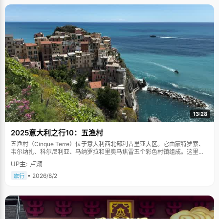
13:28
2025意大利之行10：五渔村
五渔村（Cinque Terre）位于意大利西北部利古里亚大区。它由蒙特罗索、
韦尔纳扎、科尔尼利亚、马纳罗拉和里奥马焦雷五个彩色村镇组成。这里依
山傍海，房屋色彩斑斓，1997年被列为世界文化遗产。
UP主: 卢颖
• 2026/8/2
旅行