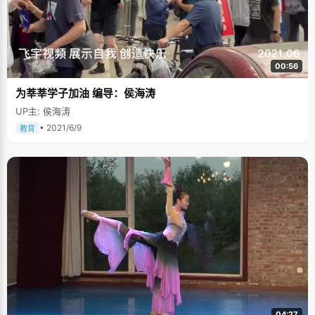
00:56
为莘莘学子加油 编导：侯海涛
UP主: 侯海涛
• 2021/6/9
教育
04:27