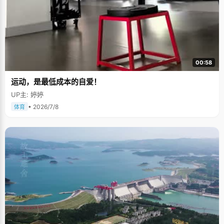
00:58
运动，是最低成本的自爱！
UP主: 婷婷
• 2026/7/8
体育