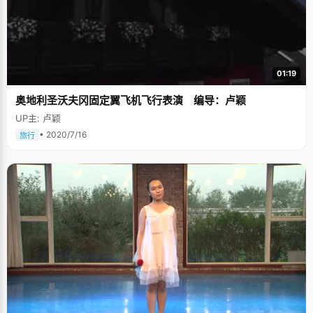
01:19
奥地利圣沃夫冈固定翼飞机飞行表演 编导：卢颖
UP主: 卢颖
• 2020/7/16
旅行