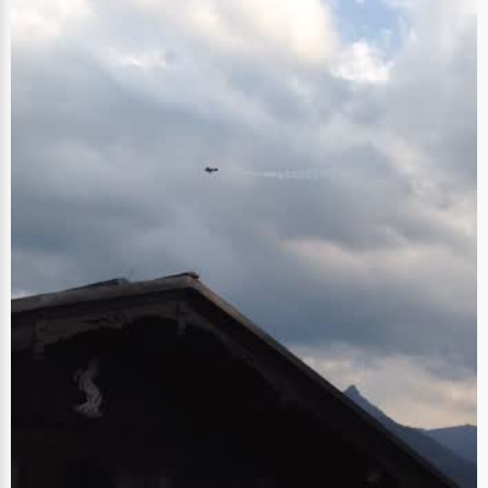
三千多公里的距离和15、6岁的年纪，何平开始了非常自立的生活。由于一直
在外求学，何平数数指头告诉我们，自己已经连着5年没有在家过过中秋节、
元宵节、端午节了。 身边的老师和蔼可亲，朋友也都善解人意，何平很快便
适应了新的环境，投入到紧张的学习中。这三年的高中生活，何平的成绩一
直名列前茅。她选择学习文科，却能够给理科生讲更加复杂的数学题。独自
在外求学，经历着懵懵懂懂的青春期，何平收获了好的成绩和非常珍贵的友
谊。同宿舍的7个姑娘，有6个同在北京上学，现在周末的时候，几个好朋友
还会聚在一起吃饭、聊天，说起这些好朋友的时候，她的脸上是禁不住地喜
悦的神色。 大学：脚踏实地 追求梦想 来到北京大学以后，何平也开始更深
层次的学习，她告诉我们，北大的学习环境是非常自由的，同学们的思想都
很活跃、不会拘泥于某一点中，最重要的是，通过不断的学习，能够发现自
己真正想做的事情。 何平现在在北大的光华管理学院学习经管方面的知识，
与此同时，她也正在学习艺术学院的双学位，学习影视方面的知识。在看过
早期的无声黑白电影《神女》之后，何平被这种影视的魅力深深打动，她
说，越来越觉得电影电视剧特别神奇，就更想去接触它们。除了学习影视方
面的知识，何平还亲自上阵，导演了一个英文版的《孔雀东南飞》。谈到看
到这个剧被表演出来时，作为导演感觉如何，何平十分开心又幽默地说："就
像看到自己的孩子终于考上大学了！" 现在才大二的何平还有很多的时间可以
去学习，她说她也希望未来的生活从事着自己喜欢的工作，在工作之余能够
有机会参与影视这方面的创作。未来的路很长，也希望何平能够拥有一路顺
风的好运气。