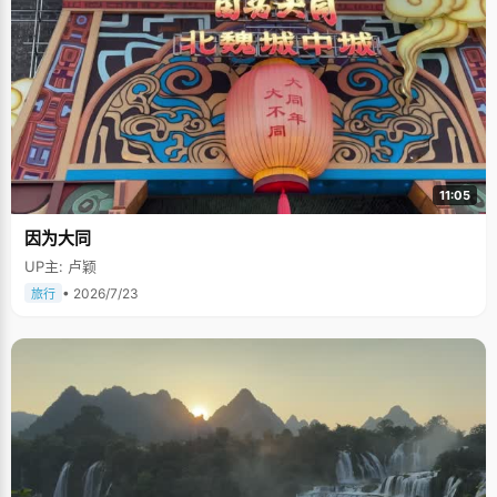
11:05
因为大同
UP主: 卢颖
• 2026/7/23
旅行