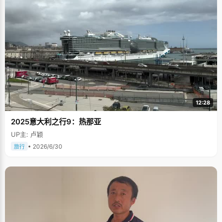
12:28
2025意大利之行9：热那亚
UP主: 卢颖
• 2026/6/30
旅行