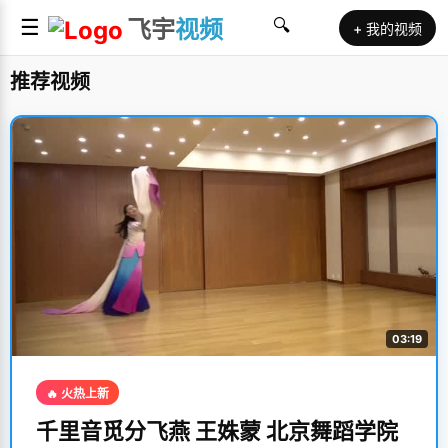
☰
飞宇
视频
🔍
+ 我的视频
推荐视频
03:19
🔥 火热上新
千里音觅分飞燕 王姝蒙 北京舞蹈学院