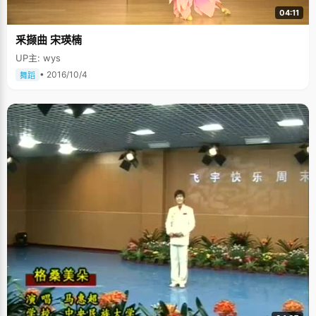
04:11
釆撷曲 宋瑛楠
UP主: wys
• 2016/10/4
舞蹈