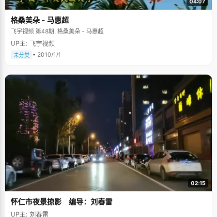
04:07
格桑美朵 - 马惠超
飞宇视频 第48期, 格桑美朵 - 马惠超
UP主: 飞宇视频
• 2010/1/1
未分类
02:15
怀仁市夜景掠影 编导：刘春雷
UP主: 刘春雷