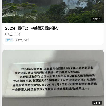
09:05
2025广西行2：中越德天板约瀑布
UP主: 卢颖
• 2026/7/20
旅行
01:16