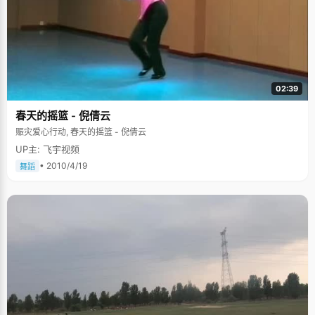
02:39
春天的摇篮 - 倪倩云
赈灾爱心行动, 春天的摇篮 - 倪倩云
UP主: 飞宇视频
• 2010/4/19
舞蹈