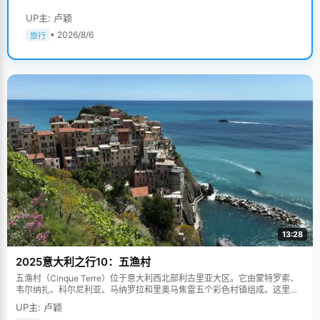
UP主: 卢颖
• 2026/8/6
旅行
13:28
2025意大利之行10：五渔村
五渔村（Cinque Terre）位于意大利西北部利古里亚大区。它由蒙特罗索、
韦尔纳扎、科尔尼利亚、马纳罗拉和里奥马焦雷五个彩色村镇组成。这里依
山傍海，房屋色彩斑斓，1997年被列为世界文化遗产。
UP主: 卢颖