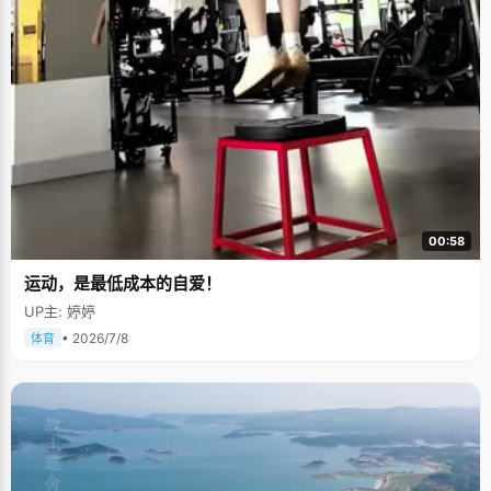
00:58
运动，是最低成本的自爱！
UP主: 婷婷
• 2026/7/8
体育