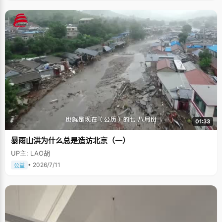
01:33
暴雨山洪为什么总是造访北京（一）
UP主: LAO胡
• 2026/7/11
公益