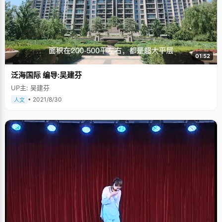
01:52
泛海国际 编导:吴建芬
UP主: 吴建芬
• 2021/8/30
人文