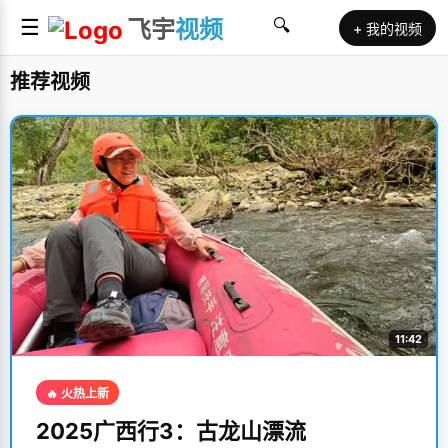
☰
飞宇
视频
🔍
+ 我的视频
推荐视频
11:42
🔥 火热上新
2025广西行3：古龙山漂流