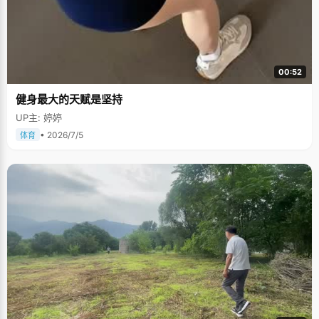
00:52
健身最大的天赋是坚持
UP主: 婷婷
• 2026/7/5
体育