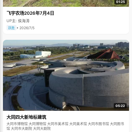
01:25
飞宇农场2026年7月4日
UP主: 侯海涛
• 2026/7/5
跃胜
05:22
大同四大新地标建筑
大同市博物馆 大同博物馆 大同市美术馆 大同美术馆 大同市图书馆 大同图书
馆 大同市大剧院 大同大剧院