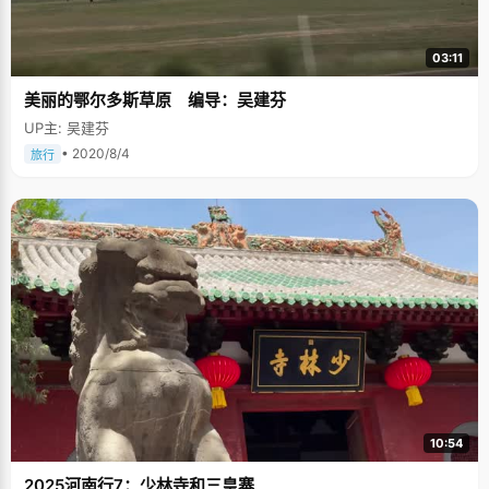
03:11
美丽的鄂尔多斯草原 编导：吴建芬
UP主: 吴建芬
• 2020/8/4
旅行
10:54
2025河南行7：少林寺和三皇寨