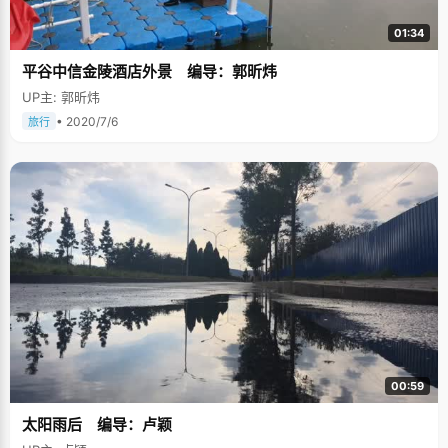
01:34
平谷中信金陵酒店外景 编导：郭昕炜
UP主: 郭昕炜
• 2020/7/6
旅行
00:59
太阳雨后 编导：卢颖