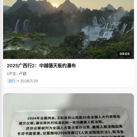
09:05
2025广西行2：中越德天板约瀑布
UP主: 卢颖
• 2026/7/20
旅行