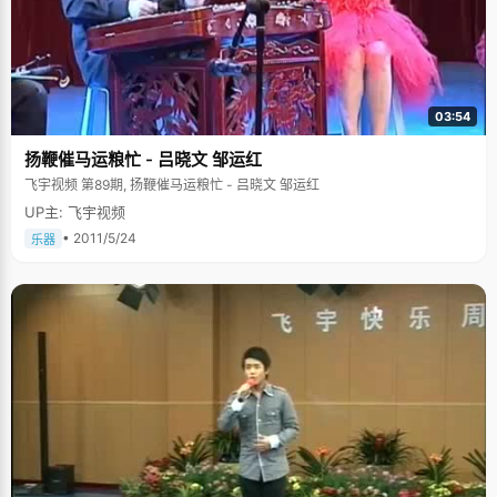
03:54
扬鞭催马运粮忙 - 吕晓文 邹运红
飞宇视频 第89期, 扬鞭催马运粮忙 - 吕晓文 邹运红
UP主: 飞宇视频
• 2011/5/24
乐器