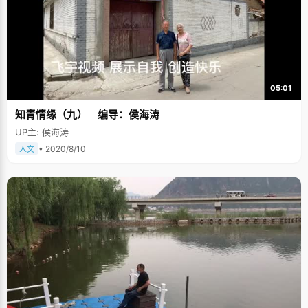
05:01
知青情缘（九） 编导：侯海涛
UP主: 侯海涛
• 2020/8/10
人文