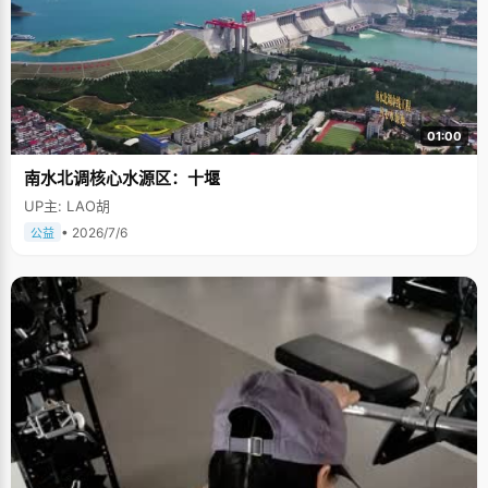
01:00
南水北调核心水源区：十堰
UP主: LAO胡
• 2026/7/6
公益