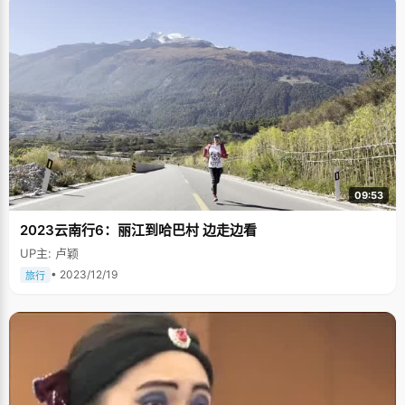
09:53
2023云南行6：丽江到哈巴村 边走边看
UP主: 卢颖
• 2023/12/19
旅行