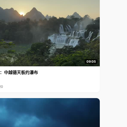
09:05
行2：中越德天板约瀑布
20