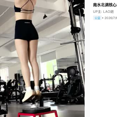
南水北调核心
UP主: LAO胡
• 2026/7/
公益