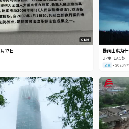
01:16
月17日
暴雨山洪为什
UP主: LAO胡
• 2026/7/
公益