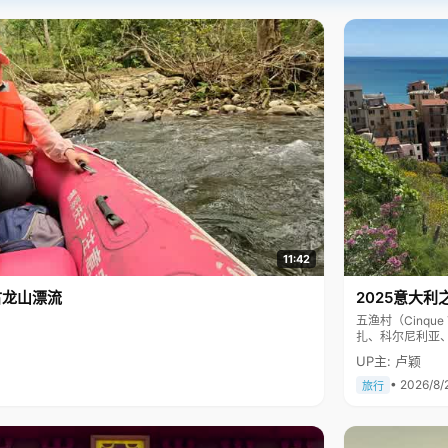
11:42
古龙山漂流
2025意大利
五渔村（Cinq
扎、科尔尼利亚
色彩斑斓，199
UP主: 卢颖
• 2026/8/
旅行