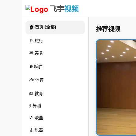
飞宇
视频
🏠 首页 (全部)
推荐视频
🚢 旅行
🍔 美食
⛽ 跃胜
🚲 体育
📖 教育
💃 舞蹈
🎵 歌曲
🎸 乐器