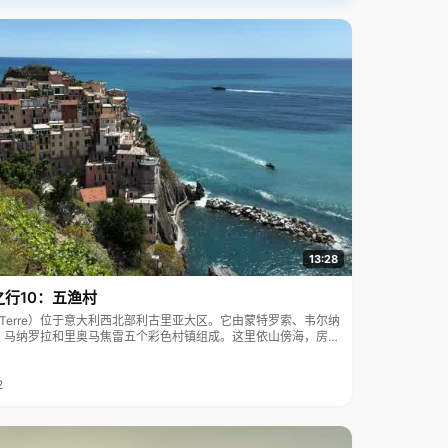
13:28
之行10：五渔村
ue Terre）位于意大利西北部利古里亚大区。它由蒙特罗索、韦尔纳
、马纳罗拉和里奥马焦雷五个彩色村镇组成。这里依山傍海，房屋
7年被列为世界文化遗产。
2