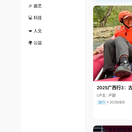
🎉 曲艺
💻 科技
💋 人文
🌍 公益
2025广西行3：
UP主: 卢颖
• 2026/8/6
旅行