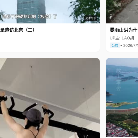
01:53
是造访北京（二）
暴雨山洪为什
UP主: LAO胡
• 2026/7/
公益