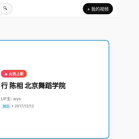
🔍
+ 我的视频
🔥 火热上新
行 陈相 北京舞蹈学院
UP主: wys
• 2017/12/12
舞蹈