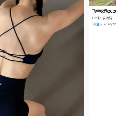
飞宇农场202
UP主: 侯海涛
• 2026/7/
跃胜