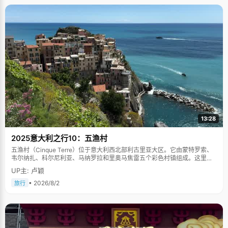
13:28
2025意大利之行10：五渔村
五渔村（Cinque Terre）位于意大利西北部利古里亚大区。它由蒙特罗索、
韦尔纳扎、科尔尼利亚、马纳罗拉和里奥马焦雷五个彩色村镇组成。这里依
山傍海，房屋色彩斑斓，1997年被列为世界文化遗产。
UP主: 卢颖
• 2026/8/2
旅行