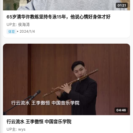
01:21
65岁清华许教练坚持冬泳15年，他说心情好身体才好
UP主: 侯海涛
• 2024/1/4
体育
04:46
行云流水 王李傲恒 中国音乐学院
UP主: wys