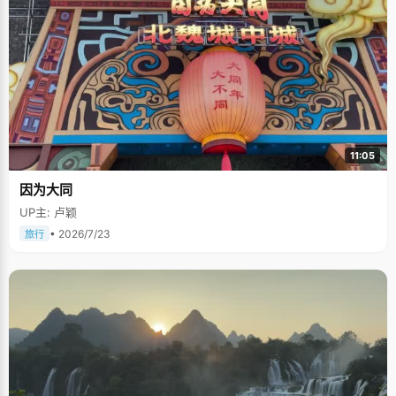
11:05
因为大同
UP主: 卢颖
• 2026/7/23
旅行