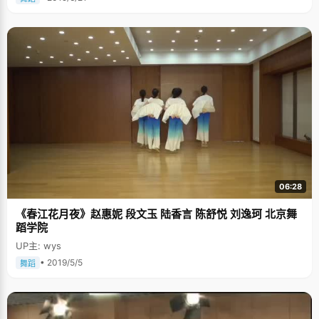
06:28
《春江花月夜》赵惠妮 段文玉 陆香言 陈舒悦 刘逸珂 北京舞
蹈学院
UP主: wys
• 2019/5/5
舞蹈