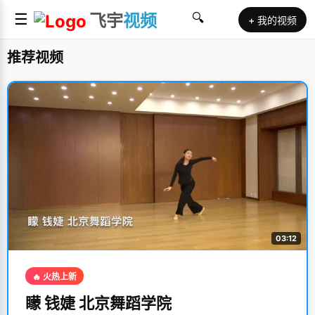
☰
飞宇
视频
🔍
+ 我的视频
推荐视频
03:12
🔥 火热上新
矇 钱婕 北京舞蹈学院