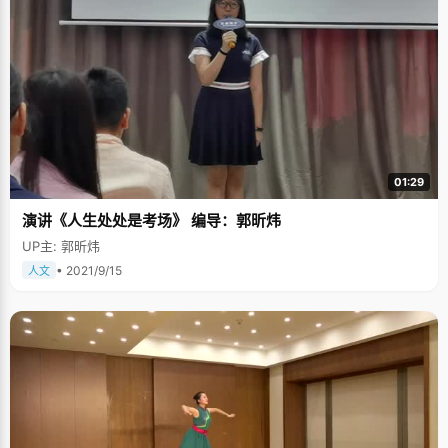
01:29
演讲《人生处处是考场》 编导：郭昕炜
UP主: 郭昕炜
• 2021/9/15
人文