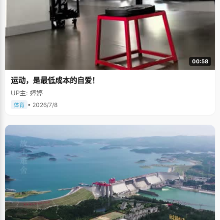
00:58
运动，是最低成本的自爱！
UP主: 婷婷
• 2026/7/8
体育