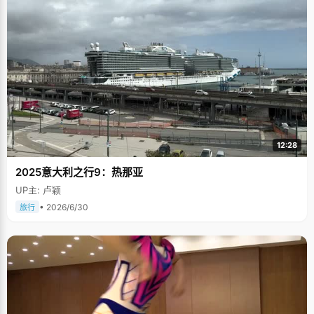
12:28
2025意大利之行9：热那亚
UP主: 卢颖
• 2026/6/30
旅行