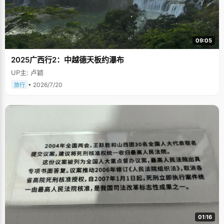
09:05
2025广西行2：中越德天板约瀑布
UP主: 卢颖
• 2026/7/20
旅行
01:16