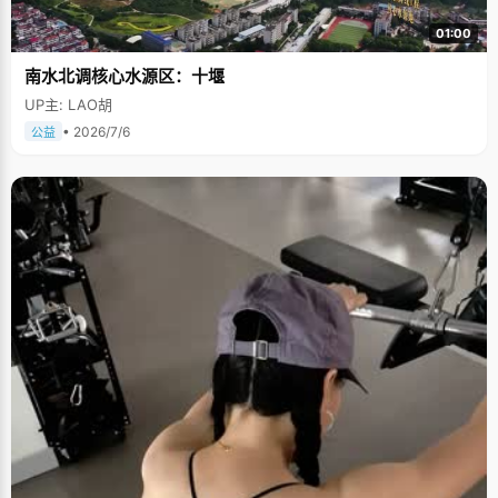
01:00
南水北调核心水源区：十堰
UP主: LAO胡
• 2026/7/6
公益