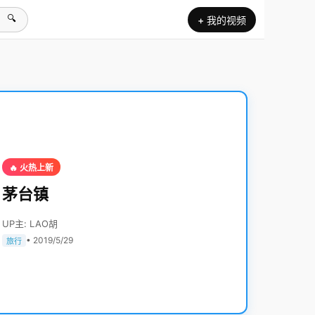
🔍
+ 我的视频
🔥 火热上新
茅台镇
UP主: LAO胡
• 2019/5/29
旅行