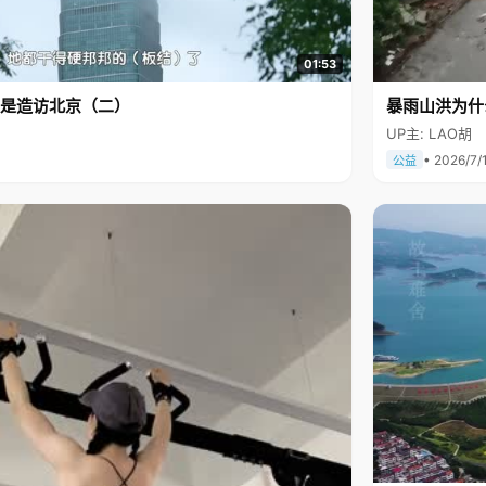
01:53
是造访北京（二）
暴雨山洪为什
UP主: LAO胡
• 2026/7/
公益