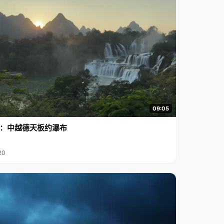
09:05
行2：中越德天板约瀑布
20