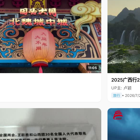
11:05
2025广西
UP主: 卢颖
• 2026/7/
旅行