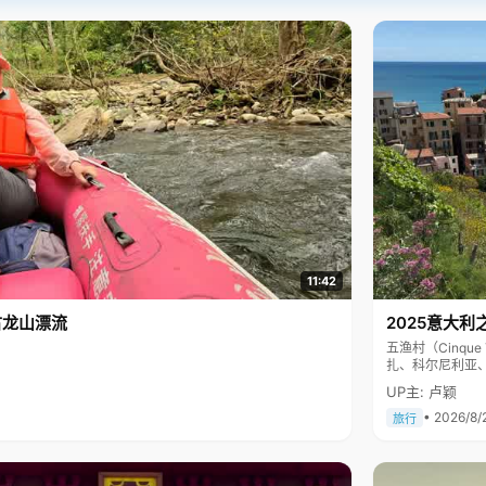
11:42
古龙山漂流
2025意大利
五渔村（Cinq
扎、科尔尼利亚
色彩斑斓，199
UP主: 卢颖
• 2026/8/
旅行