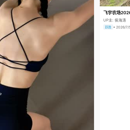
飞宇农场202
UP主: 侯海涛
• 2026/7/
跃胜