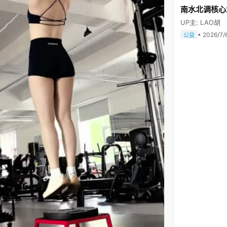
南水北调核心
UP主: LAO胡
• 2026/7/
公益