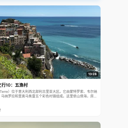
13:28
之行10：五渔村
ue Terre）位于意大利西北部利古里亚大区。它由蒙特罗索、韦尔纳
、马纳罗拉和里奥马焦雷五个彩色村镇组成。这里依山傍海，房屋
7年被列为世界文化遗产。
2