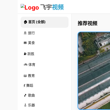
飞宇
视频
🏠 首页 (全部)
推荐视频
🚢 旅行
🍔 美食
⛽ 跃胜
🚲 体育
📖 教育
💃 舞蹈
🎵 歌曲
🎸 乐器