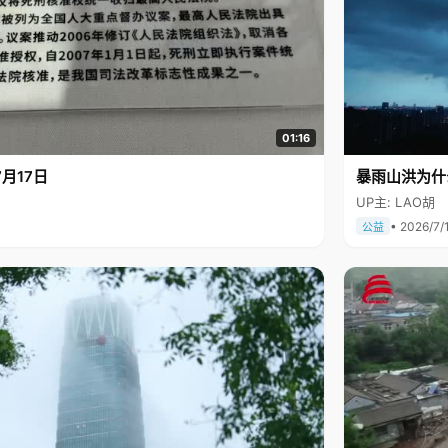
01:16
月17日
暴雨山洪为什
UP主: LAO胡
• 2026/7/
公益