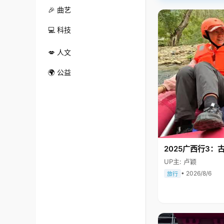
🎉 曲艺
💻 科技
💋 人文
🌍 公益
2025广西行3：
UP主: 卢颖
• 2026/8/6
旅行