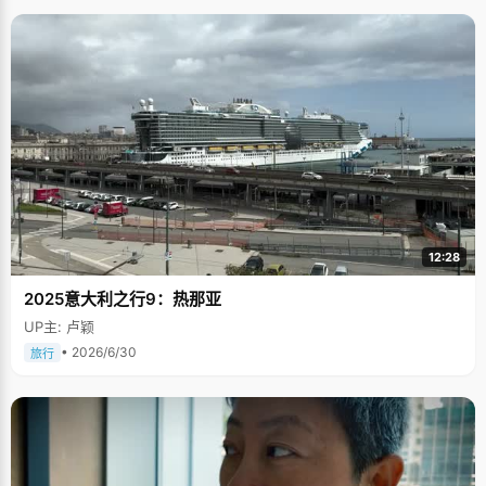
12:28
2025意大利之行9：热那亚
UP主: 卢颖
• 2026/6/30
旅行