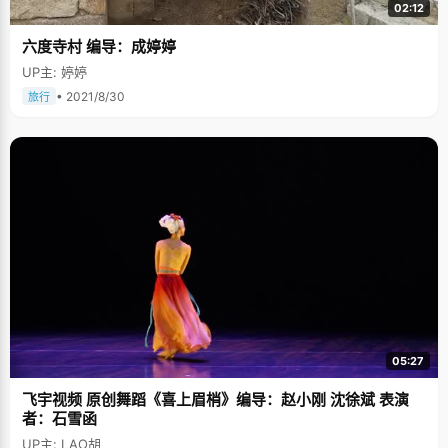
02:12
六度寺村 编导：成婷婷
UP主: 婷婷
• 2021/8/30
旅行
05:27
飞宇视频 原创舞蹈《喜上眉梢》编导：赵小刚 沈徐斌 表演
者：石雪函
UP主: LAO胡