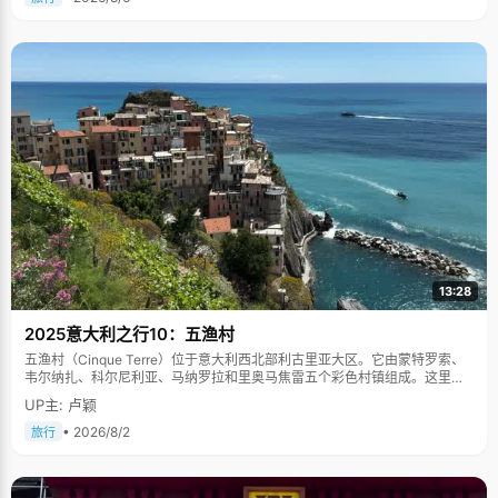
13:28
2025意大利之行10：五渔村
五渔村（Cinque Terre）位于意大利西北部利古里亚大区。它由蒙特罗索、
韦尔纳扎、科尔尼利亚、马纳罗拉和里奥马焦雷五个彩色村镇组成。这里依
山傍海，房屋色彩斑斓，1997年被列为世界文化遗产。
UP主: 卢颖
• 2026/8/2
旅行