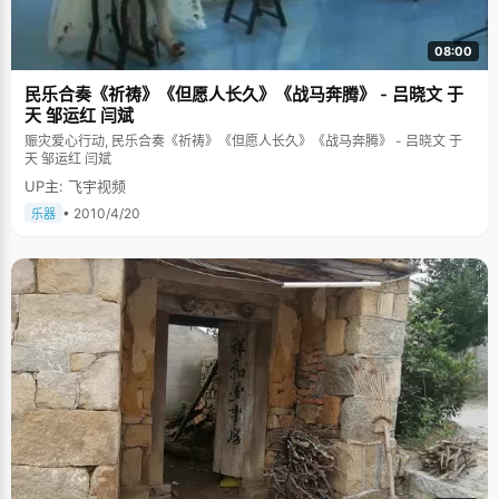
08:00
民乐合奏《祈祷》《但愿人长久》《战马奔腾》 - 吕晓文 于
天 邹运红 闫斌
赈灾爱心行动, 民乐合奏《祈祷》《但愿人长久》《战马奔腾》 - 吕晓文 于
天 邹运红 闫斌
UP主: 飞宇视频
• 2010/4/20
乐器