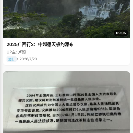
09:05
2025广西行2：中越德天板约瀑布
UP主: 卢颖
• 2026/7/20
旅行