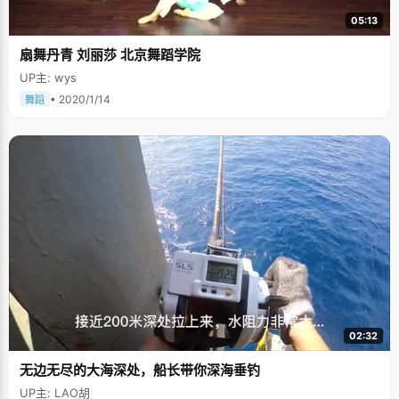
05:13
扇舞丹青 刘丽莎 北京舞蹈学院
UP主: wys
• 2020/1/14
舞蹈
02:32
无边无尽的大海深处，船长带你深海垂钓
UP主: LAO胡