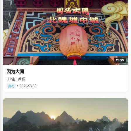
11:05
因为大同
UP主: 卢颖
• 2026/7/23
旅行