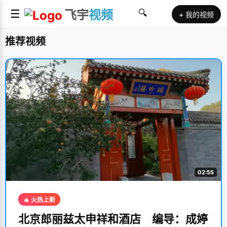
☰
飞宇
视频
🔍
+ 我的视频
推荐视频
02:55
🔥 火热上新
北京郎丽兹太申祥和酒店 编导：成婷