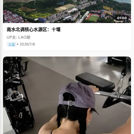
01:00
南水北调核心水源区：十堰
UP主: LAO胡
• 2026/7/6
公益