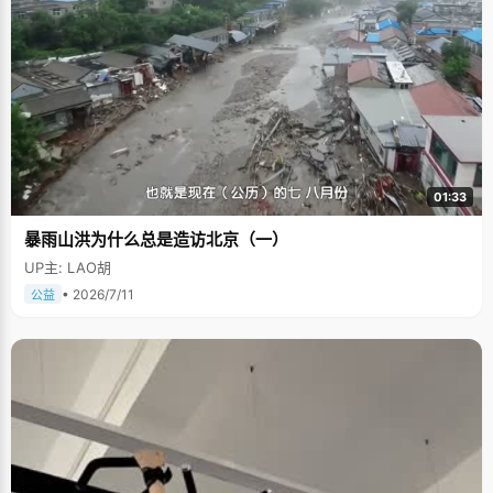
01:33
暴雨山洪为什么总是造访北京（一）
UP主: LAO胡
• 2026/7/11
公益