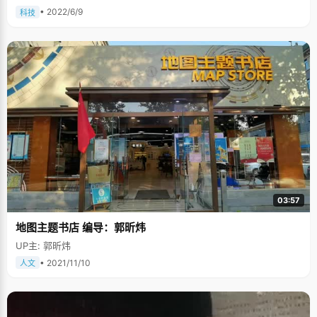
• 2022/6/9
科技
03:57
地图主题书店 编导：郭昕炜
UP主: 郭昕炜
• 2021/11/10
人文