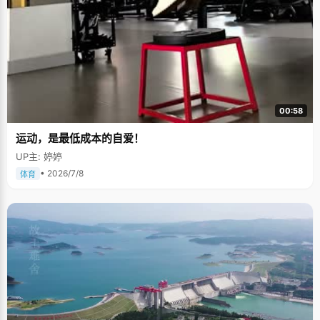
00:58
运动，是最低成本的自爱！
UP主: 婷婷
• 2026/7/8
体育