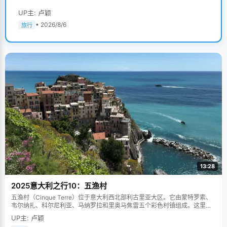
UP主: 卢颖
• 2026/8/6
旅行
13:28
2025意大利之行10：五渔村
五渔村（Cinque Terre）位于意大利西北部利古里亚大区。它由蒙特罗索、
韦尔纳扎、科尔尼利亚、马纳罗拉和里奥马焦雷五个彩色村镇组成。这里依
山傍海，房屋色彩斑斓，1997年被列为世界文化遗产。
UP主: 卢颖