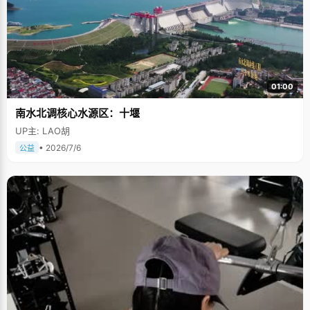
01:00
南水北调核心水源区：十堰
UP主: LAO胡
• 2026/7/6
公益