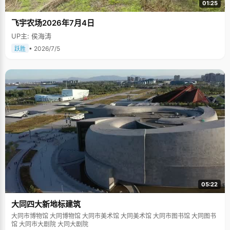
01:25
飞宇农场2026年7月4日
UP主: 侯海涛
• 2026/7/5
跃胜
05:22
大同四大新地标建筑
大同市博物馆 大同博物馆 大同市美术馆 大同美术馆 大同市图书馆 大同图书
馆 大同市大剧院 大同大剧院