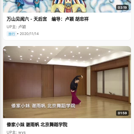
03:19
万山见闻六 - 天后宫 编导：卢颖 胡忠祥
UP主: 卢颖
• 2020/11/14
旅行
01:59
傣家小妺 谢雨帆 北京舞蹈学院
UP主: wys