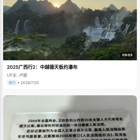
09:05
2025广西行2：中越德天板约瀑布
UP主: 卢颖
• 2026/7/20
旅行