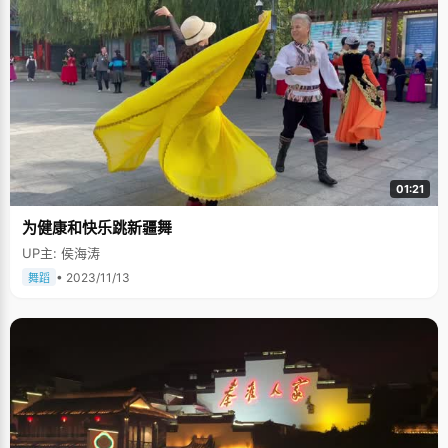
自动化系的录取通知书。 在南京师大附中校园里，刘更城是一个几乎所
有师生都耳熟能详的名字。因为在高中3年里，他取得的成绩实在令人侧目。
2004年获得全国高中学生化学竞赛江苏赛区一等奖（有保送资格）、2005
年获全国高中学生物理竞赛江苏赛区一等奖（有保送资格）、2005年获全国
高中学生数学联赛江苏赛区一等奖…… 刘更城是泰兴张桥人，初中就读
于张桥中学，初升高时被南京师大附中省招班录取。刘更城认为，自己的成
功得益于儿时养成的良好习惯，得益于父母严格而孜孜不倦的教诲。他的父
亲是一名退休小学教师，母亲在家务农。 这个家庭没有给他物质的享
受，但父母对他的要求却让他受益终身。 刚入学时，父亲对他写字方面
要求特别严格，手把手地教了他整整3年。刘更城说，父亲不光让他写出了一
手好字，更让他养成了“对待学习的一种态度，一种追求卓越、精益求精的精
神”。 来到附中后，刘更城如鱼得水。他积极参加体育节、科技节、合唱
01:21
节等各种活动，闲暇时间看自己喜欢的文学和历史书，《汉书》、《续资治
通鉴》、《二十四史》，图书馆成了他“淘宝”的场所。(编辑暴雪)
为健康和快乐跳新疆舞
UP主: 侯海涛
• 2023/11/13
舞蹈