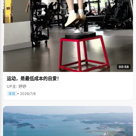
00:58
运动，是最低成本的自爱！
UP主: 婷婷
• 2026/7/8
体育