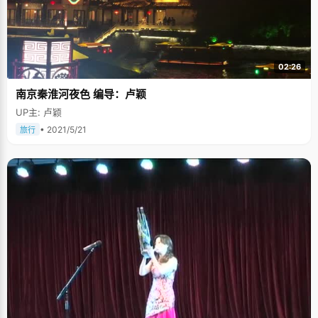
02:26
南京秦淮河夜色 编导：卢颖
UP主: 卢颖
• 2021/5/21
旅行