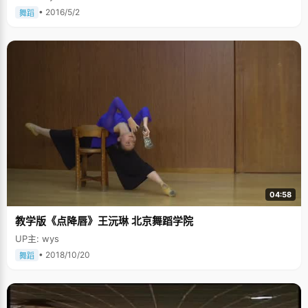
• 2016/5/2
舞蹈
04:58
教学版《点降唇》王沅琳 北京舞蹈学院
UP主: wys
• 2018/10/20
舞蹈