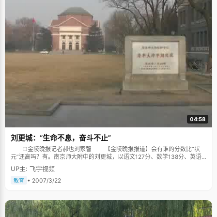
04:58
刘更城：“生命不息，奋斗不止”
□金陵晚报记者郝也刘家智 【金陵晚报报道】会有谁的分数比“状
元”还高吗？有。南京师大附中的刘更城，以语文127分、数学138分、英语
143分、物理144分、化学148分，拿到总分700分，比省“状元”黄梦娜还高
UP主: 飞宇视频
8分。因为他是清华大学保送生，虽然参加了高考，但高考成绩不参加江苏省
普通高考考生排名，所以他的老师和同学都叫他“无冕之王”。 “刘更城不
• 2007/3/22
教育
光是今年高考的‘无冕之王’，还是江苏、浙江、上海的‘总状元’”，南京师大附
中校办的张老师说，在清华大学2006年保送生暨自主招生冬令营选拔考试
中，刘更城的笔试、面试总成绩位居榜首，在参加考试的340名学生中，一
举摘得江、浙、沪三省（市）状元。所以在高考前，他已经拿到了清华大学