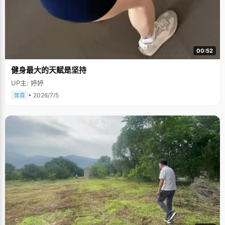
00:52
健身最大的天赋是坚持
UP主: 婷婷
• 2026/7/5
体育