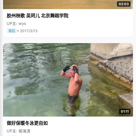
02:03
胶州秧歌 吴珂儿 北京舞蹈学院
UP主: wys
• 2017/3/13
舞蹈
01:11
做好保暖冬泳更自如
UP主: 侯海涛