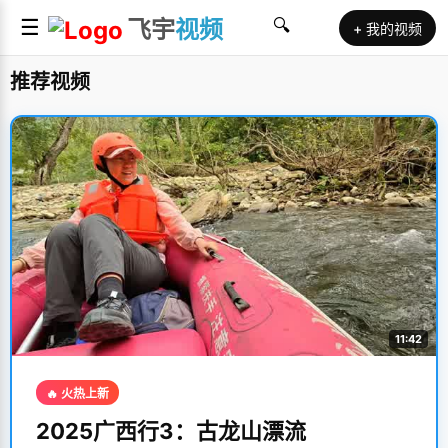
☰
飞宇
视频
🔍
+ 我的视频
推荐视频
11:42
🔥 火热上新
2025广西行3：古龙山漂流