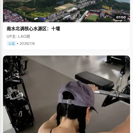
01:00
南水北调核心水源区：十堰
UP主: LAO胡
• 2026/7/6
公益