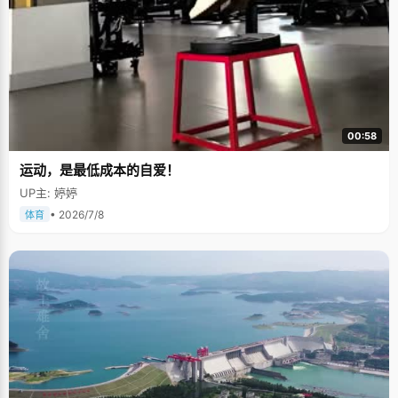
00:58
运动，是最低成本的自爱！
UP主: 婷婷
• 2026/7/8
体育