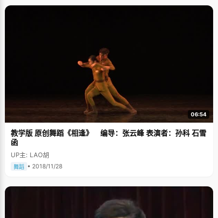
06:54
教学版 原创舞蹈《相逢》 编导：张云峰 表演者：孙科 石雪
函
UP主: LAO胡
• 2018/11/28
舞蹈