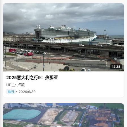
12:28
2025意大利之行9：热那亚
UP主: 卢颖
• 2026/6/30
旅行