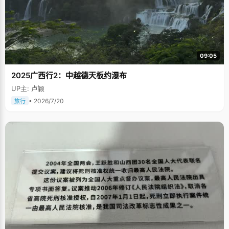
09:05
2025广西行2：中越德天板约瀑布
UP主: 卢颖
• 2026/7/20
旅行