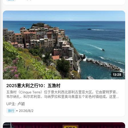
13:28
2025意大利之行10：五渔村
五渔村（Cinque Terre）位于意大利西北部利古里亚大区。它由蒙特罗索、
韦尔纳扎、科尔尼利亚、马纳罗拉和里奥马焦雷五个彩色村镇组成。这里依
山傍海，房屋色彩斑斓，1997年被列为世界文化遗产。
UP主: 卢颖
• 2026/8/2
旅行