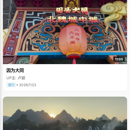
11:05
因为大同
UP主: 卢颖
• 2026/7/23
旅行