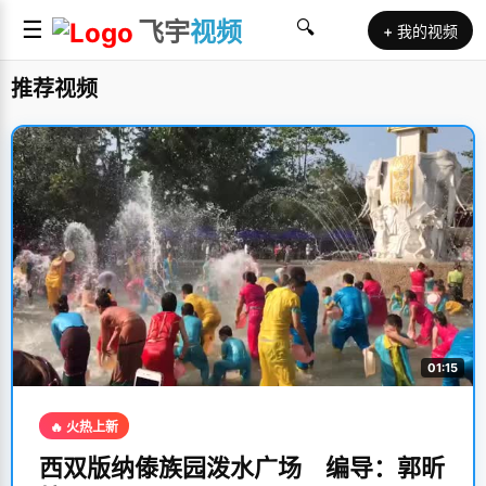
☰
飞宇
视频
🔍
+ 我的视频
推荐视频
01:15
🔥 火热上新
西双版纳傣族园泼水广场 编导：郭昕