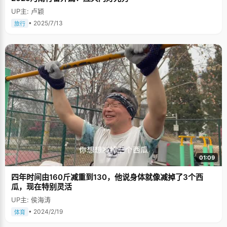
UP主: 卢颖
• 2025/7/13
旅行
01:09
四年时间由160斤减重到130，他说身体就像减掉了3个西
瓜，现在特别灵活
UP主: 侯海涛
• 2024/2/19
体育