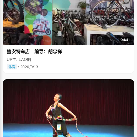
04:41
捷安特车店 编导：胡忠祥
UP主: LAO胡
• 2020/9/13
体育