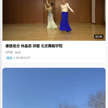
01:41
傣族组合 林晶茹 邱慈 北京舞蹈学院
UP主: wys
• 2016/12/11
舞蹈