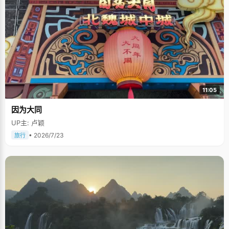
11:05
因为大同
UP主: 卢颖
• 2026/7/23
旅行