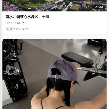
01:00
南水北调核心水源区：十堰
UP主: LAO胡
• 2026/7/6
公益