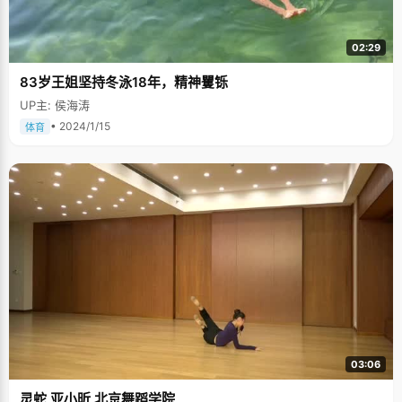
02:29
83岁王姐坚持冬泳18年，精神矍铄
UP主: 侯海涛
• 2024/1/15
体育
03:06
灵蛇 亚小昕 北京舞蹈学院