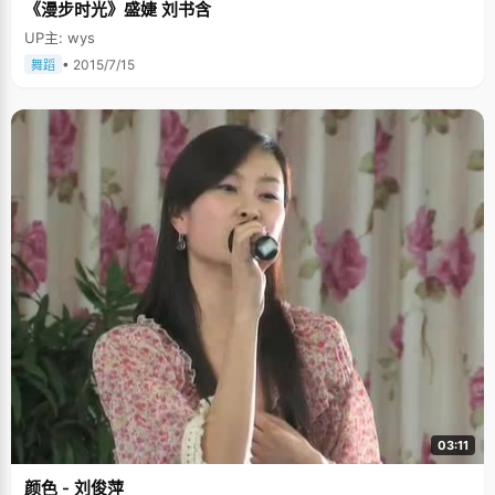
《漫步时光》盛婕 刘书含
UP主: wys
• 2015/7/15
舞蹈
03:11
颜色 - 刘俊萍