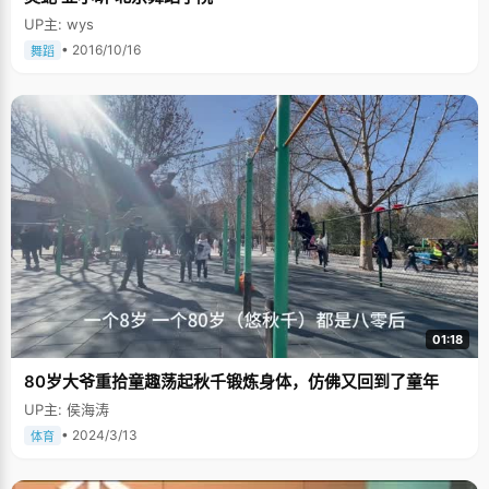
UP主: wys
• 2016/10/16
舞蹈
01:18
80岁大爷重拾童趣荡起秋千锻炼身体，仿佛又回到了童年
UP主: 侯海涛
• 2024/3/13
体育