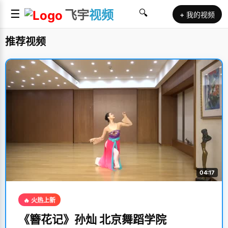
☰
飞宇
视频
🔍
+ 我的视频
推荐视频
04:17
🔥 火热上新
《簪花记》孙灿 北京舞蹈学院