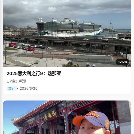
12:28
2025意大利之行9：热那亚
UP主: 卢颖
• 2026/6/30
旅行