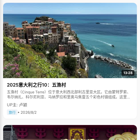
13:28
2025意大利之行10：五渔村
五渔村（Cinque Terre）位于意大利西北部利古里亚大区。它由蒙特罗索、
韦尔纳扎、科尔尼利亚、马纳罗拉和里奥马焦雷五个彩色村镇组成。这里依
山傍海，房屋色彩斑斓，1997年被列为世界文化遗产。
UP主: 卢颖
• 2026/8/2
旅行