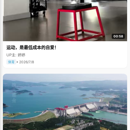
00:58
运动，是最低成本的自爱！
UP主: 婷婷
• 2026/7/8
体育