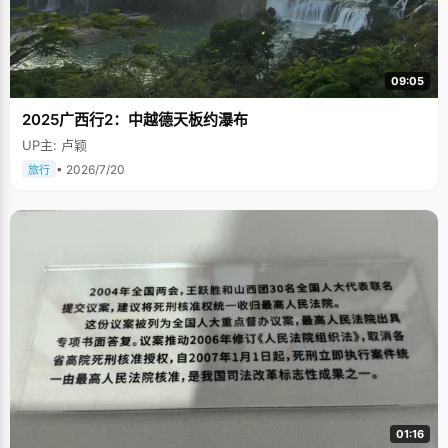
09:05
2025广西行2：中越德天板约瀑布
UP主: 卢颖
• 2026/7/20
旅行
01:16