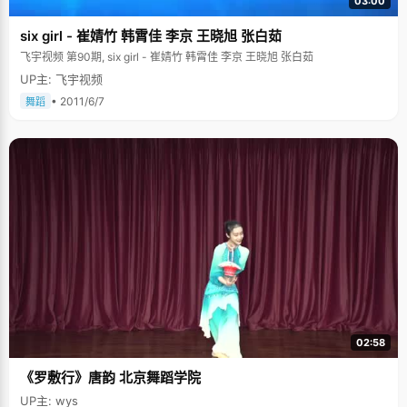
03:00
six girl - 崔婧竹 韩霄佳 李京 王晓旭 张白茹
飞宇视频 第90期, six girl - 崔婧竹 韩霄佳 李京 王晓旭 张白茹
UP主: 飞宇视频
• 2011/6/7
舞蹈
02:58
《罗敷行》唐韵 北京舞蹈学院
UP主: wys