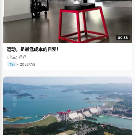
00:58
运动，是最低成本的自爱！
UP主: 婷婷
• 2026/7/8
体育