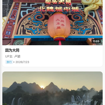
11:05
因为大同
UP主: 卢颖
• 2026/7/23
旅行