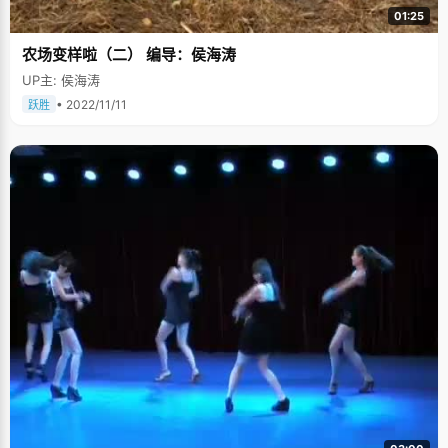
01:25
农场变样啦（二） 编导：侯海涛
UP主: 侯海涛
• 2022/11/11
跃胜