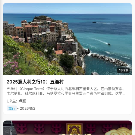
13:28
2025意大利之行10：五渔村
五渔村（Cinque Terre）位于意大利西北部利古里亚大区。它由蒙特罗索、
韦尔纳扎、科尔尼利亚、马纳罗拉和里奥马焦雷五个彩色村镇组成。这里依
山傍海，房屋色彩斑斓，1997年被列为世界文化遗产。
UP主: 卢颖
• 2026/8/2
旅行