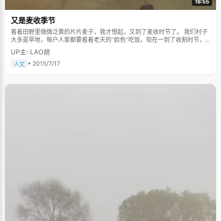
18:55
又是麦收季节
看着田野里微微泛黄的片片麦子，我才想起，又到了麦收时节了。 我们村子
大多是旱地，每户人家都要看着老天的“脸色”吃饭。现在一到了收割时节，
机械化的收割机独揽了一切，直接把麦子拉回家只管晒晒就可以了，省去了
UP主: LAO胡
以前割麦、碾场、扬麦等烦琐的环节，一切都成了简洁方便的快节奏。 我不
由地想起了儿时的麦收季节，气氛繁忙而紧张，内容丰富而多彩。 记得每到
• 2015/7/17
人文
麦子快成熟的时候，爷爷总是提前把镰刀磨得蹭亮快。奶奶也把往年采摘挂
在墙角的桑叶串拿下来洗干净，来泡水解暑。 到了开镰的时候，每天妈妈四
五点就起床做饭。爷爷把全家人一个个地喊起床。一家人简单吃点，天还灰
蒙蒙的，空气里有点微凉。我们便带点了干粮往地里去。我们家人口多，地
也多，当然劳力也多。每人占一小块，不到一个时辰，就会放倒一大片的麦
子。大家边说笑边干活，倒也不觉得累。 渐渐地，到了八九点，太阳也开始
毒了起来，白亮亮的，让人感到阵阵灼烧。汗滴顺着毛孔淌出，额头上的汗
水还没来得及滴落到地面，瞬间就仿佛被蒸发得无影踪了。耳边，是知了歇
斯底里的聒噪。镰刀如银蛇一般地在麦丛间游来游去，迎面扑来阵阵热浪。
此时，心里只盼着早点放倒所有的麦子。酷热，咬个牙倒还能挺过去，最让
人难以忍受地就是脚踝跟手臂上，那被麦茬麦芒划破的地方，汗水浸润后，
钻心地刺痛。看看父母叔叔他们，依然都在俯下身子挥动着镰刀。等到好不
容易割完，然后便用架子车一车一车地把麦子拉到麦场，摊开，暴晒，碾
场。 下午碾场结束了，要集麦，这是令我们孩子最兴奋的时刻了。大人们把
麦秸堆成高高的麦垛。他们把一釵釵的麦子扔到堆积有一人多高的麦垛上
时，我们就在麦垛上嬉闹着，深一脚浅一脚地把虚空的地方踩实。有时，一
不小心便会顺着垛边溜了下来，惹得全场上的人哈哈大笑起来。这时，自己
顾不上屁股摔得生疼，在大人的帮忙下又爬上了麦垛。我们孩子的作用在这
个时候也充分“重要”起来。 麦收季节的尾声便是晒麦子。晒麦子的时候，那