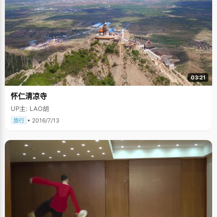
03:21
怀仁清凉寺
UP主: LAO胡
• 2016/7/13
旅行