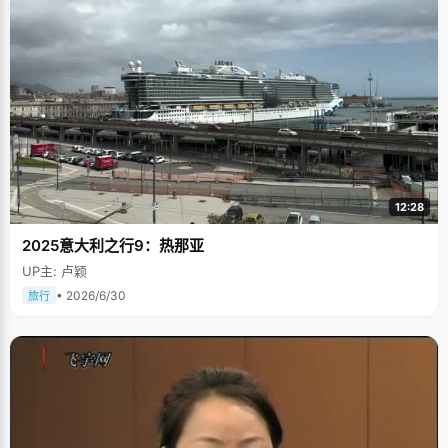
12:28
2025意大利之行9：热那亚
UP主: 卢颖
• 2026/6/30
旅行