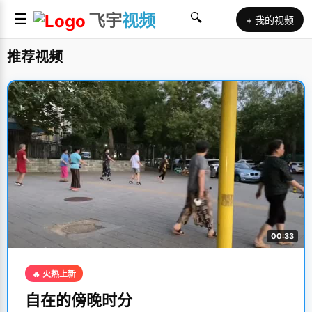
☰
飞宇
视频
🔍
+ 我的视频
推荐视频
00:33
🔥 火热上新
自在的傍晚时分