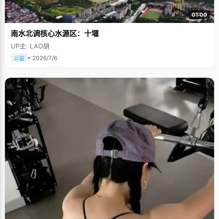
01:00
南水北调核心水源区：十堰
UP主: LAO胡
• 2026/7/6
公益