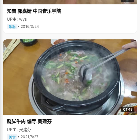
知音 郭嘉婧 中国音乐学院
UP主: wys
• 2016/3/24
乐器
01:48
跷脚牛肉 编导:吴建芬
UP主: 吴建芬
• 2021/8/27
美食