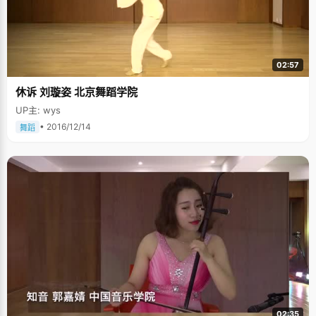
02:57
休诉 刘璇姿 北京舞蹈学院
UP主: wys
• 2016/12/14
舞蹈
02:35