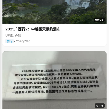
09:05
2025广西行2：中越德天板约瀑布
UP主: 卢颖
• 2026/7/20
旅行
01:16