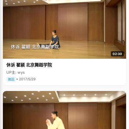
02:30
休诉 翟颕 北京舞蹈学院
UP主: wys
• 2017/5/29
舞蹈