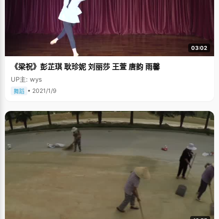
03:02
《梁祝》彭芷琪 耿珍妮 刘丽莎 王萱 唐韵 雨馨
UP主: wys
• 2021/1/9
舞蹈