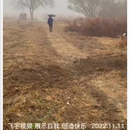
时麻雀之类的鸟雀多。于是，大人们便把赶鸟雀的任务交给我们孩子了。 我
们几个孩子在麦场旁边找块阴凉的地方，铺上凉席或者油纸，拿上几本小人
书，或者几把杏核来抓子玩，隔上一会便把麦子搅动一下。有时，大人们高
兴了，奖励五分或者一角钱，我们心里便有了盼头，盼着村边来个卖冰棍
的，推着自行车，后面带一个用棉布包着的木箱，吆喝着：卖冰棍——又甜
又凉的冰棍，五分钱一个——那声音对我们来说，充满着多大的诱惑啊。那
时的冰棍，远远比不上现在名目繁多的雪糕和冰激淋。但我们吸溜着冰棍，
却甜在心里，心里那种滋味就甭提有多美了。 在那遥远的麦收季节，积淀的
永远是一种沉甸甸的喜悦与收获，繁忙而充实，紧张而欣喜！ 或许，这份回
忆早已成了一种绝版的珍藏。或许，今天对一些人来说，这些也已成为天方
夜谭里的故事了吧。 知了又开始叫了，又是一年麦收季节。 那时，那地，那
人，那景，总会在此时不约而来…… 作者：郑毅