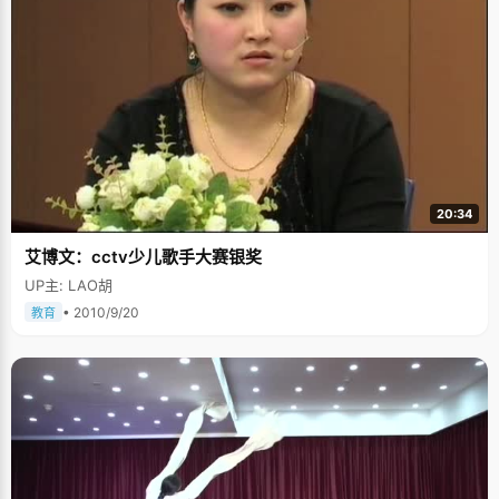
20:34
艾博文：cctv少儿歌手大赛银奖
UP主: LAO胡
• 2010/9/20
教育