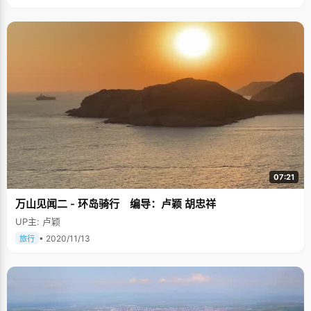
07:21
万山见闻二 - 环岛骑行 编导：卢颖 胡忠祥
UP主: 卢颖
• 2020/11/13
旅行