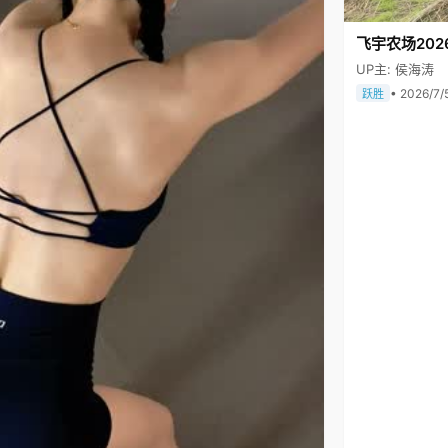
飞宇农场202
UP主: 侯海涛
• 2026/7/
跃胜