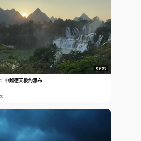
09:05
行2：中越德天板约瀑布
20