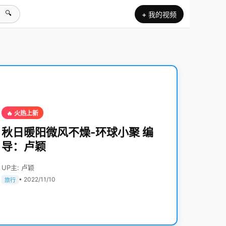
🔍
+ 我的视频
🔥 火热上新
秋日暖阳微风不燥-环球小聚 编
导：卢颖
UP主: 卢颖
• 2022/11/10
旅行