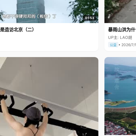
01:53
是造访北京（二）
暴雨山洪为什
UP主: LAO胡
• 2026/7/
公益