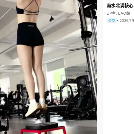
南水北调核心
UP主: LAO胡
• 2026/7/
公益