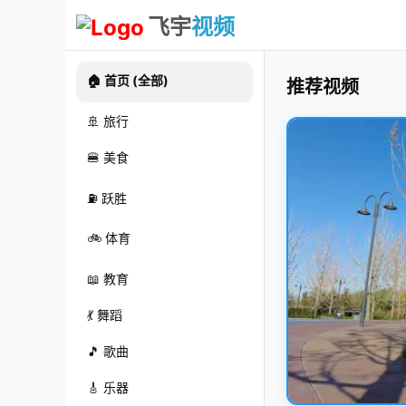
飞宇
视频
🏠 首页 (全部)
推荐视频
🚢 旅行
🍔 美食
⛽ 跃胜
🚲 体育
📖 教育
💃 舞蹈
🎵 歌曲
🎸 乐器