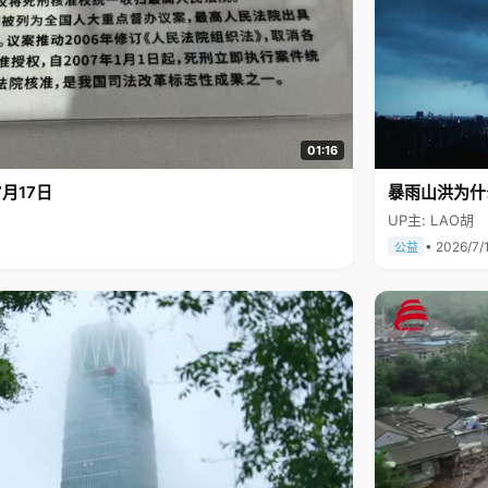
01:16
月17日
暴雨山洪为什
UP主: LAO胡
• 2026/7/
公益