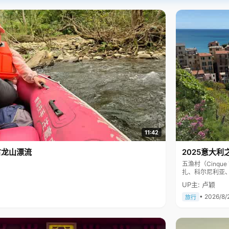
11:42
古龙山漂流
2025意大利
五渔村（Cinq
扎、科尔尼利亚
色彩斑斓，199
UP主: 卢颖
• 2026/8/
旅行