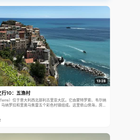
13:28
之行10：五渔村
ue Terre）位于意大利西北部利古里亚大区。它由蒙特罗索、韦尔纳
、马纳罗拉和里奥马焦雷五个彩色村镇组成。这里依山傍海，房屋
7年被列为世界文化遗产。
2