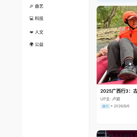
🎉 曲艺
💻 科技
💋 人文
🌍 公益
2025广西行3：
UP主: 卢颖
• 2026/8/6
旅行