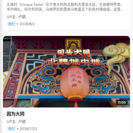
五渔村（Cinque Terre）位于意大利西北部利古里亚大区。它由蒙特罗索、
韦尔纳扎、科尔尼利亚、马纳罗拉和里奥马焦雷五个彩色村镇组成。这里依
山傍海，房屋色彩斑斓，1997年被列为世界文化遗产。
UP主: 卢颖
• 2026/8/2
旅行
11:05
因为大同
UP主: 卢颖
• 2026/7/23
旅行