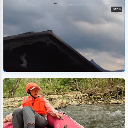
01:19
🔥 火热上新
奥地利圣沃夫冈固定翼飞机飞行表演
编导：卢颖
UP主: 卢颖
• 2020/7/16
旅行