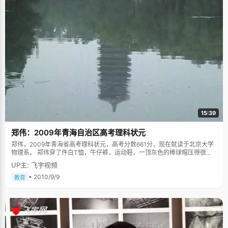
15:39
郑伟：2009年青海自治区高考理科状元
郑伟，2009年青海省高考理科状元，高考分数661分，现在就读于北京大学
物理系。 郑伟穿了件白T恤，牛仔裤，运动鞋，一顶灰色的棒球帽压得很
低，第一印象里，这是个很酷的男生。从他时常蹦出的哲学语录，更显得高
UP主: 飞宇视频
深。不过在聊了半个小时候后，郑伟的幽默和开朗，渐渐撕掉了冷酷的伪
装，俨然一个充满了激情和冲动的青年。 谈到考中状元，郑伟很兴奋，之前
• 2010/9/9
教育
参加北大自主招生考试的时候，他被保送到了信息科学学院。状元，让他如
愿以偿。 郑伟家庭成员很多，爸爸妈妈、哥哥、妹妹，一家五口妹一起生活
在一套60平方米的老房子里。父亲是西宁特钢的工人，20年前，母亲从山东
老家来到西宁后，一直没有工作，家里条件一直都很艰苦。为了让郑伟和妹
妹能够好好上学，哥哥郑亮放弃上高中进了工厂开始挣钱。一家人尽管不富
裕，但生活幸福。郑伟兄妹三人从小都特别独立，会做饭，自己洗衣服，争