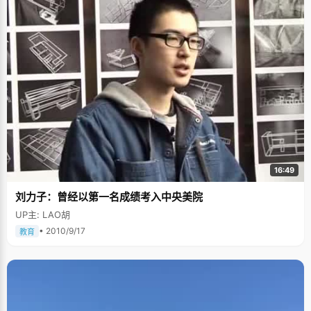
着帮家里干活。郑伟和哥哥年龄相差不大，体型差不多，所以从小哥两的衣
服都是同用的。 郑伟的爸爸妈妈虽然文化程度不高，但是对孩子要求很严
厉，总是教育孩子要好好学习。妈妈对郑伟的影响很大，"妈妈做什么事情都
非常踏实、认真，不管什么事都是尽自己最大的能力去做"，所以郑伟在学习
上总是一丝不苟，认真踏实，成绩在班级里总是第一第二。小学毕业后，他
以优异成绩考入原来的十八中，中考时以全市第十一名的成绩考入湟川中
学。高中时，品学兼优的他被学校定为保送北大对象。 郑伟曾在日记中写
道："我的母亲一生不易，20年前她来到这大西北，30出头才生下我，在荒
寒的北风中将我抚养成人。她没有接受到良好的教育，却承受了太多不应该
由她承受的苦难。虽然岁月无情地将母亲的黑发吹成银色，但我的母亲在我
的眼里永远就像一只美丽的蝴蝶。" 从小酷爱做各种实验 除了学习，郑伟最
大的爱好就是做各种实验，这受到了哥哥的影响。小时候，哥两就经常一起
做手工，模拟各种先进的交通工具。高中的时候，郑伟将自己做的各种飞
机、船只的模型拿到学校展览，受到了同学和老师的一致称赞。至今，郑伟
家里的抽屉里，还堆满了各式各样的静态模型，还有很多半成品。高二的时
16:49
候，郑伟尝试给飞机装上微型的喷气式发动机，这涉及到了工程学，高中的
知识根本不够用。于是郑伟跑到图书馆借了工程学的书来开，并且小有成
刘力子：曾经以第一名成绩考入中央美院
就。 也因为这个爱好，郑伟选择了物理学，"我以后想走物理研究的路"。 从
来不补课 郑伟是一个从来不补课的学生，一是因为补课要花钱，家里经济不
UP主: LAO胡
允许，二是郑伟觉得在学校里学踏实了，补课没必要。"在学校的时间是最重
要的，学什么东西都集中精力，提高效益"，郑伟说，"&lsquo;学好&rsquo;
• 2010/9/17
教育
和&lsquo;学多&rsquo;是有区别的，做多少题是流于形式，关键是想明白
了。"高一高二的时候，郑伟基本只做老师布置的习题，成绩一直都是全级前
十名，高三时位列前三。 利用同学们补课的时间，郑伟做了自己喜欢的事
情：看小说和骑自行车。 虽然是理科生，郑伟却特别喜欢文学和哲学，高中
时候就从图书馆借了很多哲学书来看，起初比较艰涩难懂，"慢慢看进去之
后，觉得很有意思"，郑伟说，"物理学中也有很多哲学思维，可以锻炼思辨
能力"。 骑自行车是郑伟的另一爱好。假期的时候，他经常骑车到周边的省份