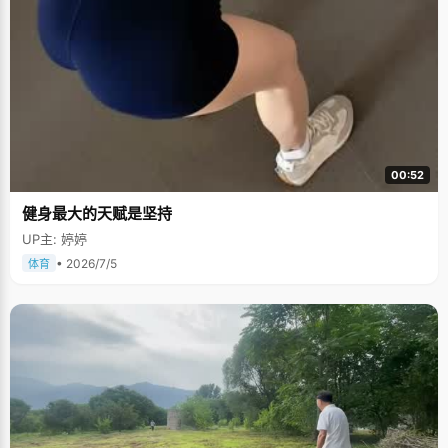
00:52
健身最大的天赋是坚持
UP主: 婷婷
• 2026/7/5
体育