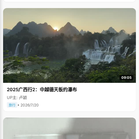
09:05
2025广西行2：中越德天板约瀑布
UP主: 卢颖
• 2026/7/20
旅行