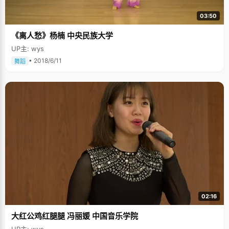
03:50
《离人愁》杨楠 中央民族大学
UP主: wys
• 2018/6/11
舞蹈
02:16
大红公鸡红腿腿 冯丽媛 中国音乐学院
UP主: wys