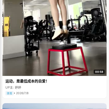
00:58
运动，是最低成本的自爱！
UP主: 婷婷
• 2026/7/8
体育