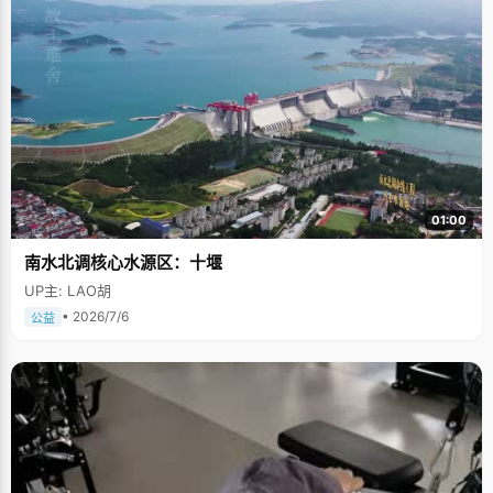
01:00
南水北调核心水源区：十堰
UP主: LAO胡
• 2026/7/6
公益