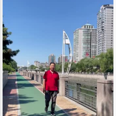
去玩，一个人沿着国道骑行，刚开始是20公里，慢慢的加到50公里。高考之
后，他骑行去了青海湖，走了很多村寨。考入北大后，郑伟加入了北大自行
车队，平时有专门的训练，偶尔会参加各种骑行活动。他身上穿的白体恤便
是全国业余自行车比赛的纪念品。 有时候，学习就像骑行，需要的是充沛的
体力和坚强的意志。一路上，可能会很辛苦，可能会很孤独，但是得咬牙坚
持下去，因为终点还没有到，美丽的风景就在眼前。一旦放弃，将一无所
获。