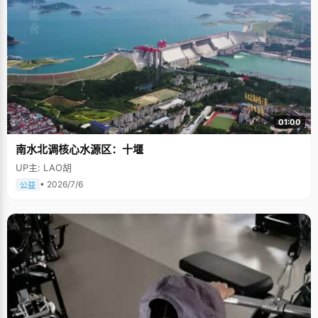
01:00
南水北调核心水源区：十堰
UP主: LAO胡
• 2026/7/6
公益