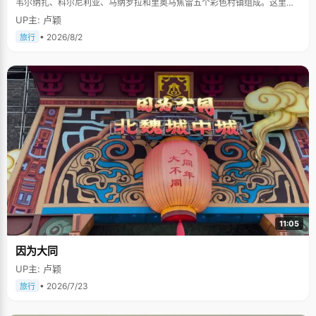
韦尔纳扎、科尔尼利亚、马纳罗拉和里奥马焦雷五个彩色村镇组成。这里依
山傍海，房屋色彩斑斓，1997年被列为世界文化遗产。
UP主: 卢颖
• 2026/8/2
旅行
11:05
因为大同
UP主: 卢颖
• 2026/7/23
旅行