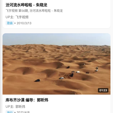
汾河流水哗啦啦 - 朱晓龙
飞宇视频 第56期, 汾河流水哗啦啦 - 朱晓龙
UP主: 飞宇视频
• 2010/3/13
歌曲
01:23
库布齐沙漠 编导：郭昕炜
UP主: 郭昕炜
• 2021/4/8
旅行