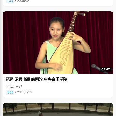
• 2009/3/1
乐器
03:47
琵琶 昭君出塞 韩明汐 中央音乐学院
UP主: wys
• 2015/9/15
乐器