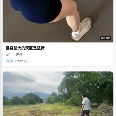
00:52
健身最大的天赋是坚持
UP主: 婷婷
• 2026/7/5
体育