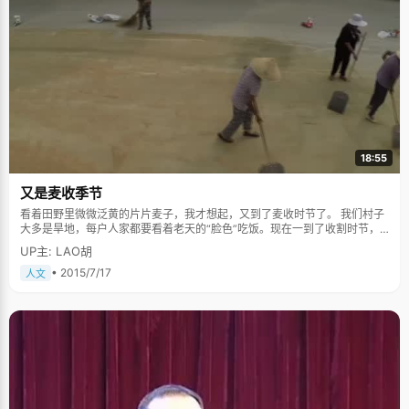
18:55
又是麦收季节
看着田野里微微泛黄的片片麦子，我才想起，又到了麦收时节了。 我们村子
大多是旱地，每户人家都要看着老天的“脸色”吃饭。现在一到了收割时节，
机械化的收割机独揽了一切，直接把麦子拉回家只管晒晒就可以了，省去了
UP主: LAO胡
以前割麦、碾场、扬麦等烦琐的环节，一切都成了简洁方便的快节奏。 我不
由地想起了儿时的麦收季节，气氛繁忙而紧张，内容丰富而多彩。 记得每到
• 2015/7/17
人文
麦子快成熟的时候，爷爷总是提前把镰刀磨得蹭亮快。奶奶也把往年采摘挂
在墙角的桑叶串拿下来洗干净，来泡水解暑。 到了开镰的时候，每天妈妈四
五点就起床做饭。爷爷把全家人一个个地喊起床。一家人简单吃点，天还灰
蒙蒙的，空气里有点微凉。我们便带点了干粮往地里去。我们家人口多，地
也多，当然劳力也多。每人占一小块，不到一个时辰，就会放倒一大片的麦
子。大家边说笑边干活，倒也不觉得累。 渐渐地，到了八九点，太阳也开始
毒了起来，白亮亮的，让人感到阵阵灼烧。汗滴顺着毛孔淌出，额头上的汗
水还没来得及滴落到地面，瞬间就仿佛被蒸发得无影踪了。耳边，是知了歇
斯底里的聒噪。镰刀如银蛇一般地在麦丛间游来游去，迎面扑来阵阵热浪。