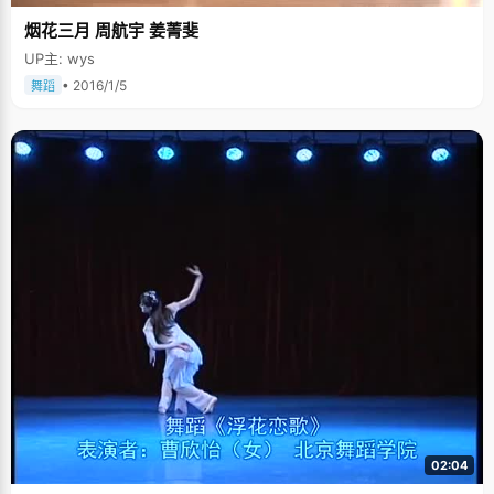
烟花三月 周航宇 姜菁斐
UP主: wys
• 2016/1/5
舞蹈
02:04