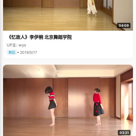
04:09
《忆故人》李伊桐 北京舞蹈学院
UP主: wys
• 2019/5/17
舞蹈
03:21