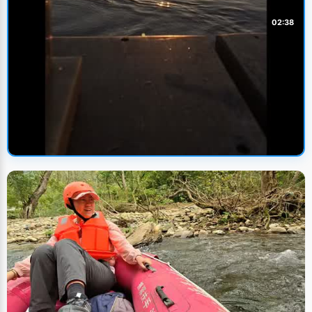
02:38
🔥 火热上新
夕阳泳池 编导：卢颖
UP主: 卢颖
• 2020/7/19
旅行