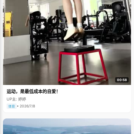
00:58
运动，是最低成本的自爱！
UP主: 婷婷
• 2026/7/8
体育