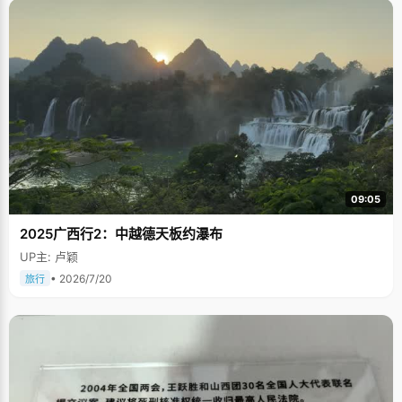
09:05
2025广西行2：中越德天板约瀑布
UP主: 卢颖
• 2026/7/20
旅行