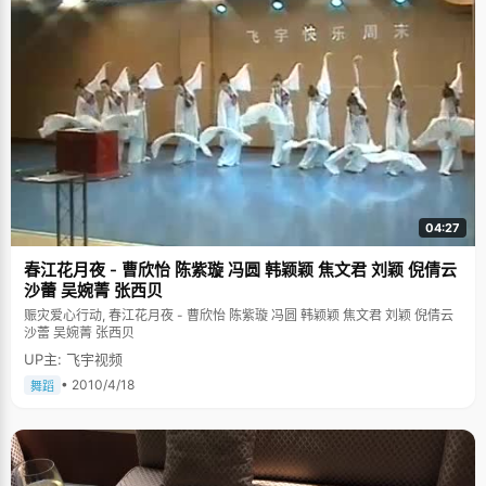
04:27
春江花月夜 - 曹欣怡 陈紫璇 冯圆 韩颖颖 焦文君 刘颖 倪倩云
沙蕾 吴婉菁 张西贝
赈灾爱心行动, 春江花月夜 - 曹欣怡 陈紫璇 冯圆 韩颖颖 焦文君 刘颖 倪倩云
沙蕾 吴婉菁 张西贝
UP主: 飞宇视频
• 2010/4/18
舞蹈