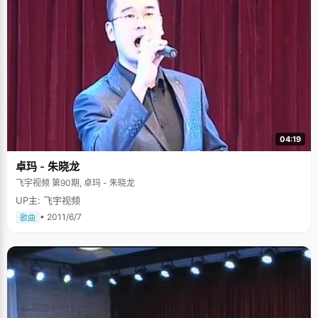
此时，心里只盼着早点放倒所有的麦子。酷热，咬个牙倒还能挺过去，最让
人难以忍受地就是脚踝跟手臂上，那被麦茬麦芒划破的地方，汗水浸润后，
钻心地刺痛。看看父母叔叔他们，依然都在俯下身子挥动着镰刀。等到好不
容易割完，然后便用架子车一车一车地把麦子拉到麦场，摊开，暴晒，碾
场。 下午碾场结束了，要集麦，这是令我们孩子最兴奋的时刻了。大人们把
麦秸堆成高高的麦垛。他们把一釵釵的麦子扔到堆积有一人多高的麦垛上
时，我们就在麦垛上嬉闹着，深一脚浅一脚地把虚空的地方踩实。有时，一
不小心便会顺着垛边溜了下来，惹得全场上的人哈哈大笑起来。这时，自己
顾不上屁股摔得生疼，在大人的帮忙下又爬上了麦垛。我们孩子的作用在这
个时候也充分“重要”起来。 麦收季节的尾声便是晒麦子。晒麦子的时候，那
时麻雀之类的鸟雀多。于是，大人们便把赶鸟雀的任务交给我们孩子了。 我
们几个孩子在麦场旁边找块阴凉的地方，铺上凉席或者油纸，拿上几本小人
04:19
书，或者几把杏核来抓子玩，隔上一会便把麦子搅动一下。有时，大人们高
兴了，奖励五分或者一角钱，我们心里便有了盼头，盼着村边来个卖冰棍
卓玛 - 朱晓龙
的，推着自行车，后面带一个用棉布包着的木箱，吆喝着：卖冰棍——又甜
又凉的冰棍，五分钱一个——那声音对我们来说，充满着多大的诱惑啊。那
飞宇视频 第90期, 卓玛 - 朱晓龙
时的冰棍，远远比不上现在名目繁多的雪糕和冰激淋。但我们吸溜着冰棍，
UP主: 飞宇视频
却甜在心里，心里那种滋味就甭提有多美了。 在那遥远的麦收季节，积淀的
永远是一种沉甸甸的喜悦与收获，繁忙而充实，紧张而欣喜！ 或许，这份回
• 2011/6/7
歌曲
忆早已成了一种绝版的珍藏。或许，今天对一些人来说，这些也已成为天方
夜谭里的故事了吧。 知了又开始叫了，又是一年麦收季节。 那时，那地，那
人，那景，总会在此时不约而来…… 作者：郑毅